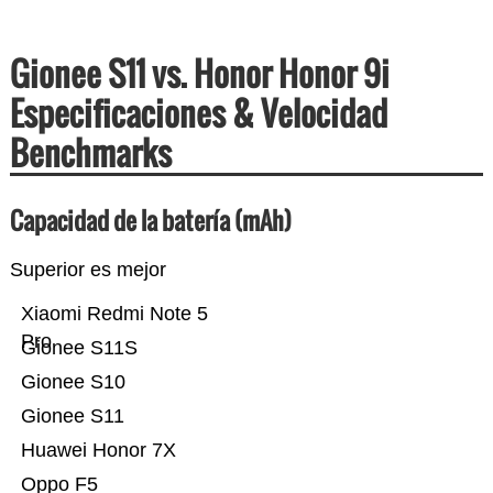
Gionee S11 vs. Honor Honor 9i
Especificaciones & Velocidad
Benchmarks
Capacidad de la batería (mAh)
Superior es mejor
Xiaomi Redmi Note 5
Pro
Gionee S11S
Gionee S10
Gionee S11
Huawei Honor 7X
Oppo F5