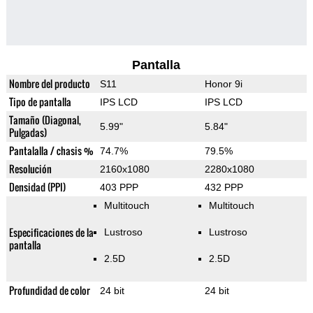
Pantalla
Nombre del producto
S11
Honor 9i
Tipo de pantalla
IPS LCD
IPS LCD
Tamaño (Diagonal,
5.99"
5.84"
Pulgadas)
Pantalalla / chasis %
74.7%
79.5%
Resolución
2160x1080
2280x1080
Densidad (PPI)
403 PPP
432 PPP
Multitouch
Multitouch
Especificaciones de la
Lustroso
Lustroso
pantalla
2.5D
2.5D
Profundidad de color
24 bit
24 bit