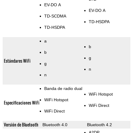
EV-DO A
EV-DO A
TD-SCDMA
TD-HSDPA
TD-HSDPA
a
b
b
g
Estándares WiFi
g
n
n
Banda de radio dual
WiFi Hotspot
WiFi Hotspot
Especificaciones WiFi
WiFi Direct
WiFi Direct
Versión de Bluetooth
Bluetooth 4.0
Bluetooth 4.2
A2DP