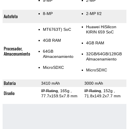
5-MP
2-MP
8-MP
2-MP f/2
Autofoto
Huawei HiSilicon
MT6763T) SoC
KIRIN 659 SoC
4GB RAM
4GB RAM
Procesador,
64GB
Almacenamiento
32GB/64GB/128GB
Almacenamiento
Almacenamiento
MicroSDXC
MicroSDXC
Bateria
3410 mAh
3000 mAh
IP Rating
, 165g
,
IP Rating
, 152g
,
Diseño
77.7x159.5x7.8 mm
71.8x149.2x7.7 mm