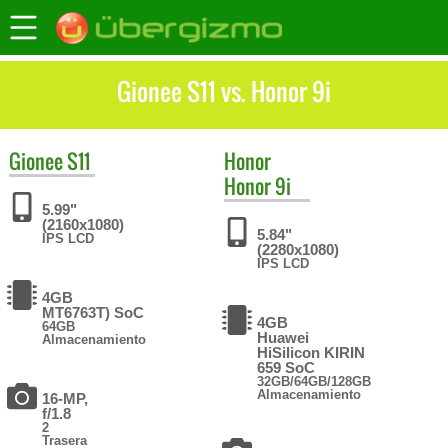
Gionee S11 vs. Honor 9i
Gionee
S11
Honor
Honor 9i
5.99"
(2160x1080)
5.84"
IPS LCD
(2280x1080)
IPS LCD
4GB
MT6763T) SoC
4GB
64GB
Huawei
Almacenamiento
HiSilicon KIRIN
659 SoC
32GB/64GB/128GB
Almacenamiento
16-MP,
f/1.8
2
Trasera