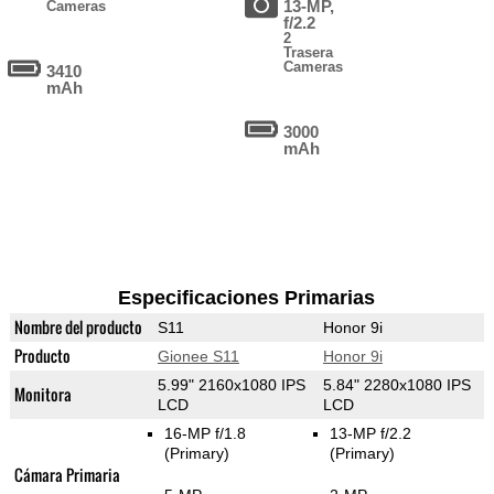
13-MP,
Cameras
f/2.2
2
Trasera
Cameras
3410
mAh
3000
mAh
Especificaciones Primarias
Nombre del producto
S11
Honor 9i
Producto
Gionee S11
Honor 9i
5.99" 2160x1080 IPS
5.84" 2280x1080 IPS
Monitora
LCD
LCD
16-MP f/1.8
13-MP f/2.2
(Primary)
(Primary)
Cámara Primaria