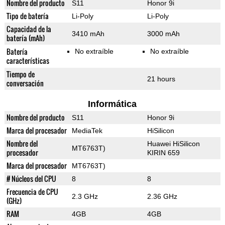
Nombre del producto
S11
Honor 9i
Tipo de batería
Li-Poly
Li-Poly
Capacidad de la
3410 mAh
3000 mAh
batería (mAh)
Batería
No extraíble
No extraíble
características
Tiempo de
21 hours
conversación
Informática
Nombre del producto
S11
Honor 9i
Marca del procesador
MediaTek
HiSilicon
Nombre del
Huawei HiSilicon
MT6763T)
procesador
KIRIN 659
Marca del procesador
MT6763T)
# Núcleos del CPU
8
8
Frecuencia de CPU
2.3 GHz
2.36 GHz
(GHz)
RAM
4GB
4GB