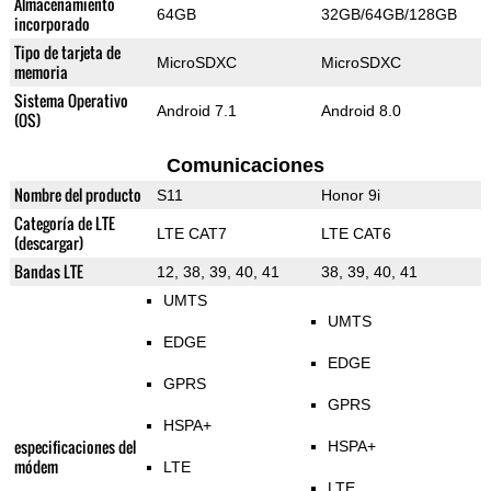
Almacenamiento
64GB
32GB/64GB/128GB
incorporado
Tipo de tarjeta de
MicroSDXC
MicroSDXC
memoria
Sistema Operativo
Android 7.1
Android 8.0
(OS)
Comunicaciones
Nombre del producto
S11
Honor 9i
Categoría de LTE
LTE CAT7
LTE CAT6
(descargar)
Bandas LTE
12, 38, 39, 40, 41
38, 39, 40, 41
UMTS
UMTS
EDGE
EDGE
GPRS
GPRS
HSPA+
especificaciones del
HSPA+
módem
LTE
LTE