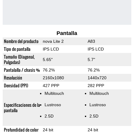
Pantalla
Nombre del producto
nova Lite 2
A83
Tipo de pantalla
IPS LCD
IPS LCD
Tamaño (Diagonal,
5.65"
5.7"
Pulgadas)
Pantalalla / chasis %
76.2%
76.2%
Resolución
2160x1080
1440x720
Densidad (PPI)
427 PPP
282 PPP
Multitouch
Multitouch
Especificaciones de la
Lustroso
Lustroso
pantalla
2.5D
2.5D
Profundidad de color
24 bit
24 bit