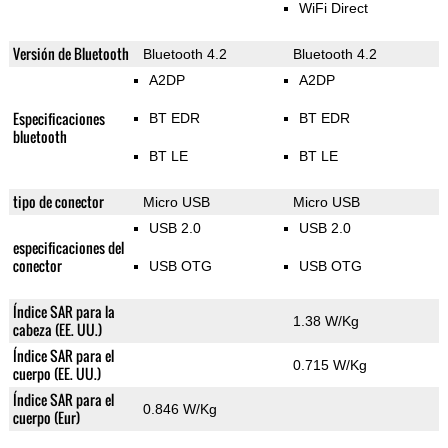
WiFi Direct
Versión de Bluetooth
Bluetooth 4.2
Bluetooth 4.2
A2DP
A2DP
Especificaciones
BT EDR
BT EDR
bluetooth
BT LE
BT LE
tipo de conector
Micro USB
Micro USB
USB 2.0
USB 2.0
especificaciones del
conector
USB OTG
USB OTG
Índice SAR para la
1.38 W/Kg
cabeza (EE. UU.)
Índice SAR para el
0.715 W/Kg
cuerpo (EE. UU.)
Índice SAR para el
0.846 W/Kg
cuerpo (Eur)