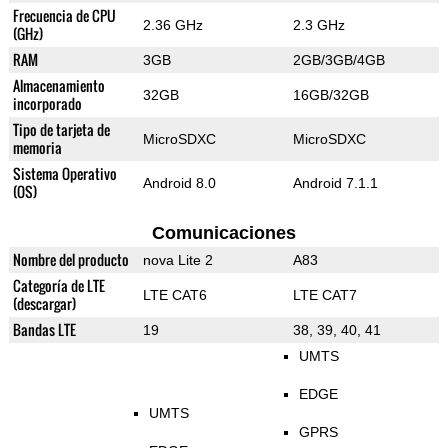
Frecuencia de CPU
2.36 GHz
2.3 GHz
(GHz)
RAM
3GB
2GB/3GB/4GB
Almacenamiento
32GB
16GB/32GB
incorporado
Tipo de tarjeta de
MicroSDXC
MicroSDXC
memoria
Sistema Operativo
Android 8.0
Android 7.1.1
(OS)
Comunicaciones
Nombre del producto
nova Lite 2
A83
Categoría de LTE
LTE CAT6
LTE CAT7
(descargar)
Bandas LTE
19
38, 39, 40, 41
UMTS
EDGE
UMTS
GPRS