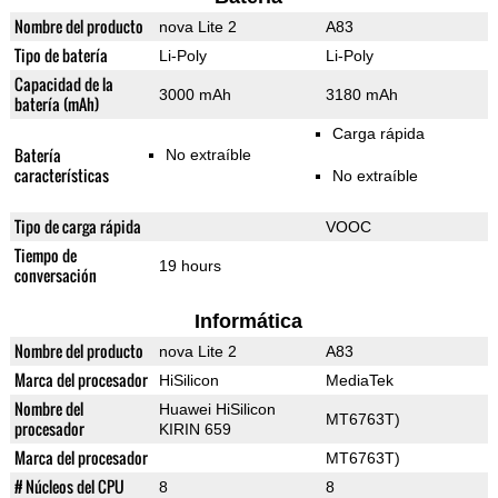
Nombre del producto
nova Lite 2
A83
Tipo de batería
Li-Poly
Li-Poly
Capacidad de la
3000 mAh
3180 mAh
batería (mAh)
Carga rápida
Batería
No extraíble
características
No extraíble
Tipo de carga rápida
VOOC
Tiempo de
19 hours
conversación
Informática
Nombre del producto
nova Lite 2
A83
Marca del procesador
HiSilicon
MediaTek
Nombre del
Huawei HiSilicon
MT6763T)
procesador
KIRIN 659
Marca del procesador
MT6763T)
# Núcleos del CPU
8
8