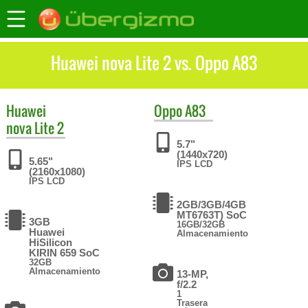
Huawei nova Lite 2 vs. Oppo A83
Huawei
Oppo
A83
nova Lite 2
5.7"
(1440x720)
5.65"
IPS LCD
(2160x1080)
IPS LCD
2GB/3GB/4GB
MT6763T) SoC
3GB
16GB/32GB
Huawei
Almacenamiento
HiSilicon
KIRIN 659 SoC
32GB
Almacenamiento
13-MP,
f/2.2
1
Trasera