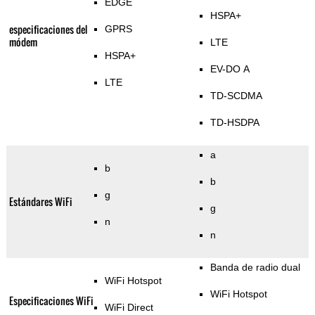
EDGE
HSPA+
especificaciones del
GPRS
módem
LTE
HSPA+
EV-DO A
LTE
TD-SCDMA
TD-HSDPA
a
b
b
g
Estándares WiFi
g
n
n
Banda de radio dual
WiFi Hotspot
WiFi Hotspot
Especificaciones WiFi
WiFi Direct