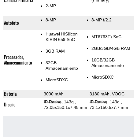
Cámara Primaria
(Primary)
2-MP
8-MP
8-MP f/2.2
Autofoto
Huawei HiSilicon
MT6763T) SoC
KIRIN 659 SoC
2GB/3GB/4GB RAM
3GB RAM
Procesador,
16GB/32GB
Almacenamiento
32GB
Almacenamiento
Almacenamiento
MicroSDXC
MicroSDXC
Bateria
3000 mAh
3180 mAh, VOOC
IP Rating
, 143g
,
IP Rating
, 143g
,
Diseño
72.05x150.1x7.45 mm
73.1x150.5x7.7 mm