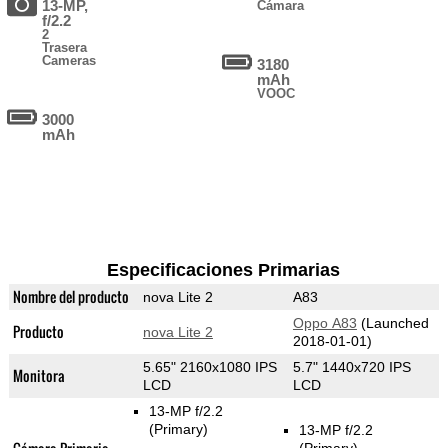
13-MP,
Cámara
f/2.2
2
Trasera
Cameras
3180
mAh
VOOC
3000
mAh
Especificaciones Primarias
Nombre del producto
nova Lite 2
A83
Oppo A83
(Launched
Producto
nova Lite 2
2018-01-01)
5.65" 2160x1080 IPS
5.7" 1440x720 IPS
Monitora
LCD
LCD
13-MP f/2.2
(Primary)
13-MP f/2.2