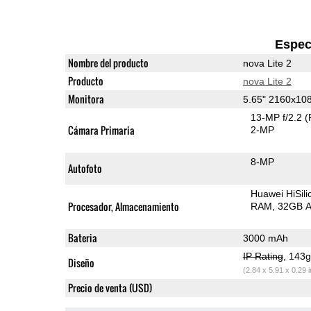
Espec
Nombre del producto
nova Lite 2
Producto
nova Lite 2
Monitora
5.65" 2160x10
13-MP f/2.2
(
Cámara Primaria
2-MP
8-MP
Autofoto
Huawei HiSil
Procesador, Almacenamiento
RAM
32GB A
Bateria
3000 mAh
IP Rating
, 143
Diseño
(2.84 x 5.91 x 0.29 
Precio de venta (USD)