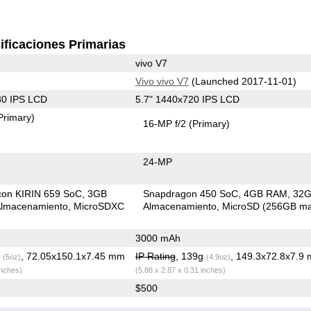
ificaciones Primarias
vivo V7
Vivo vivo V7
(Launched 2017-11-01)
80 IPS LCD
5.7" 1440x720 IPS LCD
Primary)
16-MP f/2
(Primary)
24-MP
icon KIRIN 659 SoC
3GB
Snapdragon 450 SoC
4GB RAM
32
lmacenamiento
MicroSDXC
Almacenamiento
MicroSD (256GB ma
3000 mAh
g
, 72.05x150.1x7.45 mm
IP Rating
, 139g
, 149.3x72.8x7.9
(5oz)
(4.9oz)
inches)
(5.88 x 2.87 x 0.31 inches)
$500