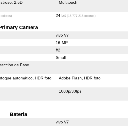
stroso
2.5D
Multitouch
24 bit
 colores)
(16,777,216 colores)
Primary Camera
vivo V7
16-MP
f/2
Small
tección de Fase
nfoque automático
HDR foto
Adobe Flash
HDR foto
1080p/30fps
Batería
vivo V7