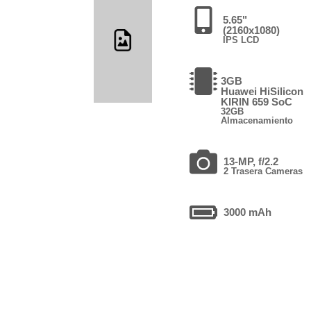
5.65"
(2160x1080)
IPS LCD
3GB
Huawei HiSilicon
KIRIN 659 SoC
32GB
Almacenamiento
13-MP, f/2.2
2 Trasera Cameras
3000 mAh