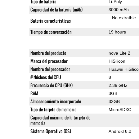
Tipo de batería
Li-Poly
Capacidad de la batería (mAh)
3000 mAh
No extraíble
Batería características
Tiempo de conversación
19 hours
Nombre del producto
nova Lite 2
Marca del procesador
HiSilicon
Nombre del procesador
Huawei HiSilic
# Núcleos del CPU
8
Frecuencia de CPU (GHz)
2.36 GHz
RAM
3GB
Almacenamiento incorporado
32GB
Tipo de tarjeta de memoria
MicroSDXC
Capacidad máxima de la tarjeta de
memoria
Sistema Operativo (OS)
Android 8.0