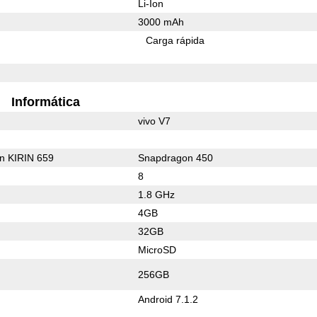
Li-Ion
3000 mAh
Carga rápida
Informática
vivo V7
on KIRIN 659
Snapdragon 450
8
1.8 GHz
4GB
32GB
MicroSD
256GB
Android 7.1.2