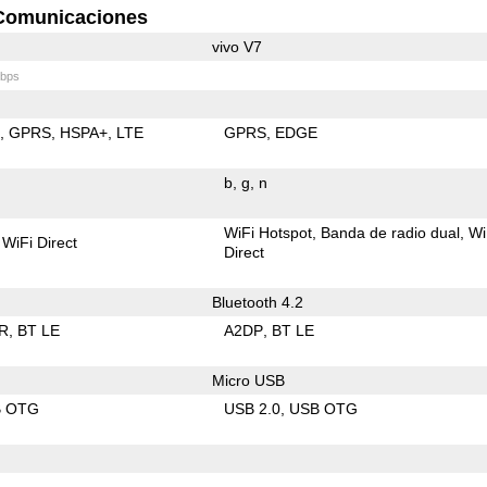
Comunicaciones
vivo V7
bps
E
GPRS
HSPA+
LTE
GPRS
EDGE
b
g
n
WiFi Hotspot
Banda de radio dual
Wi
WiFi Direct
Direct
Bluetooth 4.2
R
BT LE
A2DP
BT LE
Micro USB
B OTG
USB 2.0
USB OTG