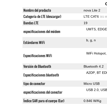
Nombre del producto
nova Lite 2
Categoría de LTE (descargar)
LTE CAT6
301 M
Bandas LTE
19
UMTS
EDG
especificaciones del módem
b
g
n
Estándares WiFi
WiFi Hotspot
Especificaciones WiFi
Versión de Bluetooth
Bluetooth 4.2
A2DP
BT ED
Especificaciones bluetooth
tipo de conector
Micro USB
USB 2.0
US
especificaciones del conector
Índice SAR para el cuerpo (Eur)
0.846 W/Kg