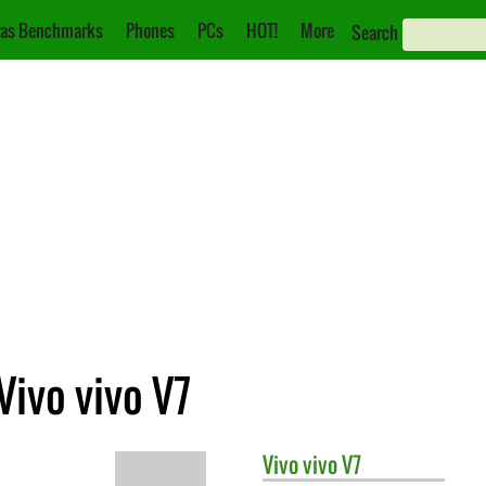
as Benchmarks
Phones
PCs
HOT!
More
Search
Vivo vivo V7
Vivo
vivo V7