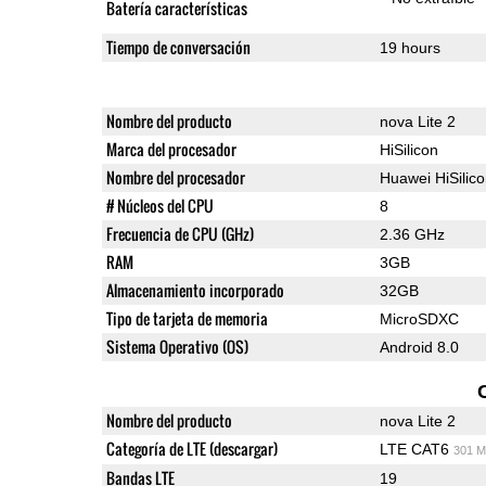
Batería características
Tiempo de conversación
19 hours
Nombre del producto
nova Lite 2
Marca del procesador
HiSilicon
Nombre del procesador
Huawei HiSilic
# Núcleos del CPU
8
Frecuencia de CPU (GHz)
2.36 GHz
RAM
3GB
Almacenamiento incorporado
32GB
Tipo de tarjeta de memoria
MicroSDXC
Sistema Operativo (OS)
Android 8.0
Nombre del producto
nova Lite 2
Categoría de LTE (descargar)
LTE CAT6
301 M
Bandas LTE
19