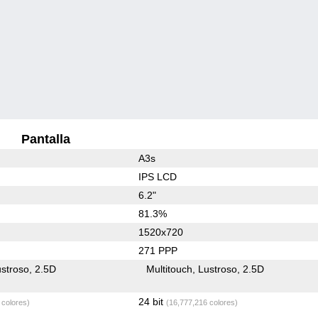
Pantalla
A3s
IPS LCD
6.2"
81.3%
1520x720
271 PPP
stroso
2.5D
Multitouch
Lustroso
2.5D
24 bit
 colores)
(16,777,216 colores)