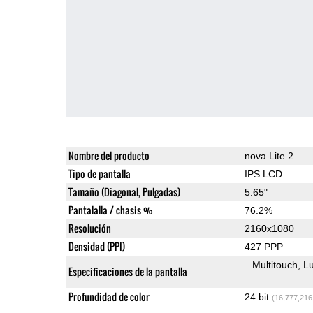
Nombre del producto
nova Lite 2
Tipo de pantalla
IPS LCD
Tamaño (Diagonal, Pulgadas)
5.65"
Pantalalla / chasis %
76.2%
Resolución
2160x1080
Densidad (PPI)
427 PPP
Multitouch
Lu
Especificaciones de la pantalla
Profundidad de color
24 bit
(16,777,216