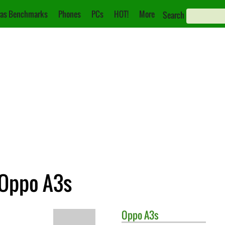
as Benchmarks
Phones
PCs
HOT!
More
Search
 Oppo A3s
Oppo
A3s