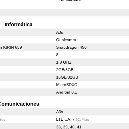
Informática
A3s
Qualcomm
on KIRIN 659
Snapdragon 450
8
1.8 GHz
2GB/3GB
16GB/32GB
MicroSDXC
Android 8.1
Comunicaciones
A3s
LTE CAT7
bps
301 Mbps
38, 39, 40, 41