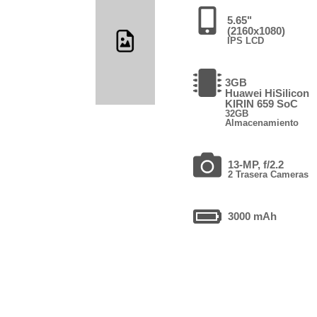
5.65"
(2160x1080)
IPS LCD
3GB
Huawei HiSilicon
KIRIN 659 SoC
32GB
Almacenamiento
13-MP, f/2.2
2 Trasera Cameras
3000 mAh