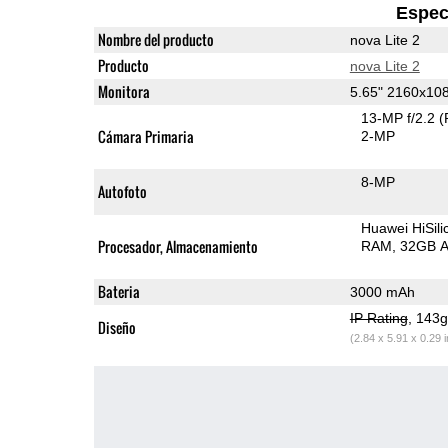
Espec
Nombre del producto
nova Lite 2
Producto
nova Lite 2
Monitora
5.65" 2160x10
13-MP f/2.2
(
Cámara Primaria
2-MP
8-MP
Autofoto
Huawei HiSil
Procesador, Almacenamiento
RAM
32GB A
Bateria
3000 mAh
IP Rating
, 143
Diseño
(2.84 x 5.91 x 0.29 