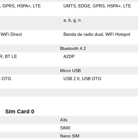
E
GPRS
HSPA+
LTE
UMTS
EDGE
GPRS
HSPA+
LTE
a
b
g
n
WiFi Direct
Banda de radio dual
WiFi Hotspot
Bluetooth 4.2
R
BT LE
A2DP
Micro USB
B OTG
USB 2.0
USB OTG
Sim Card 0
A3s
SIM0
Nano SIM