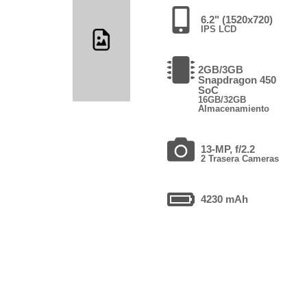
6.2" (1520x720)
IPS LCD
2GB/3GB
Snapdragon 450
SoC
16GB/32GB
Almacenamiento
13-MP, f/2.2
2 Trasera Cameras
4230 mAh