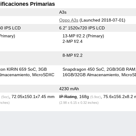
ificaciones Primarias
A3s
Oppo A3s
(Launched 2018-07-01)
80 IPS LCD
6.2" 1520x720 IPS LCD
Primary)
13-MP f/2.2
(Primary)
2-MP f/2.4
8-MP f/2.2
icon KIRIN 659 SoC
3GB
Snapdragon 450 SoC
2GB/3GB RAM
lmacenamiento
MicroSDXC
16GB/32GB Almacenamiento
Micro
4230 mAh
g
, 72.05x150.1x7.45 mm
IP Rating
, 168g
, 75.6x156.2x8.2
(5oz)
(5.9oz)
inches)
(2.98 x 6.15 x 0.32 inches)