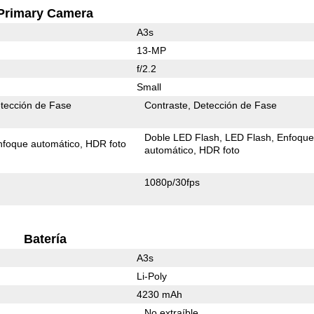
Primary Camera
A3s
13-MP
f/2.2
Small
tección de Fase
Contraste
Detección de Fase
Doble LED Flash
LED Flash
Enfoqu
nfoque automático
HDR foto
automático
HDR foto
1080p/30fps
Batería
A3s
Li-Poly
4230 mAh
No extraíble