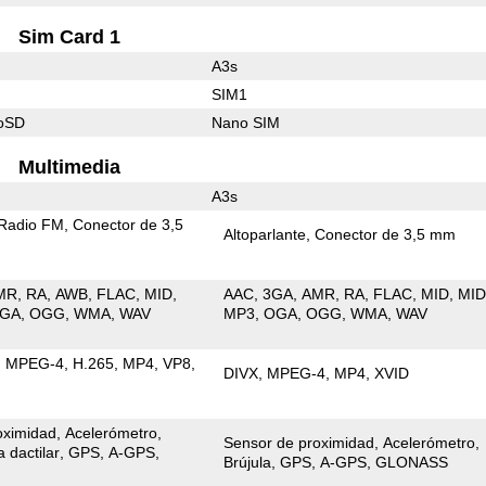
Sim Card 1
A3s
SIM1
roSD
Nano SIM
Multimedia
A3s
Radio FM
Conector de 3,5
Altoparlante
Conector de 3,5 mm
MR
RA
AWB
FLAC
MID
AAC
3GA
AMR
RA
FLAC
MID
MID
GA
OGG
WMA
WAV
MP3
OGA
OGG
WMA
WAV
MPEG-4
H.265
MP4
VP8
DIVX
MPEG-4
MP4
XVID
oximidad
Acelerómetro
Sensor de proximidad
Acelerómetro
a dactilar
GPS
A-GPS
Brújula
GPS
A-GPS
GLONASS