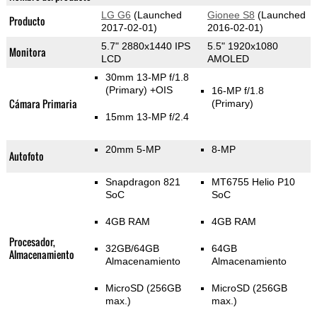
LG G6
(Launched
Gionee S8
(Launched
Producto
2017-02-01)
2016-02-01)
5.7" 2880x1440 IPS
5.5" 1920x1080
Monitora
LCD
AMOLED
30mm 13-MP f/1.8
(Primary)
+OIS
16-MP f/1.8
Cámara Primaria
(Primary)
15mm 13-MP f/2.4
20mm 5-MP
8-MP
Autofoto
Snapdragon 821
MT6755 Helio P10
SoC
SoC
4GB RAM
4GB RAM
Procesador,
32GB/64GB
64GB
Almacenamiento
Almacenamiento
Almacenamiento
MicroSD (256GB
MicroSD (256GB
max.)
max.)