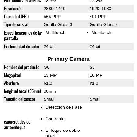
Pantalalla / chasis %
78.3%
72.2%
Resolución
2880x1440
1920x1080
Densidad (PPI)
565 PPP
401 PPP
Tipo de cristal
Gorilla Glass 3
Gorilla Glass 4
Especificaciones de la
Multitouch
Multitouch
pantalla
Profundidad de color
24 bit
24 bit
Primary Camera
Nombre del producto
G6
S8
Megapixel
13-MP
16-MP
Abertura
f/1.8
f/1.8
longitud focal (35mm)
30mm
Tamaño del sensor
Small
Small
Detección de Fase
Contraste
capacidades de
autoenfoque
Enfoque de doble
píxel