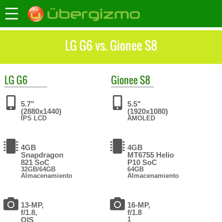
LG G6 vs. Gionee S8
LG
G6
Gionee
S8
5.7"
5.5"
(2880x1440)
(1920x1080)
IPS LCD
AMOLED
4GB
4GB
Snapdragon
MT6755 Helio
821 SoC
P10 SoC
32GB/64GB
64GB
Almacenamiento
Almacenamiento
13-MP,
16-MP,
f/1.8,
f/1.8
OIS
1