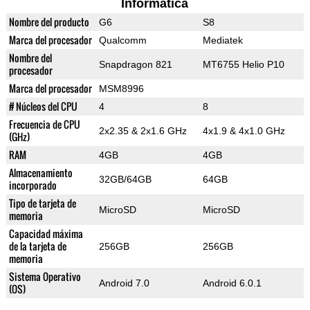
Informática
Nombre del producto
G6
S8
Marca del procesador
Qualcomm
Mediatek
Nombre del
Snapdragon 821
MT6755 Helio P10
procesador
Marca del procesador
MSM8996
# Núcleos del CPU
4
8
Frecuencia de CPU
2x2.35 & 2x1.6 GHz
4x1.9 & 4x1.0 GHz
(GHz)
RAM
4GB
4GB
Almacenamiento
32GB/64GB
64GB
incorporado
Tipo de tarjeta de
MicroSD
MicroSD
memoria
Capacidad máxima
de la tarjeta de
256GB
256GB
memoria
Sistema Operativo
Android 7.0
Android 6.0.1
(OS)