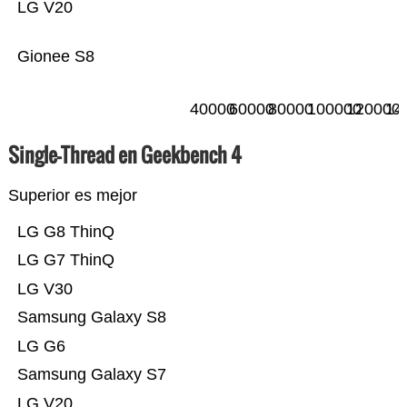
LG V20
Gionee S8
40000
60000
80000
100000
120000
14
Single-Thread en Geekbench 4
Superior es mejor
LG G8 ThinQ
LG G7 ThinQ
LG V30
Samsung Galaxy S8
LG G6
Samsung Galaxy S7
LG V20