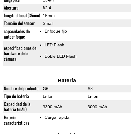
13-MP
Abertura
f/2.4
longitud focal (35mm)
15mm
Tamaño del sensor
Small
capacidades de
Enfoque fijo
autoenfoque
LED Flash
especificaciones de
hardware de la
Doble LED Flash
cámara
Batería
Nombre del producto
G6
S8
Tipo de batería
Li-Ion
Li-Ion
Capacidad de la
3300 mAh
3000 mAh
batería (mAh)
Batería
Carga rápida
características