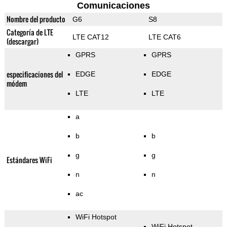
Comunicaciones
Nombre del producto
G6
S8
Categoría de LTE
LTE CAT12
LTE CAT6
(descargar)
GPRS
GPRS
especificaciones del
EDGE
EDGE
módem
LTE
LTE
a
b
b
g
g
Estándares WiFi
n
n
ac
WiFi Hotspot
WiFi Hotspot