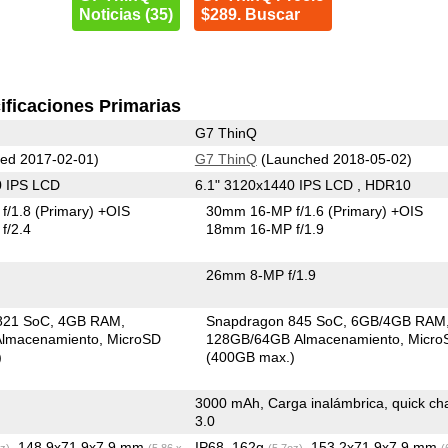
Noticias (35)
$289. Buscar
ificaciones Primarias
G7 ThinQ
ed 2017-02-01)
G7 ThinQ
(Launched 2018-05-02)
0 IPS LCD
6.1" 3120x1440 IPS LCD , HDR10
f/1.8
(Primary)
+OIS
30mm 16-MP f/1.6
(Primary)
+OIS
f/2.4
18mm 16-MP f/1.9
26mm 8-MP f/1.9
821 SoC
4GB RAM
Snapdragon 845 SoC
6GB/4GB RAM
lmacenamiento
MicroSD
128GB/64GB Almacenamiento
Micro
)
(400GB max.)
3000 mAh, Carga inalámbrica, quick ch
3.0
, 148.9x71.9x7.9 mm
IP68, 162g
, 153.2x71.9x7.9 mm
z)
(5.86 x
(5.7oz)
(