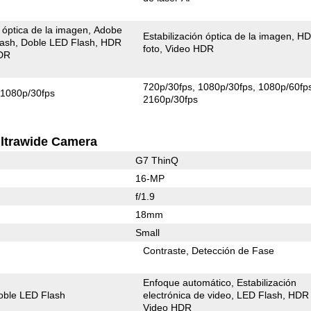
n óptica de la imagen
Adobe
Estabilización óptica de la imagen
H
lash
Doble LED Flash
HDR
foto
Video HDR
DR
720p/30fps
1080p/30fps
1080p/60fp
1080p/30fps
2160p/30fps
ltrawide Camera
G7 ThinQ
16-MP
f/1.9
18mm
Small
Contraste
Detección de Fase
Enfoque automático
Estabilización
oble LED Flash
electrónica de video
LED Flash
HDR 
Video HDR