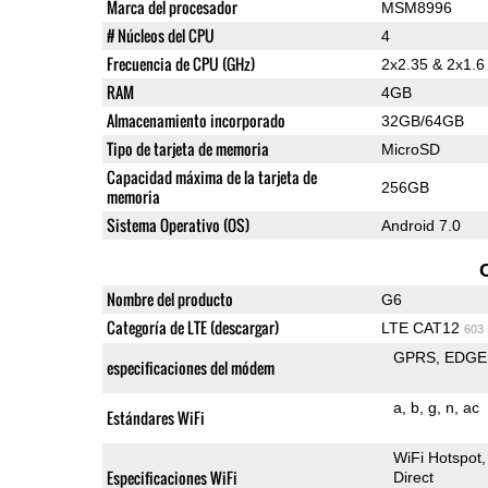
Marca del procesador
MSM8996
# Núcleos del CPU
4
Frecuencia de CPU (GHz)
2x2.35 & 2x1.
RAM
4GB
Almacenamiento incorporado
32GB/64GB
Tipo de tarjeta de memoria
MicroSD
Capacidad máxima de la tarjeta de
256GB
memoria
Sistema Operativo (OS)
Android 7.0
Nombre del producto
G6
Categoría de LTE (descargar)
LTE CAT12
603
GPRS
EDGE
especificaciones del módem
a
b
g
n
ac
Estándares WiFi
WiFi Hotspot
Especificaciones WiFi
Direct