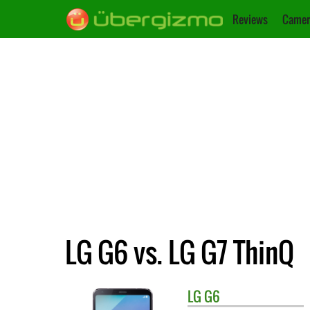
Reviews
Camer
LG G6 vs. LG G7 ThinQ
LG
G6