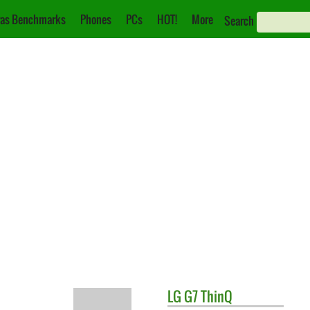
as Benchmarks
Phones
PCs
HOT!
More
Search
LG
G7 ThinQ