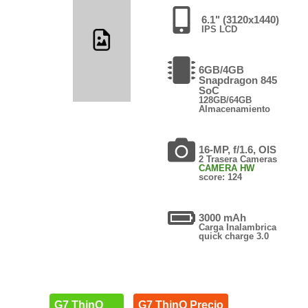
6.1" (3120x1440)
IPS LCD
6GB/4GB
Snapdragon 845
SoC
128GB/64GB
Almacenamiento
16-MP, f/1.6, OIS
2 Trasera Cameras
CAMERA HW
score: 124
3000 mAh
Carga Inalambrica
quick charge 3.0
G7 ThinQ
G7 ThinQ Precio