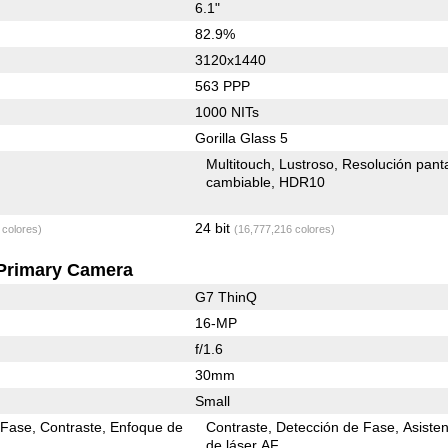
6.1"
82.9%
3120x1440
563 PPP
1000 NITs
Gorilla Glass 5
Multitouch
Lustroso
Resolución panta
cambiable
HDR10
24 bit
 colores)
(16,777,216 colores)
Primary Camera
G7 ThinQ
16-MP
f/1.6
30mm
Small
 Fase
Contraste
Enfoque de
Contraste
Detección de Fase
Asiste
de láser AF