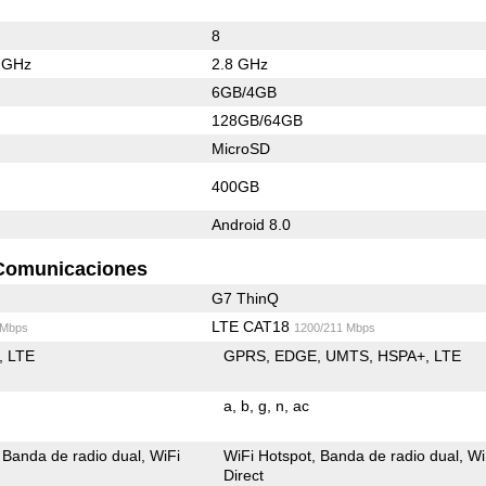
8
6 GHz
2.8 GHz
6GB/4GB
128GB/64GB
MicroSD
400GB
Android 8.0
Comunicaciones
G7 ThinQ
LTE CAT18
 Mbps
1200/211 Mbps
LTE
GPRS
EDGE
UMTS
HSPA+
LTE
a
b
g
n
ac
Banda de radio dual
WiFi
WiFi Hotspot
Banda de radio dual
Wi
Direct