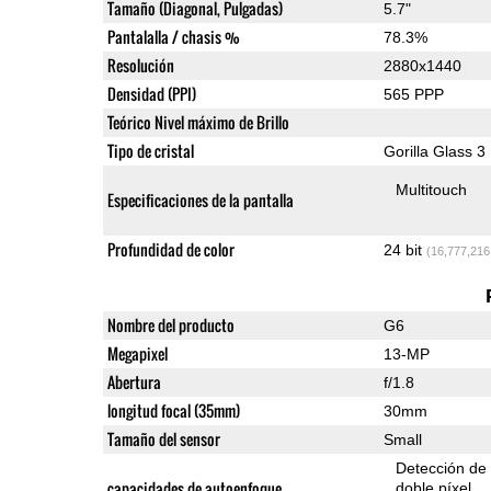
Tamaño (Diagonal, Pulgadas)
5.7"
Pantalalla / chasis %
78.3%
Resolución
2880x1440
Densidad (PPI)
565 PPP
Teórico Nivel máximo de Brillo
Tipo de cristal
Gorilla Glass 3
Multitouch
Especificaciones de la pantalla
Profundidad de color
24 bit
(16,777,216
Nombre del producto
G6
Megapixel
13-MP
Abertura
f/1.8
longitud focal (35mm)
30mm
Tamaño del sensor
Small
Detección de
capacidades de autoenfoque
doble píxel