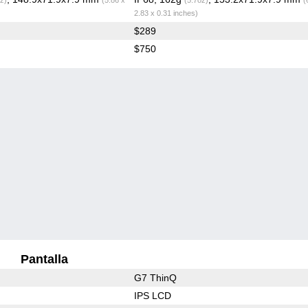
2.83 x 0.31 inches)
$289
$750
Pantalla
G7 ThinQ
IPS LCD