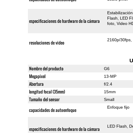
Estabilizació
Flash
LED F
especificaciones de hardware de la cámara
foto
Video H
2160p/30fps
resoluciones de video
U
Nombre del producto
G6
Megapixel
13-MP
Abertura
f/2.4
longitud focal (35mm)
15mm
Tamaño del sensor
Small
Enfoque fijo
capacidades de autoenfoque
LED Flash
D
especificaciones de hardware de la cámara