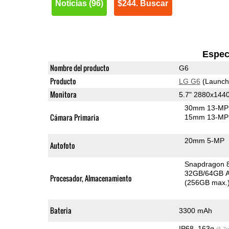
Noticias (96)
$244. Buscar
Espec
Nombre del producto
G6
Producto
LG G6
(Launch
Monitora
5.7" 2880x144
30mm 13-MP 
Cámara Primaria
15mm 13-MP 
20mm 5-MP
Autofoto
Snapdragon 
32GB/64GB A
Procesador, Almacenamiento
(256GB max.
Bateria
3300 mAh
IP68, 163g
(5.7o