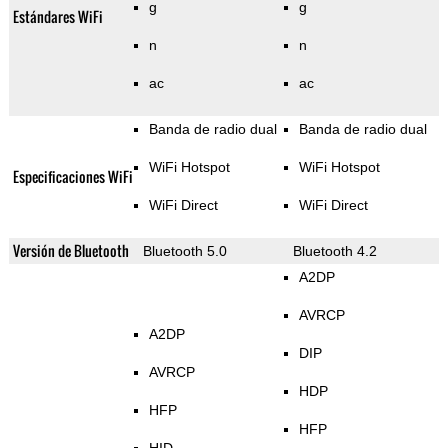
g
g
Estándares WiFi
n
n
ac
ac
Banda de radio dual
Banda de radio dual
WiFi Hotspot
WiFi Hotspot
Especificaciones WiFi
WiFi Direct
WiFi Direct
Versión de Bluetooth
Bluetooth 5.0
Bluetooth 4.2
A2DP
AVRCP
A2DP
DIP
AVRCP
HDP
HFP
HFP