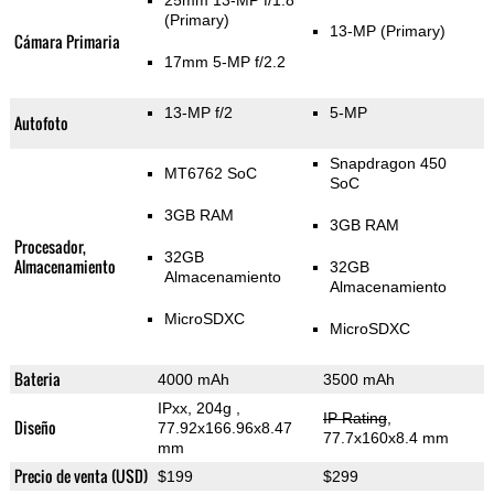
25mm 13-MP f/1.8
(Primary)
13-MP
(Primary)
Cámara Primaria
17mm 5-MP f/2.2
13-MP f/2
5-MP
Autofoto
Snapdragon 450
MT6762 SoC
SoC
3GB RAM
3GB RAM
Procesador,
32GB
Almacenamiento
32GB
Almacenamiento
Almacenamiento
MicroSDXC
MicroSDXC
Bateria
4000 mAh
3500 mAh
IPxx, 204g
,
IP Rating
,
Diseño
77.92x166.96x8.47
77.7x160x8.4 mm
mm
Precio de venta (USD)
$199
$299