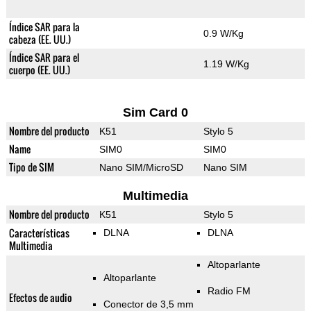
Índice SAR para la
0.9 W/Kg
cabeza (EE. UU.)
Índice SAR para el
1.19 W/Kg
cuerpo (EE. UU.)
Sim Card 0
Nombre del producto
K51
Stylo 5
Name
SIM0
SIM0
Tipo de SIM
Nano SIM/MicroSD
Nano SIM
Multimedia
Nombre del producto
K51
Stylo 5
Características
DLNA
DLNA
Multimedia
Altoparlante
Altoparlante
Radio FM
Efectos de audio
Conector de 3,5 mm