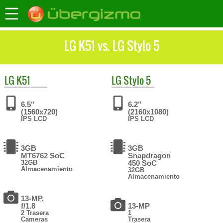
LG K51 vs. LG Stylo 5
LG
K51
LG
Stylo 5
6.5"
6.2"
(1560x720)
(2160x1080)
IPS LCD
IPS LCD
3GB
3GB
MT6762 SoC
Snapdragon
32GB
450 SoC
Almacenamiento
32GB
Almacenamiento
13-MP,
f/1.8
13-MP
2 Trasera
1
Cameras
Trasera