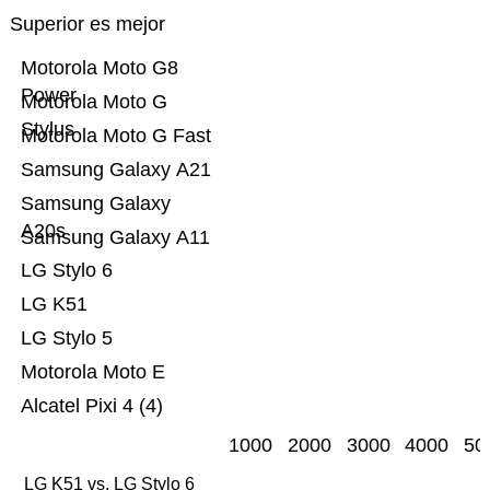
Superior es mejor
Motorola Moto G8
Power
Motorola Moto G
Stylus
Motorola Moto G Fast
Samsung Galaxy A21
Samsung Galaxy
A20s
Samsung Galaxy A11
LG Stylo 6
LG K51
LG Stylo 5
Motorola Moto E
Alcatel Pixi 4 (4)
1000
2000
3000
4000
50
LG K51 vs. LG Stylo 6