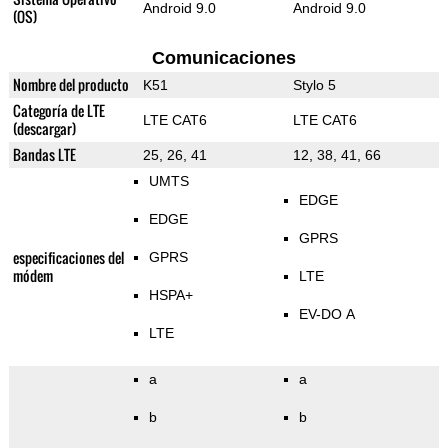
Android 9.0
Android 9.0
(OS)
Comunicaciones
Nombre del producto
K51
Stylo 5
Categoría de LTE
LTE CAT6
LTE CAT6
(descargar)
Bandas LTE
25, 26, 41
12, 38, 41, 66
UMTS
EDGE
EDGE
GPRS
especificaciones del
GPRS
módem
LTE
HSPA+
EV-DO A
LTE
a
a
b
b