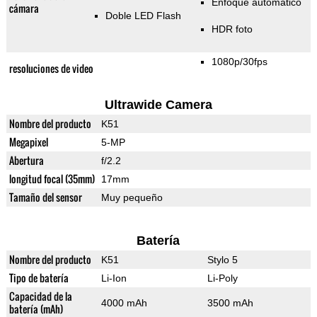
Enfoque automático
cámara
Doble LED Flash
HDR foto
1080p/30fps
resoluciones de video
Ultrawide Camera
Nombre del producto
K51
Megapixel
5-MP
Abertura
f/2.2
longitud focal (35mm)
17mm
Tamaño del sensor
Muy pequeño
Batería
Nombre del producto
K51
Stylo 5
Tipo de batería
Li-Ion
Li-Poly
Capacidad de la
4000 mAh
3500 mAh
batería (mAh)