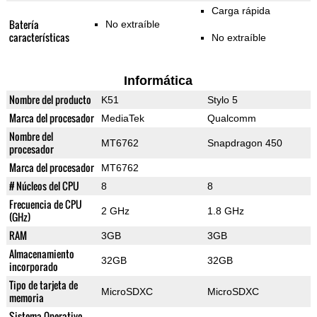
Carga rápida
Batería
No extraíble
características
No extraíble
Informática
Nombre del producto
K51
Stylo 5
Marca del procesador
MediaTek
Qualcomm
Nombre del
MT6762
Snapdragon 450
procesador
Marca del procesador
MT6762
# Núcleos del CPU
8
8
Frecuencia de CPU
2 GHz
1.8 GHz
(GHz)
RAM
3GB
3GB
Almacenamiento
32GB
32GB
incorporado
Tipo de tarjeta de
MicroSDXC
MicroSDXC
memoria
Sistema Operativo