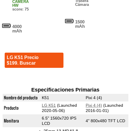
Trasera
CAMERA
Cámara
HW
score: 75
1500
mAh
4000
mAh
LG K51 Precio
$199. Buscar
Especificaciones Primarias
Nombre del producto
K51
Pixi 4 (4)
LG K51
(Launched
Pixi 4 (4)
(Launched
Producto
2020-05-06)
2016-01-01)
6.5" 1560x720 IPS
Monitora
4" 800x480 TFT LCD
LCD