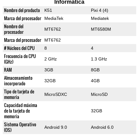
Informática
Nombre del producto
K51
Pixi 4 (4)
Marca del procesador
MediaTek
Mediatek
Nombre del
MT6762
MT6580M
procesador
Marca del procesador
MT6762
# Núcleos del CPU
8
4
Frecuencia de CPU
2 GHz
1.3 GHz
(GHz)
RAM
3GB
8GB
Almacenamiento
32GB
4GB
incorporado
Tipo de tarjeta de
MicroSDXC
MicroSD
memoria
Capacidad máxima
de la tarjeta de
32GB
memoria
Sistema Operativo
Android 9.0
Android 6.0
(OS)