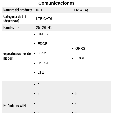
Comunicaciones
Nombre del producto
K51
Pixi 4 (4)
Categoría de LTE
LTE CAT6
(descargar)
Bandas LTE
25, 26, 41
UMTS
EDGE
GPRS
especificaciones del
GPRS
módem
EDGE
HSPA+
LTE
a
b
b
g
g
Estándares WiFi
n
n