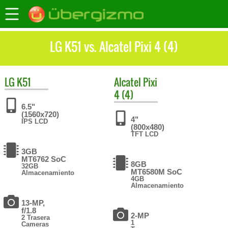
LG K51 vs. Alcatel Pixi 4 (4)
LG
K51
Alcatel
Pixi
4 (4)
6.5"
(1560x720)
4"
IPS LCD
(800x480)
TFT LCD
3GB
MT6762 SoC
8GB
32GB
MT6580M SoC
Almacenamiento
4GB
Almacenamiento
13-MP,
f/1.8
2-MP
2 Trasera
1
Cameras