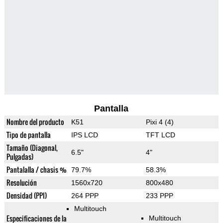
Pantalla
Nombre del producto
K51
Pixi 4 (4)
Tipo de pantalla
IPS LCD
TFT LCD
Tamaño (Diagonal,
6.5"
4"
Pulgadas)
Pantalalla / chasis %
79.7%
58.3%
Resolución
1560x720
800x480
Densidad (PPI)
264 PPP
233 PPP
Multitouch
Especificaciones de la
Multitouch