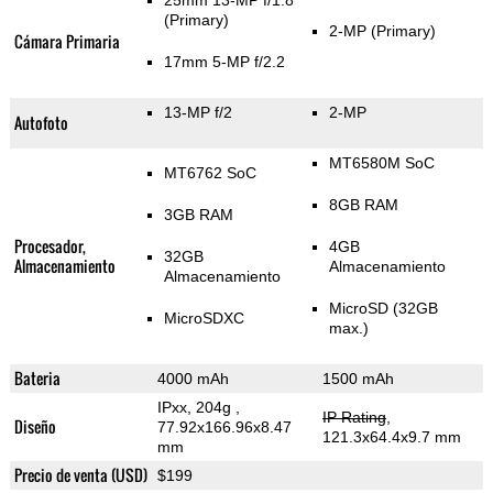
25mm 13-MP f/1.8
(Primary)
2-MP
(Primary)
Cámara Primaria
17mm 5-MP f/2.2
13-MP f/2
2-MP
Autofoto
MT6580M SoC
MT6762 SoC
8GB RAM
3GB RAM
Procesador,
4GB
32GB
Almacenamiento
Almacenamiento
Almacenamiento
MicroSD (32GB
MicroSDXC
max.)
Bateria
4000 mAh
1500 mAh
IPxx, 204g
,
IP Rating
,
Diseño
77.92x166.96x8.47
121.3x64.4x9.7 mm
mm
Precio de venta (USD)
$199