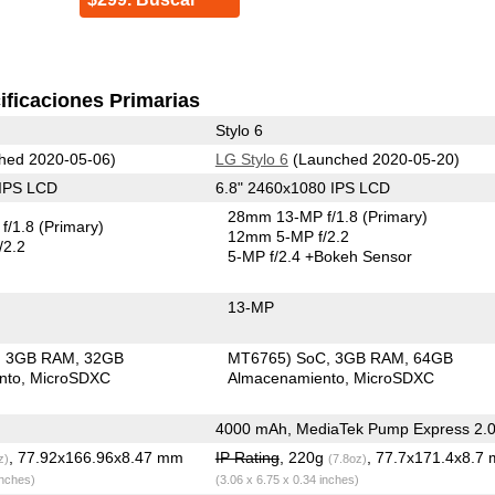
ificaciones Primarias
Stylo 6
hed 2020-05-06)
LG Stylo 6
(Launched 2020-05-20)
 IPS LCD
6.8" 2460x1080 IPS LCD
28mm 13-MP f/1.8
(Primary)
f/1.8
(Primary)
12mm 5-MP f/2.2
/2.2
5-MP f/2.4
+Bokeh Sensor
13-MP
3GB RAM
32GB
MT6765) SoC
3GB RAM
64GB
nto
MicroSDXC
Almacenamiento
MicroSDXC
4000 mAh, MediaTek Pump Express 2.
, 77.92x166.96x8.47 mm
IP Rating
, 220g
, 77.7x171.4x8.7
z)
(7.8oz)
inches)
(3.06 x 6.75 x 0.34 inches)