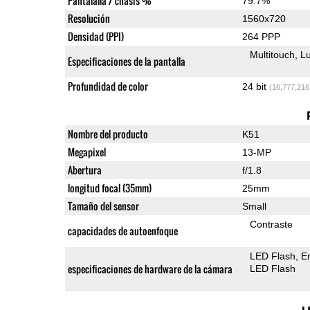
Pantalalla / chasis %
79.7%
Resolución
1560x720
Densidad (PPI)
264 PPP
Multitouch
Lu
Especificaciones de la pantalla
Profundidad de color
24 bit
(16,777,216
Nombre del producto
K51
Megapixel
13-MP
Abertura
f/1.8
longitud focal (35mm)
25mm
Tamaño del sensor
Small
Contraste
capacidades de autoenfoque
LED Flash
E
especificaciones de hardware de la cámara
LED Flash