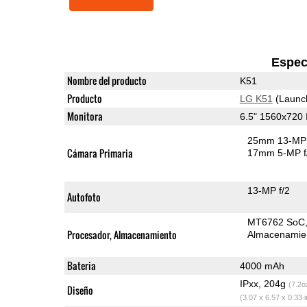
Espec
Nombre del producto
K51
Producto
LG K51
(Launc
Monitora
6.5" 1560x720
25mm 13-MP 
Cámara Primaria
17mm 5-MP f
13-MP f/2
Autofoto
MT6762 SoC
Procesador, Almacenamiento
Almacenamie
Bateria
4000 mAh
IPxx, 204g
(7.2o
Diseño
(3.07 x 6.57 x 0.33 