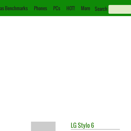
as Benchmarks
Phones
PCs
HOT!
More
Search
LG
Stylo 6