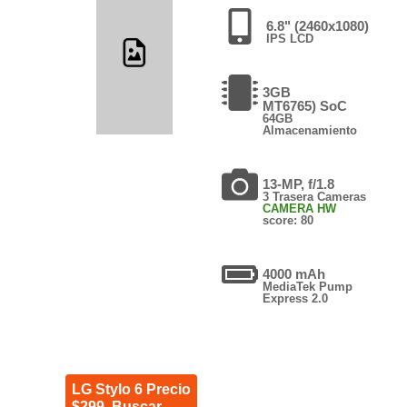
6.8" (2460x1080)
IPS LCD
3GB
MT6765) SoC
64GB
Almacenamiento
13-MP, f/1.8
3 Trasera Cameras
CAMERA HW
score: 80
4000 mAh
MediaTek Pump
Express 2.0
LG Stylo 6 Precio
$299. Buscar