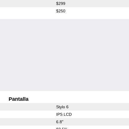
$299
$250
Pantalla
Stylo 6
IPS LCD
6.8"