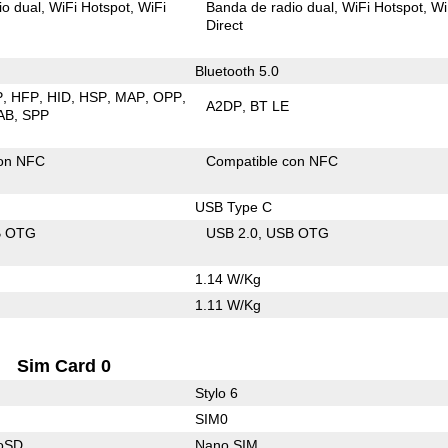
io dual
WiFi Hotspot
WiFi
Banda de radio dual
WiFi Hotspot
Wi
Direct
Bluetooth 5.0
P
HFP
HID
HSP
MAP
OPP
A2DP
BT LE
AB
SPP
con NFC
Compatible con NFC
USB Type C
B OTG
USB 2.0
USB OTG
1.14 W/Kg
1.11 W/Kg
Sim Card 0
Stylo 6
SIM0
roSD
Nano SIM