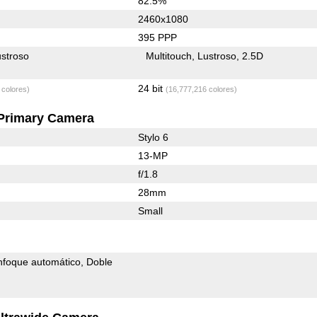
82.5%
2460x1080
395 PPP
stroso
Multitouch
Lustroso
2.5D
24 bit
 colores)
(16,777,216 colores)
Primary Camera
Stylo 6
13-MP
f/1.8
28mm
Small
nfoque automático
Doble