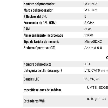
Nombre del procesador
MT6762
Marca del procesador
MT6762
# Núcleos del CPU
8
Frecuencia de CPU (GHz)
2 GHz
RAM
3GB
Almacenamiento incorporado
32GB
Tipo de tarjeta de memoria
MicroSDXC
Sistema Operativo (OS)
Android 9.0
Nombre del producto
K51
Categoría de LTE (descargar)
LTE CAT6
301 M
Bandas LTE
25, 26, 41
UMTS
EDG
especificaciones del módem
a
b
g
n
ac
Estándares WiFi