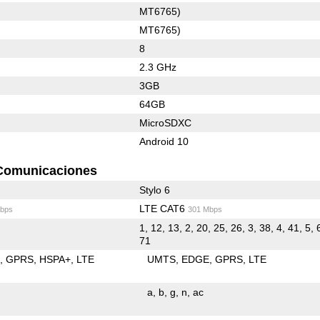
MT6765)
MT6765)
8
2.3 GHz
3GB
64GB
MicroSDXC
Android 10
Comunicaciones
Stylo 6
LTE CAT6
bps
301 Mbps
1, 12, 13, 2, 20, 25, 26, 3, 38, 4, 41, 5, 
71
E
GPRS
HSPA+
LTE
UMTS
EDGE
GPRS
LTE
a
b
g
n
ac