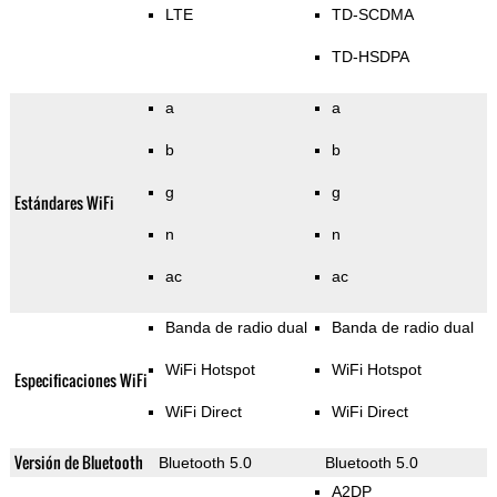
LTE
TD-SCDMA
TD-HSDPA
a
a
b
b
g
g
Estándares WiFi
n
n
ac
ac
Banda de radio dual
Banda de radio dual
WiFi Hotspot
WiFi Hotspot
Especificaciones WiFi
WiFi Direct
WiFi Direct
Versión de Bluetooth
Bluetooth 5.0
Bluetooth 5.0
A2DP