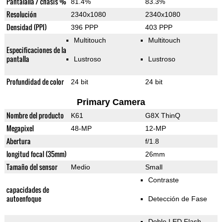
Pantalalla / chasis %
81.4%
83.3%
Resolución
2340x1080
2340x1080
Densidad (PPI)
396 PPP
403 PPP
Multitouch
Multitouch
Especificaciones de la
pantalla
Lustroso
Lustroso
Profundidad de color
24 bit
24 bit
Primary Camera
Nombre del producto
K61
G8X ThinQ
Megapixel
48-MP
12-MP
Abertura
f/1.8
longitud focal (35mm)
26mm
Tamaño del sensor
Medio
Small
Contraste
capacidades de
autoenfoque
Detección de Fase
Doble LED Flash