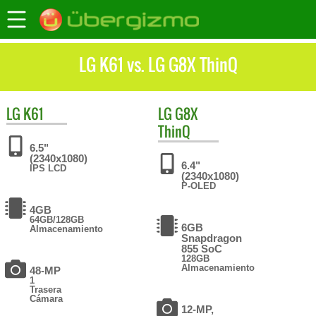
LG K61 vs. LG G8X ThinQ
LG
K61
LG
G8X
ThinQ
6.5"
(2340x1080)
6.4"
IPS LCD
(2340x1080)
P-OLED
4GB
64GB/128GB
6GB
Almacenamiento
Snapdragon
855 SoC
128GB
Almacenamiento
48-MP
1
Trasera
Cámara
12-MP,