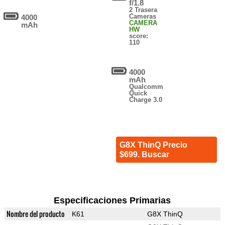
f/1.8
2 Trasera
Cameras
4000
CAMERA
mAh
HW
score:
110
4000
mAh
Qualcomm
Quick
Charge 3.0
G8X ThinQ Precio
$699. Buscar
Especificaciones Primarias
Nombre del producto
K61
G8X ThinQ