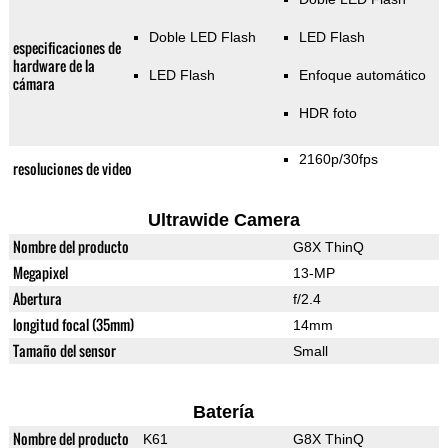
Doble LED Flash
LED Flash
especificaciones de
hardware de la
LED Flash
Enfoque automático
cámara
HDR foto
2160p/30fps
resoluciones de video
Ultrawide Camera
Nombre del producto
G8X ThinQ
Megapixel
13-MP
Abertura
f/2.4
longitud focal (35mm)
14mm
Tamaño del sensor
Small
Batería
Nombre del producto
K61
G8X ThinQ