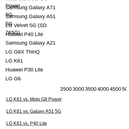
Power
Samsung Galaxy A71
5G
Samsung Galaxy A51
5G
LG Velvet 5G (SD
765G)
Huawei P40 Lite
Samsung Galaxy A21
LG G8X ThinQ
LG K61
Huawei P30 Lite
LG G6
2500
3000
3500
4000
4500
50
LG K61 vs. Moto G8 Power
LG K61 vs. Galaxy A51 5G
LG K61 vs. P40 Lite