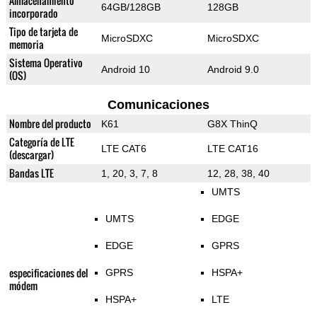
Almacenamiento
64GB/128GB
128GB
incorporado
Tipo de tarjeta de
MicroSDXC
MicroSDXC
memoria
Sistema Operativo
Android 10
Android 9.0
(OS)
Comunicaciones
Nombre del producto
K61
G8X ThinQ
Categoría de LTE
LTE CAT6
LTE CAT16
(descargar)
Bandas LTE
1, 20, 3, 7, 8
12, 28, 38, 40
UMTS
UMTS
EDGE
EDGE
GPRS
especificaciones del
GPRS
HSPA+
módem
HSPA+
LTE