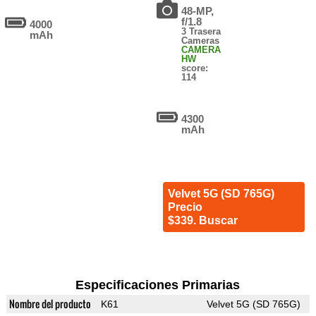
48-MP,
f/1.8
4000
3 Trasera
mAh
Cameras
CAMERA
HW
score:
114
4300
mAh
Velvet 5G (SD 765G)
Precio
$339. Buscar
Especificaciones Primarias
Nombre del producto
K61
Velvet 5G (SD 765G)