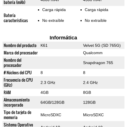
batería (mAh)
Carga rápida
Carga rápida
Batería
características
No extraíble
No extraíble
Informática
Nombre del producto
K61
Velvet 5G (SD 765G)
Marca del procesador
Qualcomm
Nombre del
Snapdragon 765
procesador
# Núcleos del CPU
8
8
Frecuencia de CPU
2.3 GHz
2.4 GHz
(GHz)
RAM
4GB
8GB
Almacenamiento
64GB/128GB
128GB
incorporado
Tipo de tarjeta de
MicroSDXC
MicroSDXC
memoria
Sistema Operativo