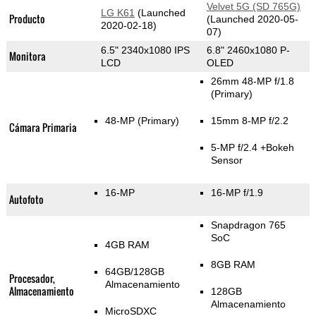
Velvet 5G (SD 765G)
LG K61
(Launched
Producto
(Launched 2020-05-
2020-02-18)
07)
6.5" 2340x1080 IPS
6.8" 2460x1080 P-
Monitora
LCD
OLED
26mm 48-MP f/1.8
(Primary)
48-MP
(Primary)
15mm 8-MP f/2.2
Cámara Primaria
5-MP f/2.4
+Bokeh
Sensor
16-MP
16-MP f/1.9
Autofoto
Snapdragon 765
SoC
4GB RAM
8GB RAM
64GB/128GB
Procesador,
Almacenamiento
Almacenamiento
128GB
Almacenamiento
MicroSDXC