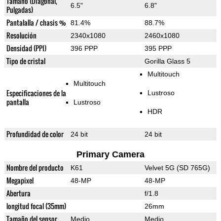
Tamaño (Diagonal,
6.5"
6.8"
Pulgadas)
Pantalalla / chasis %
81.4%
88.7%
Resolución
2340x1080
2460x1080
Densidad (PPI)
396 PPP
395 PPP
Tipo de cristal
Gorilla Glass 5
Multitouch
Multitouch
Especificaciones de la
Lustroso
pantalla
Lustroso
HDR
Profundidad de color
24 bit
24 bit
Primary Camera
Nombre del producto
K61
Velvet 5G (SD 765G)
Megapixel
48-MP
48-MP
Abertura
f/1.8
longitud focal (35mm)
26mm
Tamaño del sensor
Medio
Medio