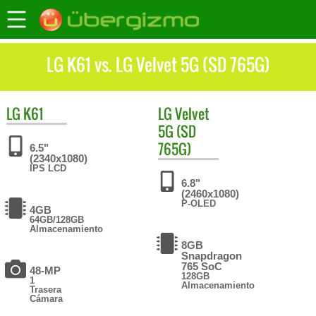
LG K61 vs. LG Velvet 5G (SD 765G)
LG
K61
LG
Velvet
5G (SD
765G)
6.5"
(2340x1080)
IPS LCD
6.8"
(2460x1080)
P-OLED
4GB
64GB/128GB
Almacenamiento
8GB
Snapdragon
765 SoC
48-MP
128GB
1
Almacenamiento
Trasera
Cámara