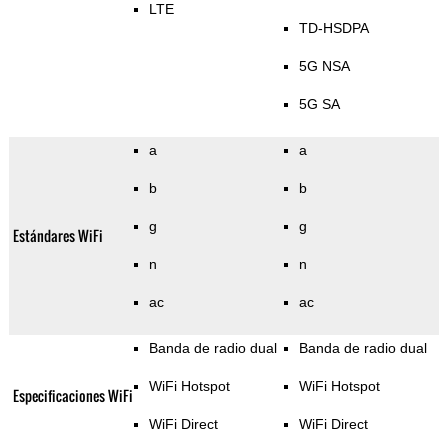
LTE
TD-HSDPA
5G NSA
5G SA
a
a
b
b
g
g
Estándares WiFi
n
n
ac
ac
Banda de radio dual
Banda de radio dual
WiFi Hotspot
WiFi Hotspot
Especificaciones WiFi
WiFi Direct
WiFi Direct