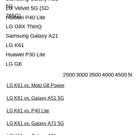
5G
LG Velvet 5G (SD
765G)
Huawei P40 Lite
LG G8X ThinQ
Samsung Galaxy A21
LG K61
Huawei P30 Lite
LG G6
2500
3000
3500
4000
4500
50
LG K61 vs. Moto G8 Power
LG K61 vs. Galaxy A51 5G
LG K61 vs. P40 Lite
LG K61 vs. Galaxy A71 5G