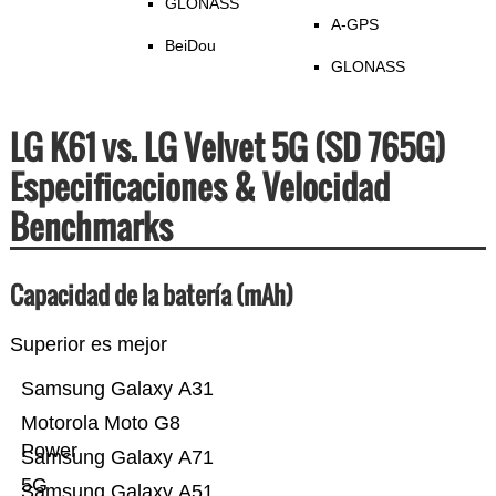
GLONASS
A-GPS
BeiDou
GLONASS
LG K61 vs. LG Velvet 5G (SD 765G)
Especificaciones & Velocidad
Benchmarks
Capacidad de la batería (mAh)
Superior es mejor
Samsung Galaxy A31
Motorola Moto G8
Power
Samsung Galaxy A71
5G
Samsung Galaxy A51