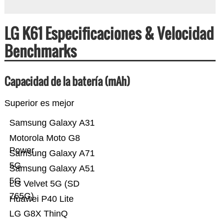
LG K61 Especificaciones & Velocidad
Benchmarks
Capacidad de la batería (mAh)
Superior es mejor
Samsung Galaxy A31
Motorola Moto G8
Power
Samsung Galaxy A71
5G
Samsung Galaxy A51
5G
LG Velvet 5G (SD
765G)
Huawei P40 Lite
LG G8X ThinQ