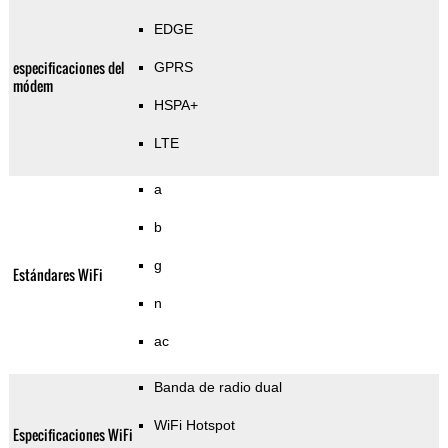
EDGE
especificaciones del
GPRS
módem
HSPA+
LTE
a
b
g
Estándares WiFi
n
ac
Banda de radio dual
WiFi Hotspot
Especificaciones WiFi