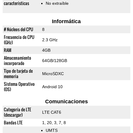
características
No extraíble
Informática
# Núcleos del CPU
8
Frecuencia de CPU
2.3 GHz
(GHz)
RAM
4GB
Almacenamiento
64GB/128GB
incorporado
Tipo de tarjeta de
MicroSDXC
memoria
Sistema Operativo
Android 10
(OS)
Comunicaciones
Categoría de LTE
LTE CAT6
(descargar)
Bandas LTE
1, 20, 3, 7, 8
UMTS