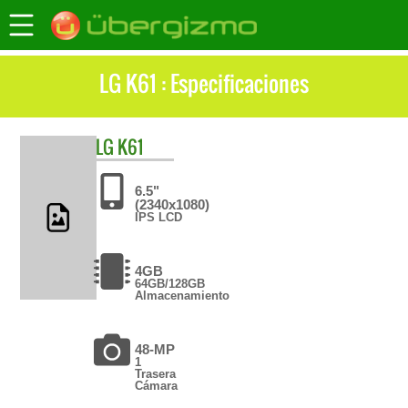
LG K61 : Especificaciones
LG
K61
6.5"
(2340x1080)
IPS LCD
4GB
64GB/128GB
Almacenamiento
48-MP
1
Trasera
Cámara