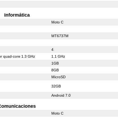
Informática
Moto C
MT6737M
4
or quad-core 1.3 GHz
1.1 GHz
1GB
8GB
MicroSD
32GB
Android 7.0
Comunicaciones
Moto C