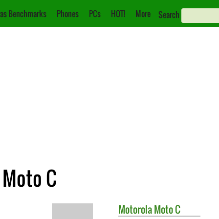
as Benchmarks
Phones
PCs
HOT!
More
Search
 Moto C
Motorola
Moto C