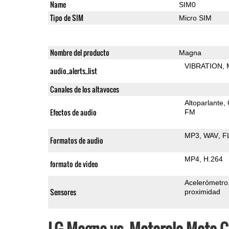
Name
SIM0
Tipo de SIM
Micro SIM
Nombre del producto
Magna
VIBRATION
audio_alerts_list
Canales de los altavoces
Altoparlante
Efectos de audio
FM
MP3
WAV
F
Formatos de audio
MP4
H.264
formato de video
Acelerómetro
Sensores
proximidad
LG Magna vs. Motorola Moto C