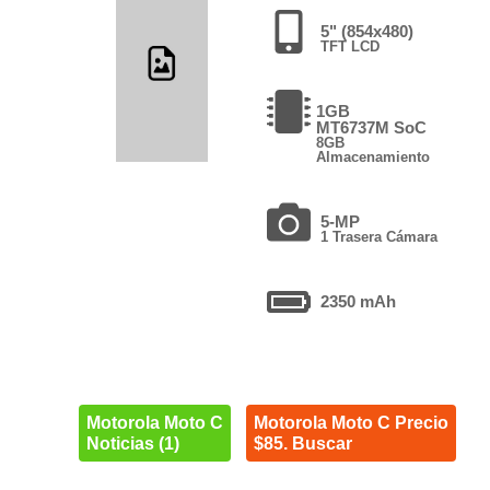
5" (854x480)
TFT LCD
1GB
MT6737M SoC
8GB
Almacenamiento
5-MP
1 Trasera Cámara
2350 mAh
Motorola Moto C
Motorola Moto C Precio
Noticias (1)
$85. Buscar