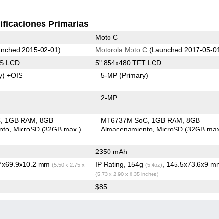
ificaciones Primarias
Moto C
nched 2015-02-01)
Motorola Moto C
(Launched 2017-05-0
PS LCD
5" 854x480 TFT LCD
y)
+OIS
5-MP
(Primary)
2-MP
C
1GB RAM
8GB
MT6737M SoC
1GB RAM
8GB
nto
MicroSD (32GB max.)
Almacenamiento
MicroSD (32GB max
2350 mAh
.7x69.9x10.2 mm
IP Rating
, 154g
, 145.5x73.6x9 m
(5.50 x 2.75 x
(5.4oz)
(5.73 x 2.90 x 0.35 inches)
$85