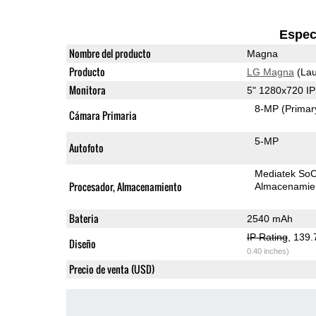
Espec
Nombre del producto
Magna
Producto
LG Magna
(Lau
Monitora
5" 1280x720 I
8-MP
(Primar
Cámara Primaria
5-MP
Autofoto
Mediatek So
Procesador, Almacenamiento
Almacenamie
Bateria
2540 mAh
IP Rating
, 139
Diseño
0.40 inches)
Precio de venta (USD)