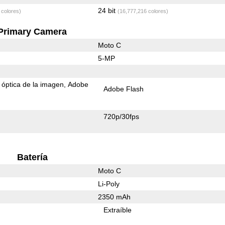
24 bit
 colores)
(16,777,216 colores)
Primary Camera
Moto C
5-MP
n óptica de la imagen
Adobe
Adobe Flash
720p/30fps
Batería
Moto C
Li-Poly
2350 mAh
Extraíble