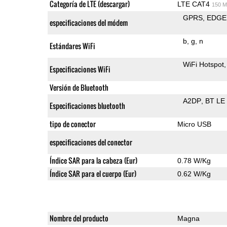
Categoría de LTE (descargar)
LTE CAT4
150 M
GPRS
EDGE
especificaciones del módem
b
g
n
Estándares WiFi
WiFi Hotspot
Especificaciones WiFi
Versión de Bluetooth
A2DP
BT LE
Especificaciones bluetooth
tipo de conector
Micro USB
especificaciones del conector
Índice SAR para la cabeza (Eur)
0.78 W/Kg
Índice SAR para el cuerpo (Eur)
0.62 W/Kg
Nombre del producto
Magna