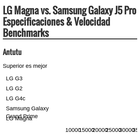
LG Magna vs. Samsung Galaxy J5 Pro
Especificaciones & Velocidad
Benchmarks
Antutu
Superior es mejor
LG G3
LG G2
LG G4c
Samsung Galaxy
Grand Prime
LG Magna
10000
15000
20000
25000
30000
35