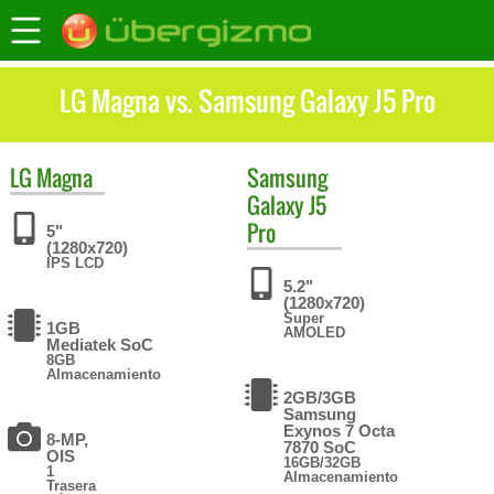
LG Magna vs. Samsung Galaxy J5 Pro
LG
Magna
Samsung
Galaxy J5
Pro
5"
(1280x720)
IPS LCD
5.2"
(1280x720)
Super
1GB
AMOLED
Mediatek SoC
8GB
Almacenamiento
2GB/3GB
Samsung
Exynos 7 Octa
8-MP,
7870 SoC
OIS
16GB/32GB
1
Almacenamiento
Trasera