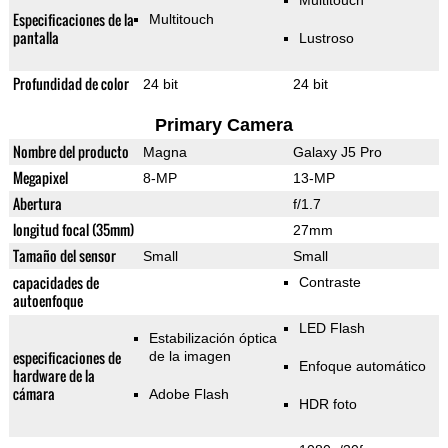
Multitouch
Especificaciones de la
Multitouch
pantalla
Lustroso
Profundidad de color
24 bit
24 bit
Primary Camera
Nombre del producto
Magna
Galaxy J5 Pro
Megapixel
8-MP
13-MP
Abertura
f/1.7
longitud focal (35mm)
27mm
Tamaño del sensor
Small
Small
capacidades de
Contraste
autoenfoque
LED Flash
Estabilización óptica
especificaciones de
de la imagen
Enfoque automático
hardware de la
cámara
Adobe Flash
HDR foto