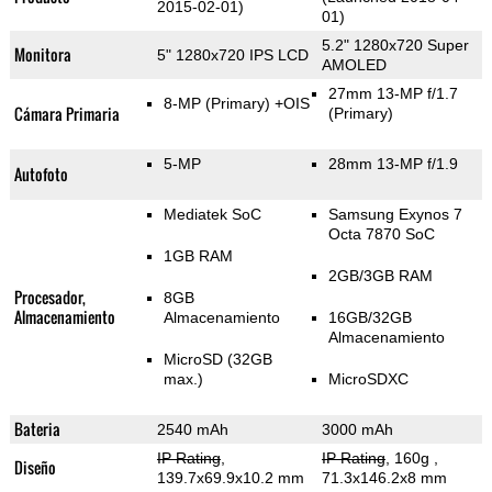
2015-02-01)
01)
5.2" 1280x720 Super
Monitora
5" 1280x720 IPS LCD
AMOLED
27mm 13-MP f/1.7
8-MP
(Primary)
+OIS
Cámara Primaria
(Primary)
5-MP
28mm 13-MP f/1.9
Autofoto
Mediatek SoC
Samsung Exynos 7
Octa 7870 SoC
1GB RAM
2GB/3GB RAM
Procesador,
8GB
Almacenamiento
Almacenamiento
16GB/32GB
Almacenamiento
MicroSD (32GB
max.)
MicroSDXC
Bateria
2540 mAh
3000 mAh
IP Rating
,
IP Rating
, 160g
,
Diseño
139.7x69.9x10.2 mm
71.3x146.2x8 mm