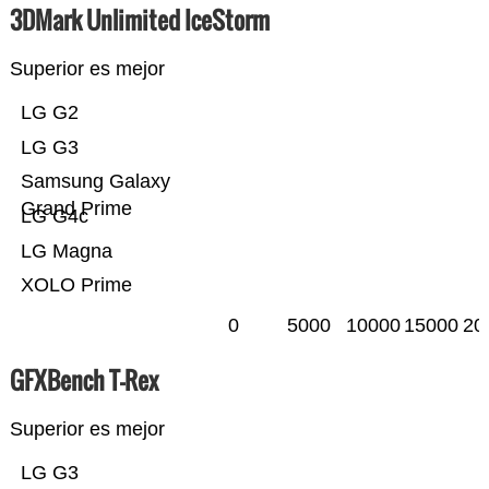
3DMark Unlimited IceStorm
Superior es mejor
LG G2
LG G3
Samsung Galaxy
Grand Prime
LG G4c
LG Magna
XOLO Prime
0
5000
10000
15000
20
GFXBench T-Rex
Superior es mejor
LG G3