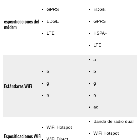
GPRS
EDGE
especificaciones del
EDGE
GPRS
módem
LTE
HSPA+
LTE
a
b
b
g
g
Estándares WiFi
n
n
ac
Banda de radio dual
WiFi Hotspot
WiFi Hotspot
Especificaciones WiFi
WiFi Direct