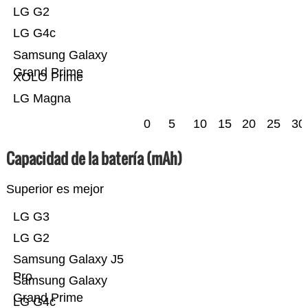
LG G2
LG G4c
Samsung Galaxy
Grand Prime
XOLO Prime
LG Magna
0
5
10
15
20
25
30
Capacidad de la batería (mAh)
Superior es mejor
LG G3
LG G2
Samsung Galaxy J5
Pro
Samsung Galaxy
Grand Prime
LG G4c