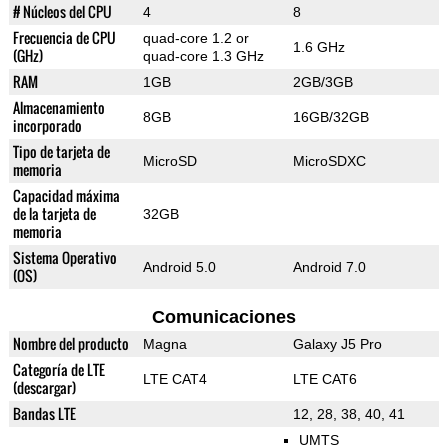
# Núcleos del CPU
4
8
Frecuencia de CPU
quad-core 1.2 or
1.6 GHz
(GHz)
quad-core 1.3 GHz
RAM
1GB
2GB/3GB
Almacenamiento
8GB
16GB/32GB
incorporado
Tipo de tarjeta de
MicroSD
MicroSDXC
memoria
Capacidad máxima
de la tarjeta de
32GB
memoria
Sistema Operativo
Android 5.0
Android 7.0
(OS)
Comunicaciones
Nombre del producto
Magna
Galaxy J5 Pro
Categoría de LTE
LTE CAT4
LTE CAT6
(descargar)
Bandas LTE
12, 28, 38, 40, 41
UMTS