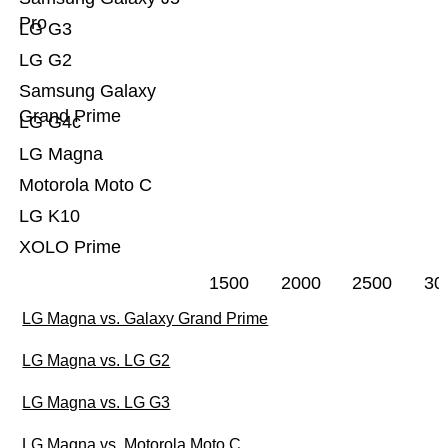
Pro
LG G3
LG G2
Samsung Galaxy
Grand Prime
LG G4c
LG Magna
Motorola Moto C
LG K10
XOLO Prime
1500
2000
2500
30
LG Magna vs. Galaxy Grand Prime
LG Magna vs. LG G2
LG Magna vs. LG G3
LG Magna vs. Motorola Moto C