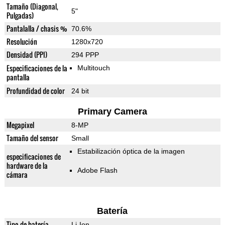
Tamaño (Diagonal,
5"
Pulgadas)
Pantalalla / chasis %
70.6%
Resolución
1280x720
Densidad (PPI)
294 PPP
Especificaciones de la
Multitouch
pantalla
Profundidad de color
24 bit
Primary Camera
Megapixel
8-MP
Tamaño del sensor
Small
Estabilización óptica de la imagen
especificaciones de
hardware de la
Adobe Flash
cámara
Batería
Tipo de batería
Li-Ion