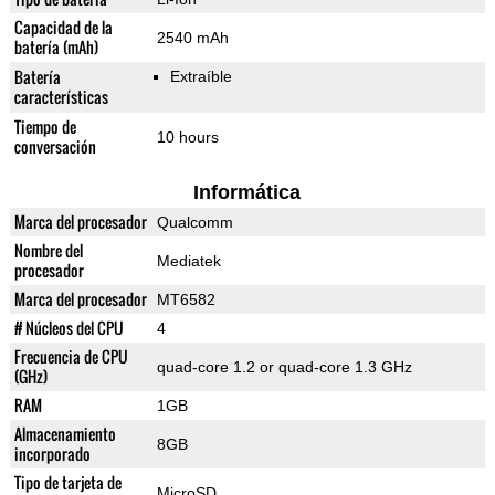
Capacidad de la
2540 mAh
batería (mAh)
Batería
Extraíble
características
Tiempo de
10 hours
conversación
Informática
Marca del procesador
Qualcomm
Nombre del
Mediatek
procesador
Marca del procesador
MT6582
# Núcleos del CPU
4
Frecuencia de CPU
quad-core 1.2 or quad-core 1.3 GHz
(GHz)
RAM
1GB
Almacenamiento
8GB
incorporado
Tipo de tarjeta de
MicroSD