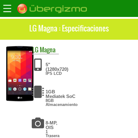
LG Magna : Especificaciones
LG
Magna
5"
(1280x720)
IPS LCD
1GB
Mediatek SoC
8GB
Almacenamiento
8-MP,
OIS
1
Trasera