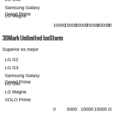
Samsung Galaxy
Grand Prime
LG Magna
10000
15000
20000
25000
30000
35
3DMark Unlimited IceStorm
Superior es mejor
LG G2
LG G3
Samsung Galaxy
Grand Prime
LG G4c
LG Magna
XOLO Prime
0
5000
10000
15000
20