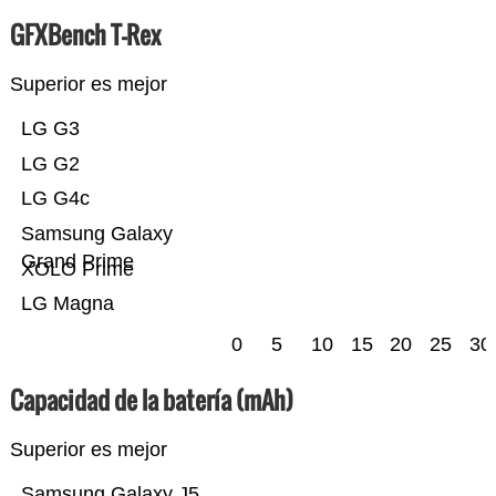
GFXBench T-Rex
Superior es mejor
LG G3
LG G2
LG G4c
Samsung Galaxy
Grand Prime
XOLO Prime
LG Magna
0
5
10
15
20
25
30
Capacidad de la batería (mAh)
Superior es mejor
Samsung Galaxy J5