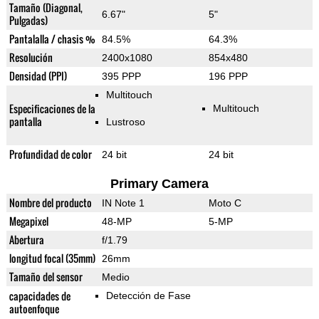
Tamaño (Diagonal,
6.67"
5"
Pulgadas)
Pantalalla / chasis %
84.5%
64.3%
Resolución
2400x1080
854x480
Densidad (PPI)
395 PPP
196 PPP
Multitouch
Especificaciones de la
Multitouch
pantalla
Lustroso
Profundidad de color
24 bit
24 bit
Primary Camera
Nombre del producto
IN Note 1
Moto C
Megapixel
48-MP
5-MP
Abertura
f/1.79
longitud focal (35mm)
26mm
Tamaño del sensor
Medio
capacidades de
Detección de Fase
autoenfoque