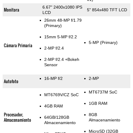
6.67" 2400x1080 IPS
Monitora
5" 854x480 TFT LCD
LCD
26mm 48-MP f/1.79
(Primary)
15mm 5-MP f/2.2
5-MP
(Primary)
Cámara Primaria
2-MP f/2.4
2-MP f/2.4
+Bokeh
Sensor
16-MP f/2
2-MP
Autofoto
MT6737M SoC
MT6769V/CZ SoC
1GB RAM
4GB RAM
Procesador,
8GB
64GB/128GB
Almacenamiento
Almacenamiento
Almacenamiento
MicroSD (32GB