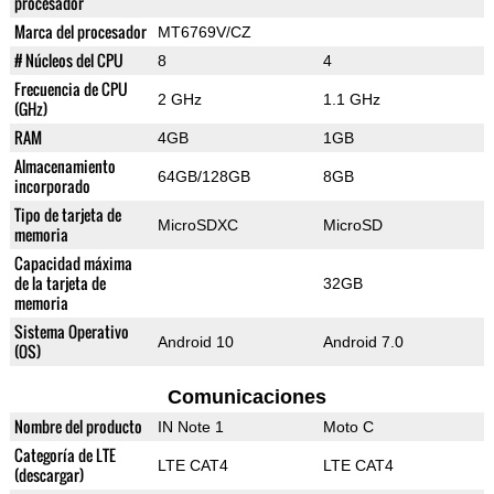
procesador
Marca del procesador
MT6769V/CZ
# Núcleos del CPU
8
4
Frecuencia de CPU
2 GHz
1.1 GHz
(GHz)
RAM
4GB
1GB
Almacenamiento
64GB/128GB
8GB
incorporado
Tipo de tarjeta de
MicroSDXC
MicroSD
memoria
Capacidad máxima
de la tarjeta de
32GB
memoria
Sistema Operativo
Android 10
Android 7.0
(OS)
Comunicaciones
Nombre del producto
IN Note 1
Moto C
Categoría de LTE
LTE CAT4
LTE CAT4
(descargar)