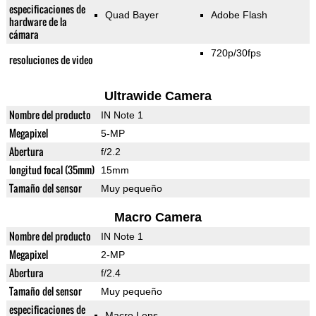
especificaciones de
Quad Bayer
Adobe Flash
hardware de la
cámara
720p/30fps
resoluciones de video
Ultrawide Camera
Nombre del producto
IN Note 1
Megapixel
5-MP
Abertura
f/2.2
longitud focal (35mm)
15mm
Tamaño del sensor
Muy pequeño
Macro Camera
Nombre del producto
IN Note 1
Megapixel
2-MP
Abertura
f/2.4
Tamaño del sensor
Muy pequeño
especificaciones de
Macro Lens