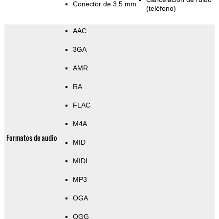
Conector de 3,5 mm
(teléfono)
AAC
3GA
AMR
RA
FLAC
M4A
Formatos de audio
MID
MIDI
MP3
OGA
OGG