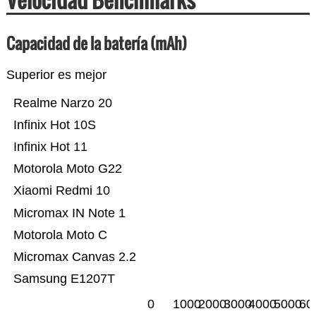
Capacidad de la batería (mAh)
Superior es mejor
Realme Narzo 20
Infinix Hot 10S
Infinix Hot 11
Motorola Moto G22
Xiaomi Redmi 10
Micromax IN Note 1
Motorola Moto C
Micromax Canvas 2.2
Samsung E1207T
0
1000
2000
3000
4000
5000
60