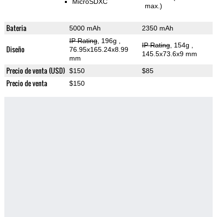
MicroSDXC
max.)
Bateria
5000 mAh
2350 mAh
IP Rating
, 196g
,
IP Rating
, 154g
,
Diseño
76.95x165.24x8.99
145.5x73.6x9 mm
mm
Precio de venta (USD)
$150
$85
Precio de venta
$150