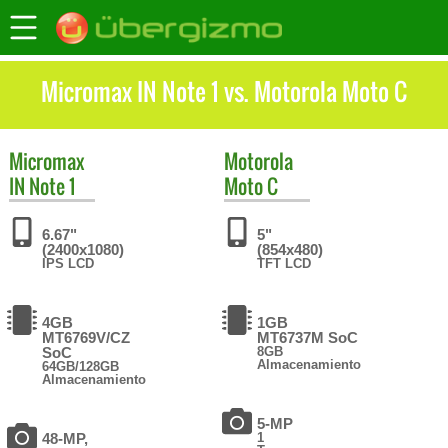
Micromax IN Note 1 vs. Motorola Moto C
Micromax
Motorola
IN Note 1
Moto C
6.67"
5"
(2400x1080)
(854x480)
IPS LCD
TFT LCD
4GB
1GB
MT6769V/CZ
MT6737M SoC
SoC
8GB
Almacenamiento
64GB/128GB
Almacenamiento
5-MP
48-MP,
1