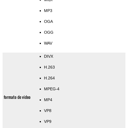
MP3
OGA
OGG
WAV
DIVX
H.263
H.264
MPEG-4
formato de video
MP4
VP8
VP9