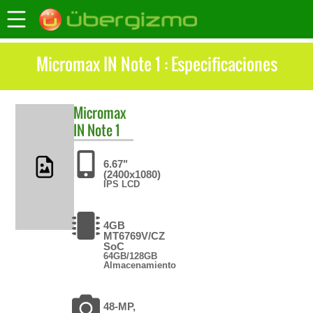
Micromax IN Note 1 : Especificaciones
Micromax
IN Note 1
6.67"
(2400x1080)
IPS LCD
4GB
MT6769V/CZ
SoC
64GB/128GB
Almacenamiento
48-MP,