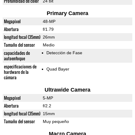
Profundidad de color
24 bit
Primary Camera
Megapixel
48-MP
Abertura
f/1.79
longitud focal (35mm)
26mm
Tamaño del sensor
Medio
capacidades de
Detección de Fase
autoenfoque
especificaciones de
Quad Bayer
hardware de la
cámara
Ultrawide Camera
Megapixel
5-MP
Abertura
f/2.2
longitud focal (35mm)
15mm
Tamaño del sensor
Muy pequeño
Macro Camera