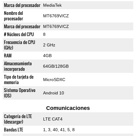
Marca del procesador
MediaTek
Nombre del
MT6769V/CZ
procesador
Marca del procesador
MT6769V/CZ
# Núcleos del CPU
8
Frecuencia de CPU
2 GHz
(GHz)
RAM
4GB
Almacenamiento
64GB/128GB
incorporado
Tipo de tarjeta de
MicroSDXC
memoria
Sistema Operativo
Android 10
(OS)
Comunicaciones
Categoría de LTE
LTE CAT4
(descargar)
Bandas LTE
1, 3, 40, 41, 5, 8