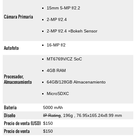
15mm 5-MP f/2.2
Cámara Primaria
2-MP f/2.4
2-MP f/2.4
+Bokeh Sensor
16-MP f/2
Autofoto
MT6769V/CZ SoC
4GB RAM
Procesador,
Almacenamiento
64GB/128GB Almacenamiento
MicroSDXC
Bateria
5000 mAh
Diseño
IP Rating
, 196g
, 76.95x165.24x8.99 mm
Precio de venta (USD)
$150
Precio de venta
$150