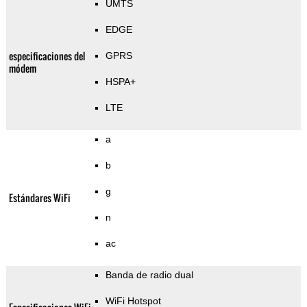
UMTS
EDGE
especificaciones del
GPRS
módem
HSPA+
LTE
a
b
g
Estándares WiFi
n
ac
Banda de radio dual
WiFi Hotspot