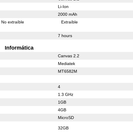
Li-Ion
2000 mAh
No extraíble
Extraíble
7 hours
Informática
Canvas 2.2
Mediatek
MT6582M
4
1.3 GHz
1GB
4GB
MicroSD
32GB