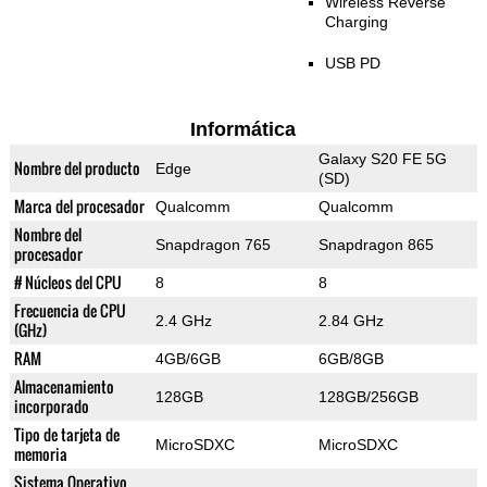
Wireless Reverse
Charging
USB PD
Informática
Galaxy S20 FE 5G
Nombre del producto
Edge
(SD)
Marca del procesador
Qualcomm
Qualcomm
Nombre del
Snapdragon 765
Snapdragon 865
procesador
# Núcleos del CPU
8
8
Frecuencia de CPU
2.4 GHz
2.84 GHz
(GHz)
RAM
4GB/6GB
6GB/8GB
Almacenamiento
128GB
128GB/256GB
incorporado
Tipo de tarjeta de
MicroSDXC
MicroSDXC
memoria
Sistema Operativo