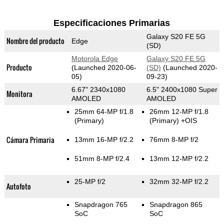
Especificaciones Primarias
Galaxy S20 FE 5G
Nombre del producto
Edge
(SD)
Motorola Edge
Galaxy S20 FE 5G
Producto
(Launched 2020-06-
(SD)
(Launched 2020-
05)
09-23)
6.67" 2340x1080
6.5" 2400x1080 Super
Monitora
AMOLED
AMOLED
25mm 64-MP f/1.8
26mm 12-MP f/1.8
(Primary)
(Primary)
+OIS
Cámara Primaria
13mm 16-MP f/2.2
76mm 8-MP f/2
51mm 8-MP f/2.4
13mm 12-MP f/2.2
25-MP f/2
32mm 32-MP f/2.2
Autofoto
Snapdragon 765
Snapdragon 865
SoC
SoC