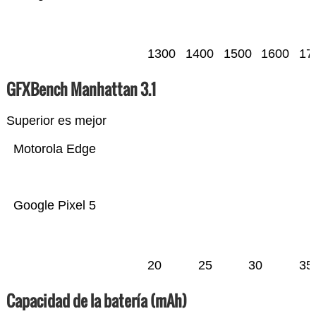
1300
1400
1500
1600
17
GFXBench Manhattan 3.1
Superior es mejor
Motorola Edge
Google Pixel 5
20
25
30
35
Capacidad de la batería (mAh)