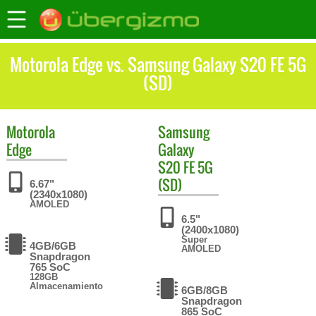
Motorola Edge vs. Samsung Galaxy S20 FE 5G
(SD)
Motorola
Samsung
Edge
Galaxy
S20 FE 5G
(SD)
6.67"
(2340x1080)
AMOLED
6.5"
(2400x1080)
Super
4GB/6GB
AMOLED
Snapdragon
765 SoC
128GB
Almacenamiento
6GB/8GB
Snapdragon
865 SoC