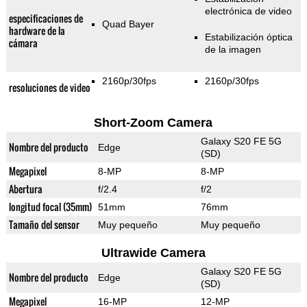
electrónica de video
especificaciones de
Quad Bayer
hardware de la
Estabilización óptica
cámara
de la imagen
2160p/30fps
2160p/30fps
resoluciones de video
Short-Zoom Camera
Galaxy S20 FE 5G
Nombre del producto
Edge
(SD)
Megapixel
8-MP
8-MP
Abertura
f/2.4
f/2
longitud focal (35mm)
51mm
76mm
Tamaño del sensor
Muy pequeño
Muy pequeño
Ultrawide Camera
Galaxy S20 FE 5G
Nombre del producto
Edge
(SD)
Megapixel
16-MP
12-MP