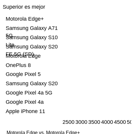
Superior es mejor
Motorola Edge+
Samsung Galaxy A71
5G
Samsung Galaxy S10
Lite
Samsung Galaxy S20
FE 5G (SD)
Motorola Edge
OnePlus 8
Google Pixel 5
Samsung Galaxy S20
Google Pixel 4a 5G
Google Pixel 4a
Apple iPhone 11
2500
3000
3500
4000
4500
50
Motorola Edge vs. Motorola Edge+