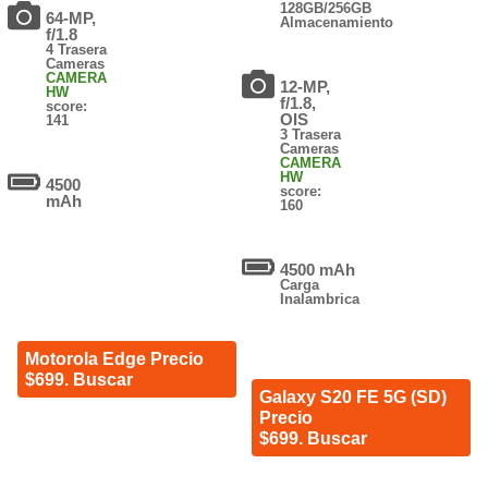
128GB/256GB
64-MP,
Almacenamiento
f/1.8
4 Trasera
Cameras
CAMERA
12-MP,
HW
f/1.8,
score:
OIS
141
3 Trasera
Cameras
CAMERA
HW
4500
score:
mAh
160
4500 mAh
Carga
Inalambrica
Motorola Edge Precio
$699. Buscar
Galaxy S20 FE 5G (SD)
Precio
$699. Buscar