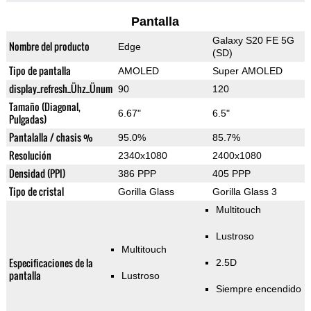
Pantalla
Galaxy S20 FE 5G
Nombre del producto
Edge
(SD)
Tipo de pantalla
AMOLED
Super AMOLED
display_refresh_Ühz_Ünum
90
120
Tamaño (Diagonal,
6.67"
6.5"
Pulgadas)
Pantalalla / chasis %
95.0%
85.7%
Resolución
2340x1080
2400x1080
Densidad (PPI)
386 PPP
405 PPP
Tipo de cristal
Gorilla Glass
Gorilla Glass 3
Multitouch
Lustroso
Multitouch
Especificaciones de la
2.5D
pantalla
Lustroso
Siempre encendido