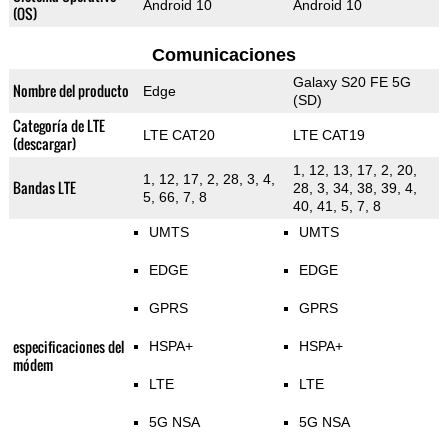
Android 10
Android 10
(OS)
Comunicaciones
Galaxy S20 FE 5G
Nombre del producto
Edge
(SD)
Categoría de LTE
LTE CAT20
LTE CAT19
(descargar)
1, 12, 13, 17, 2, 20,
1, 12, 17, 2, 28, 3, 4,
Bandas LTE
28, 3, 34, 38, 39, 4,
5, 66, 7, 8
40, 41, 5, 7, 8
UMTS
UMTS
EDGE
EDGE
GPRS
GPRS
especificaciones del
HSPA+
HSPA+
módem
LTE
LTE
5G NSA
5G NSA