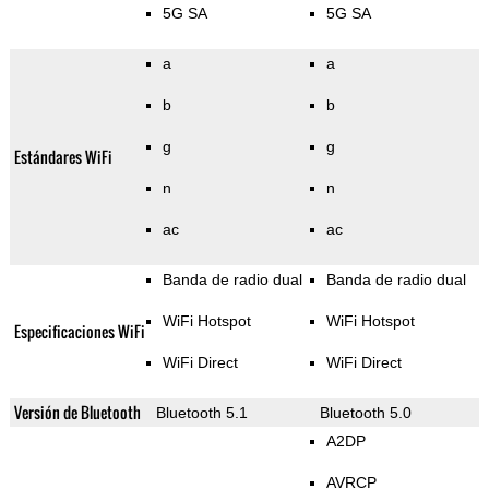
5G SA
5G SA
a
a
b
b
g
g
Estándares WiFi
n
n
ac
ac
Banda de radio dual
Banda de radio dual
WiFi Hotspot
WiFi Hotspot
Especificaciones WiFi
WiFi Direct
WiFi Direct
Versión de Bluetooth
Bluetooth 5.1
Bluetooth 5.0
A2DP
AVRCP