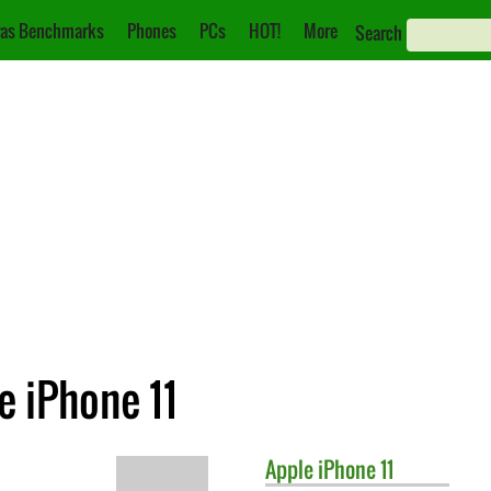
as Benchmarks
Phones
PCs
HOT!
More
Search
e iPhone 11
Apple
iPhone 11