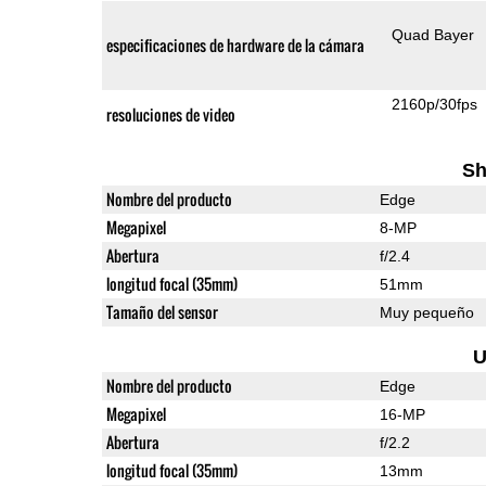
Quad Bayer
especificaciones de hardware de la cámara
2160p/30fps
resoluciones de video
Sh
Nombre del producto
Edge
Megapixel
8-MP
Abertura
f/2.4
longitud focal (35mm)
51mm
Tamaño del sensor
Muy pequeño
U
Nombre del producto
Edge
Megapixel
16-MP
Abertura
f/2.2
longitud focal (35mm)
13mm