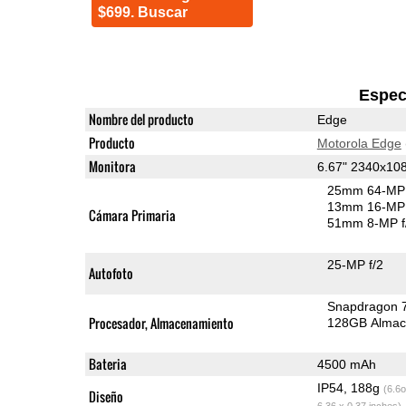
$699. Buscar
Espec
Nombre del producto
Edge
Producto
Motorola Edge
Monitora
6.67" 2340x1
25mm 64-MP 
13mm 16-MP 
Cámara Primaria
51mm 8-MP f
25-MP f/2
Autofoto
Snapdragon 
Procesador, Almacenamiento
128GB Almac
Bateria
4500 mAh
IP54, 188g
(6.6o
Diseño
6.36 x 0.37 inches)