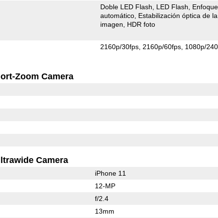
Doble LED Flash
LED Flash
Enfoqu
automático
Estabilización óptica de la
imagen
HDR foto
2160p/30fps
2160p/60fps
1080p/240
ort-Zoom Camera
ltrawide Camera
iPhone 11
12-MP
f/2.4
13mm