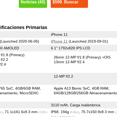
Noticias (40)
$599. Buscar
ificaciones Primarias
iPhone 11
(Launched 2020-06-05)
iPhone 11
(Launched 2019-09-01)
080 AMOLED
6.1" 1792x828 IPS LCD
f/1.8
(Primary)
26mm 12-MP f/1.8
(Primary)
+OIS
f/2.2
13mm 12-MP f/2.4
/2.4
12-MP f/2.2
765 SoC
4GB/6GB RAM
Apple A13 Bionic SoC
4GB RAM
enamiento
MicroSDXC
64GB/128GB/256GB Almacenamient
3110 mAh, Carga inalámbrica
, 71.1x161.6x9.3 mm
IP68, 194g
, 75.7x150.9x8.3 mm
z)
(2.80 x
(6.8oz)
(
5.94 x 0.33 inches)