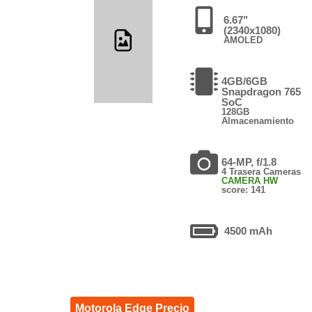
6.67"
(2340x1080)
AMOLED
4GB/6GB
Snapdragon 765
SoC
128GB
Almacenamiento
64-MP, f/1.8
4 Trasera Cameras
CAMERA HW
score: 141
4500 mAh
Motorola Edge Precio