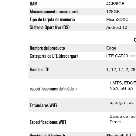
RAM
4GB/6GB
Almacenamiento incorporado
128GB
Tipo de tarjeta de memoria
MicroSDXC
Sistema Operativo (OS)
Android 10
Nombre del producto
Edge
Categoría de LTE (descargar)
LTE CAT20
2.0
Bandas LTE
1, 12, 17, 2, 28,
UMTS
EDG
especificaciones del módem
NSA
5G SA
a
b
g
n
ac
Estándares WiFi
Banda de rad
Especificaciones WiFi
Direct
Versión de Bluetooth
Bluetooth 5.1