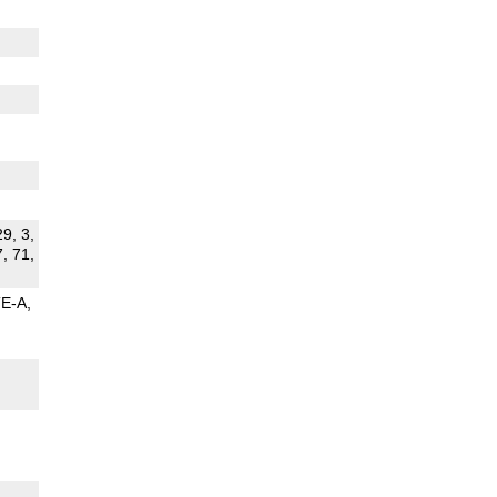
29, 3,
7, 71,
TE-A