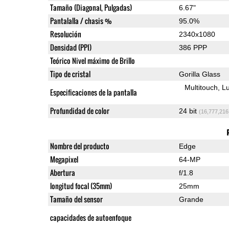
Tamaño (Diagonal, Pulgadas)
6.67"
Pantalalla / chasis %
95.0%
Resolución
2340x1080
Densidad (PPI)
386 PPP
Teórico Nivel máximo de Brillo
Tipo de cristal
Gorilla Glass
Multitouch
Lu
Especificaciones de la pantalla
Profundidad de color
24 bit
(16,777,216
Nombre del producto
Edge
Megapixel
64-MP
Abertura
f/1.8
longitud focal (35mm)
25mm
Tamaño del sensor
Grande
capacidades de autoenfoque