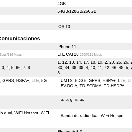
4GB
64GB/128GB/256GB
iOS 13
Comunicaciones
iPhone 11
LTE CAT18
 Gbps/316 Mbps
1200/211 Mbps
1, 12, 13, 14, 17, 18, 19, 2, 20, 25, 26, 
 3, 4, 5, 66, 7, 8
30, 34, 38, 39, 4, 40, 41, 42, 46, 48, 5, 
8
E
GPRS
HSPA+
LTE
5G
UMTS
EDGE
GPRS
HSPA+
LTE
L
EV-DO A
TD-SCDMA
TD-HSDPA
a
b
g
n
ac
io dual
WiFi Hotspot
WiFi
Banda de radio dual
WiFi Hotspot
Bluetooth 5.0