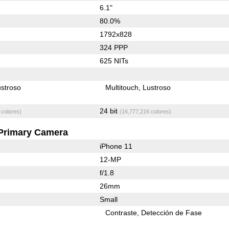
6.1"
80.0%
1792x828
324 PPP
625 NITs
stroso
Multitouch
Lustroso
24 bit
 colores)
(16,777,216 colores)
Primary Camera
iPhone 11
12-MP
f/1.8
26mm
Small
Contraste
Detección de Fase