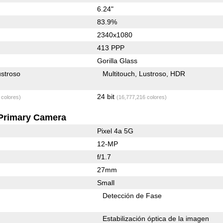
6.24"
83.9%
2340x1080
413 PPP
Gorilla Glass
stroso
Multitouch
Lustroso
HDR
24 bit
 colores)
(16,777,216 colores)
Primary Camera
Pixel 4a 5G
12-MP
f/1.7
27mm
Small
Detección de Fase
Estabilización óptica de la imagen