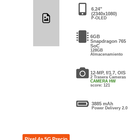
6.24"
(2340x1080)
P-OLED
6GB
Snapdragon 765
SoC
128GB
Almacenamiento
12-MP, f/1.7, OIS
2 Trasera Cameras
CAMERA HW
score: 121
3885 mAh
Power Delivery 2.0
Pixel 4a 5G Precio