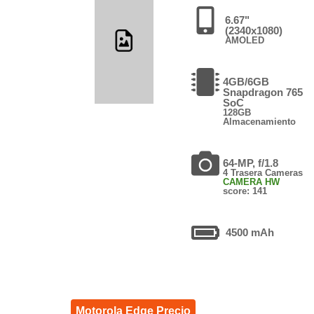
6.67"
(2340x1080)
AMOLED
4GB/6GB
Snapdragon 765
SoC
128GB
Almacenamiento
64-MP, f/1.8
4 Trasera Cameras
CAMERA HW
score: 141
4500 mAh
Motorola Edge Precio