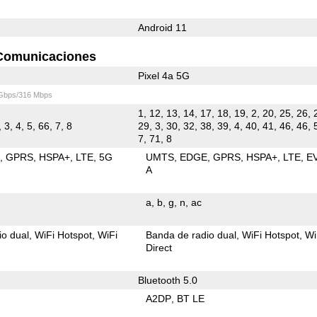
Android 11
Comunicaciones
Pixel 4a 5G
 Gbps/316 Mbps
1, 12, 13, 14, 17, 18, 19, 2, 20, 25, 26, 
 3, 4, 5, 66, 7, 8
29, 3, 30, 32, 38, 39, 4, 40, 41, 46, 46, 
7, 71, 8
E
GPRS
HSPA+
LTE
5G
UMTS
EDGE
GPRS
HSPA+
LTE
E
A
a
b
g
n
ac
io dual
WiFi Hotspot
WiFi
Banda de radio dual
WiFi Hotspot
Wi
Direct
Bluetooth 5.0
A2DP
BT LE