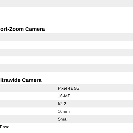
ort-Zoom Camera
ltrawide Camera
Pixel 4a 5G
16-MP
f/2.2
16mm
Small
 Fase