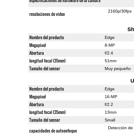
especificaciones de hardware de la cámara
2160p/30fps
resoluciones de video
Sh
Nombre del producto
Edge
Megapixel
8-MP
Abertura
f/2.4
longitud focal (35mm)
51mm
Tamaño del sensor
Muy pequeño
U
Nombre del producto
Edge
Megapixel
16-MP
Abertura
f/2.2
longitud focal (35mm)
13mm
Tamaño del sensor
Small
Detección de
capacidades de autoenfoque