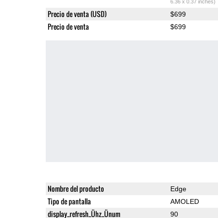
6.36 x 0.37 inches)
Precio de venta (USD)
$699
Precio de venta
$699
Nombre del producto
Edge
Tipo de pantalla
AMOLED
display_refresh_Ühz_Ünum
90