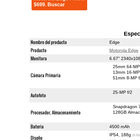
$699. Buscar
Espec
Nombre del producto
Edge
Producto
Motorola Edge
Monitora
6.67" 2340x1
25mm 64-MP 
13mm 16-MP 
Cámara Primaria
51mm 8-MP f
25-MP f/2
Autofoto
Snapdragon 
Procesador, Almacenamiento
128GB Almac
Bateria
4500 mAh
IP54, 188g
(6.6o
Diseño