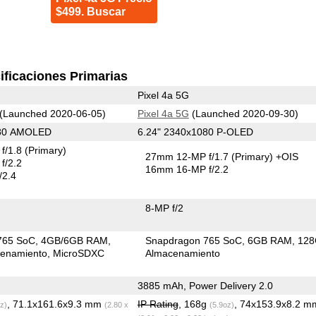
$499. Buscar
ificaciones Primarias
Pixel 4a 5G
(Launched 2020-06-05)
Pixel 4a 5G
(Launched 2020-09-30)
080 AMOLED
6.24" 2340x1080 P-OLED
f/1.8
(Primary)
27mm 12-MP f/1.7
(Primary)
+OIS
f/2.2
16mm 16-MP f/2.2
/2.4
8-MP f/2
765 SoC
4GB/6GB RAM
Snapdragon 765 SoC
6GB RAM
12
enamiento
MicroSDXC
Almacenamiento
3885 mAh, Power Delivery 2.0
, 71.1x161.6x9.3 mm
IP Rating
, 168g
, 74x153.9x8.2 m
z)
(2.80 x
(5.9oz)