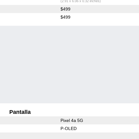
(2.91 x 6.06 x 0.32 inches)
$499
$499
Pantalla
Pixel 4a 5G
P-OLED