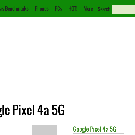
as Benchmarks
Phones
PCs
HOT!
More
Search
le Pixel 4a 5G
Google
Pixel 4a 5G