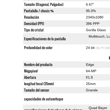
Tamaño (Diagonal, Pulgadas)
6.67"
Pantalalla / chasis %
95.0%
Resolución
2340x1080
Densidad (PPI)
386 PPP
Tipo de cristal
Gorilla Glass
Multitouch
Lu
Especificaciones de la pantalla
Profundidad de color
24 bit
(16,777,216
Nombre del producto
Edge
Megapixel
64-MP
Abertura
f/1.8
longitud focal (35mm)
25mm
Tamaño del sensor
Grande
capacidades de autoenfoque
Quad Bayer