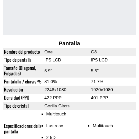
Pantalla
Nombre del producto
One
G8
Tipo de pantalla
IPS LCD
IPS LCD
Tamaño (Diagonal,
5.9"
5.5"
Pulgadas)
Pantalalla / chasis %
81.0%
71.7%
Resolución
2246x1080
1920x1080
Densidad (PPI)
422 PPP
401 PPP
Tipo de cristal
Gorilla Glass
Multitouch
Especificaciones de la
Lustroso
Multitouch
pantalla
2.5D