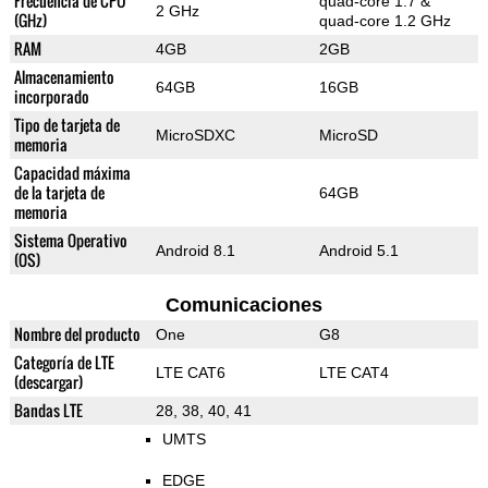
Frecuencia de CPU
quad-core 1.7 &
2 GHz
(GHz)
quad-core 1.2 GHz
RAM
4GB
2GB
Almacenamiento
64GB
16GB
incorporado
Tipo de tarjeta de
MicroSDXC
MicroSD
memoria
Capacidad máxima
de la tarjeta de
64GB
memoria
Sistema Operativo
Android 8.1
Android 5.1
(OS)
Comunicaciones
Nombre del producto
One
G8
Categoría de LTE
LTE CAT6
LTE CAT4
(descargar)
Bandas LTE
28, 38, 40, 41
UMTS
EDGE