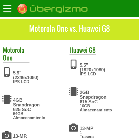
Motorola One vs. Huawei G8
Motorola
Huawei
G8
One
5.5"
(1920x1080)
5.9"
IPS LCD
(2246x1080)
IPS LCD
2GB
Snapdragon
4GB
615 SoC
Snapdragon
16GB
625 SoC
Almacenamiento
64GB
Almacenamiento
13-MP
1
13-MP,
Trasera