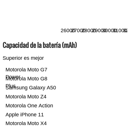
26000
27000
28000
29000
30000
31000
32
Capacidad de la batería (mAh)
Superior es mejor
Motorola Moto G7
Power
Motorola Moto G8
Plus
Samsung Galaxy A50
Motorola Moto Z4
Motorola One Action
Apple iPhone 11
Motorola Moto X4