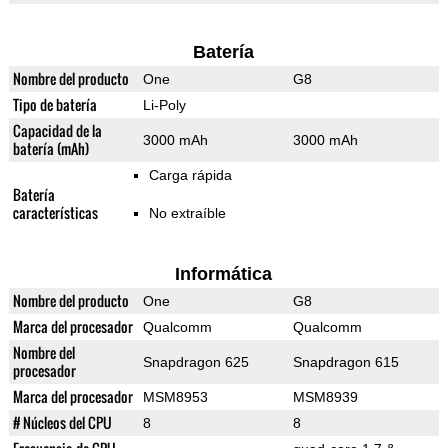
Batería
Nombre del producto
One
G8
Tipo de batería
Li-Poly
Capacidad de la
3000 mAh
3000 mAh
batería (mAh)
Carga rápida
Batería
características
No extraíble
Informática
Nombre del producto
One
G8
Marca del procesador
Qualcomm
Qualcomm
Nombre del
Snapdragon 625
Snapdragon 615
procesador
Marca del procesador
MSM8953
MSM8939
# Núcleos del CPU
8
8