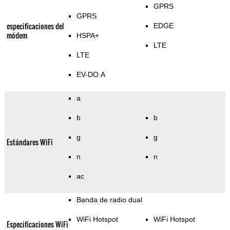
GPRS
GPRS
especificaciones del
EDGE
módem
HSPA+
LTE
LTE
EV-DO A
a
b
b
g
g
Estándares WiFi
n
n
ac
Banda de radio dual
WiFi Hotspot
WiFi Hotspot
Especificaciones WiFi