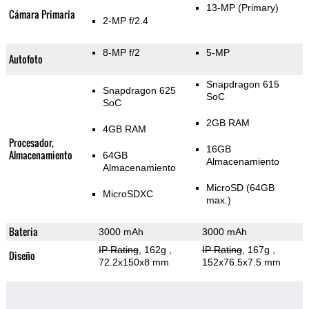
13-MP
(Primary)
Cámara Primaria
2-MP f/2.4
8-MP f/2
5-MP
Autofoto
Snapdragon 615
Snapdragon 625
SoC
SoC
2GB RAM
4GB RAM
Procesador,
16GB
Almacenamiento
64GB
Almacenamiento
Almacenamiento
MicroSD (64GB
MicroSDXC
max.)
Bateria
3000 mAh
3000 mAh
IP Rating
, 162g
,
IP Rating
, 167g
,
Diseño
72.2x150x8 mm
152x76.5x7.5 mm