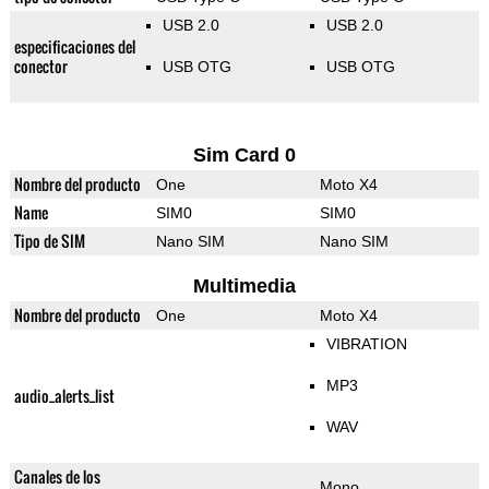
USB 2.0
USB 2.0
especificaciones del
conector
USB OTG
USB OTG
Sim Card 0
Nombre del producto
One
Moto X4
Name
SIM0
SIM0
Tipo de SIM
Nano SIM
Nano SIM
Multimedia
Nombre del producto
One
Moto X4
VIBRATION
MP3
audio_alerts_list
WAV
Canales de los
Mono