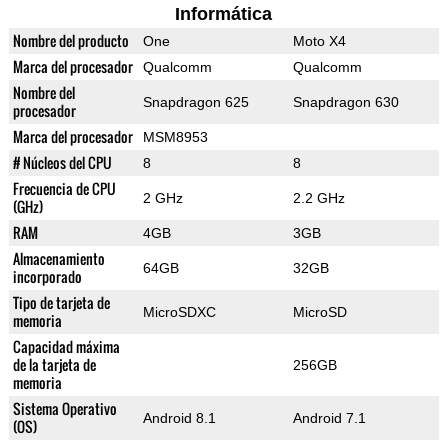
Informática
Nombre del producto
One
Moto X4
Marca del procesador
Qualcomm
Qualcomm
Nombre del
Snapdragon 625
Snapdragon 630
procesador
Marca del procesador
MSM8953
# Núcleos del CPU
8
8
Frecuencia de CPU
2 GHz
2.2 GHz
(GHz)
RAM
4GB
3GB
Almacenamiento
64GB
32GB
incorporado
Tipo de tarjeta de
MicroSDXC
MicroSD
memoria
Capacidad máxima
de la tarjeta de
256GB
memoria
Sistema Operativo
Android 8.1
Android 7.1
(OS)