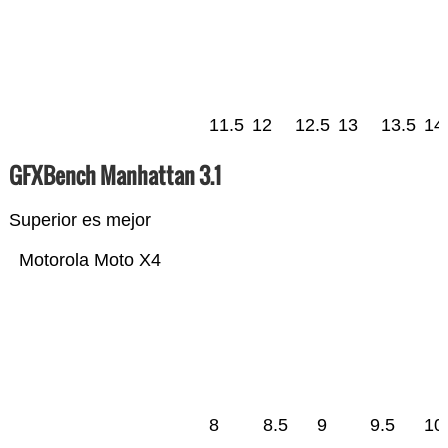
11.5
12
12.5
13
13.5
14
GFXBench Manhattan 3.1
Superior es mejor
Motorola Moto X4
8
8.5
9
9.5
10