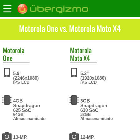
Motorola One vs. Motorola Moto X4
Motorola
Motorola
One
Moto X4
5.9"
5.2"
(2246x1080)
(1920x1080)
IPS LCD
IPS LCD
4GB
3GB
Snapdragon
Snapdragon
625 SoC
630 SoC
64GB
32GB
Almacenamiento
Almacenamiento
13-MP,
12-MP,