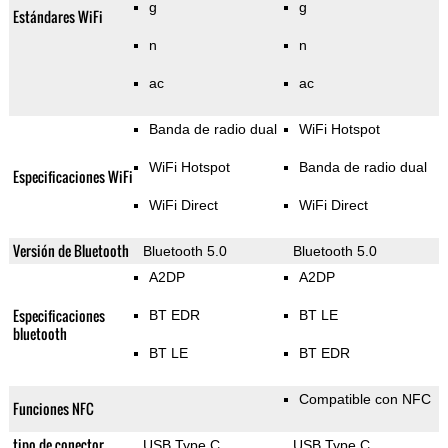
g
g
Estándares WiFi
n
n
ac
ac
Banda de radio dual
WiFi Hotspot
WiFi Hotspot
Banda de radio dual
Especificaciones WiFi
WiFi Direct
WiFi Direct
Versión de Bluetooth
Bluetooth 5.0
Bluetooth 5.0
A2DP
A2DP
Especificaciones
BT EDR
BT LE
bluetooth
BT LE
BT EDR
Compatible con NFC
Funciones NFC
tipo de conector
USB Type C
USB Type C