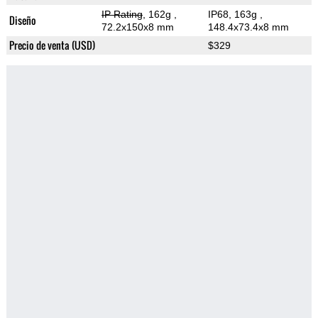
IP Rating
, 162g
,
IP68, 163g
,
Diseño
72.2x150x8 mm
148.4x73.4x8 mm
Precio de venta (USD)
$329