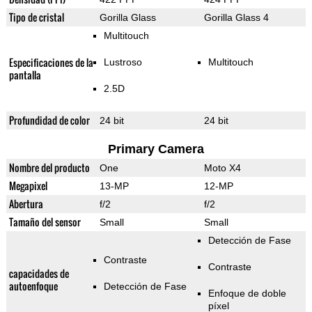
Tipo de cristal
Gorilla Glass
Gorilla Glass 4
Multitouch
Especificaciones de la
Lustroso
Multitouch
pantalla
2.5D
Profundidad de color
24 bit
24 bit
Primary Camera
Nombre del producto
One
Moto X4
Megapixel
13-MP
12-MP
Abertura
f/2
f/2
Tamaño del sensor
Small
Small
Detección de Fase
Contraste
Contraste
capacidades de
autoenfoque
Detección de Fase
Enfoque de doble
píxel