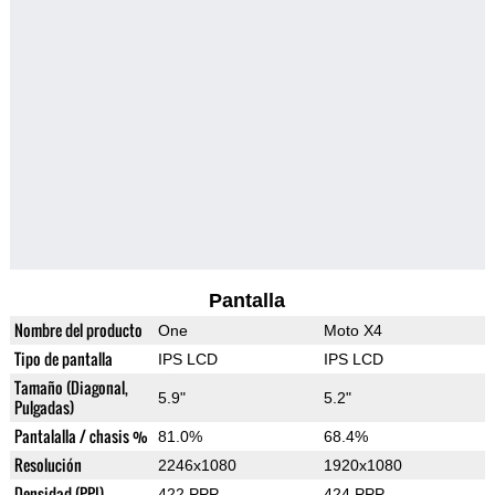
Pantalla
Nombre del producto
One
Moto X4
Tipo de pantalla
IPS LCD
IPS LCD
Tamaño (Diagonal,
5.9"
5.2"
Pulgadas)
Pantalalla / chasis %
81.0%
68.4%
Resolución
2246x1080
1920x1080
Densidad (PPI)
422 PPP
424 PPP