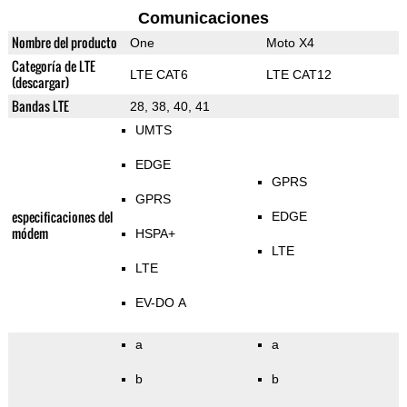
Comunicaciones
Nombre del producto
One
Moto X4
Categoría de LTE
LTE CAT6
LTE CAT12
(descargar)
Bandas LTE
28, 38, 40, 41
UMTS
EDGE
GPRS
GPRS
especificaciones del
EDGE
módem
HSPA+
LTE
LTE
EV-DO A
a
a
b
b