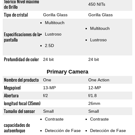
Teórico Nivel máximo
450 NITs
de Brillo
Tipo de cristal
Gorilla Glass
Gorilla Glass
Multitouch
Multitouch
Especificaciones de la
Lustroso
pantalla
Lustroso
2.5D
Profundidad de color
24 bit
24 bit
Primary Camera
Nombre del producto
One
One Action
Megapixel
13-MP
12-MP
Abertura
f/2
f/1.8
longitud focal (35mm)
26mm
Tamaño del sensor
Small
Small
Contraste
Contraste
capacidades de
autoenfoque
Detección de Fase
Detección de Fase