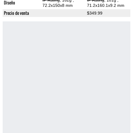
IP Rating
, 162g
,
IP Rating
, 181g
,
Diseño
72.2x150x8 mm
71.2x160.1x9.2 mm
Precio de venta
$349.99