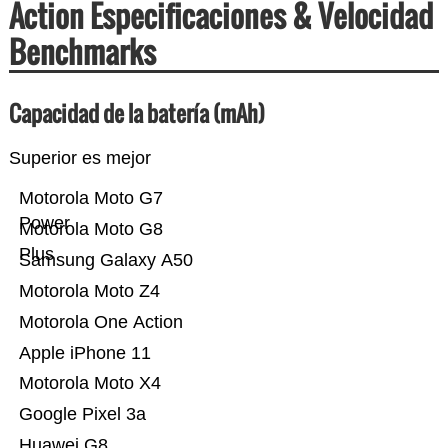
Action Especificaciones & Velocidad
Benchmarks
Capacidad de la batería (mAh)
Superior es mejor
Motorola Moto G7
Power
Motorola Moto G8
Plus
Samsung Galaxy A50
Motorola Moto Z4
Motorola One Action
Apple iPhone 11
Motorola Moto X4
Google Pixel 3a
Huawei G8