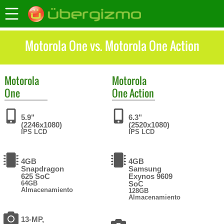
Motorola One vs. Motorola One Action
Motorola
Motorola
One
One Action
5.9"
6.3"
(2246x1080)
(2520x1080)
IPS LCD
IPS LCD
4GB
4GB
Snapdragon
Samsung
625 SoC
Exynos 9609
64GB
SoC
Almacenamiento
128GB
Almacenamiento
13-MP,