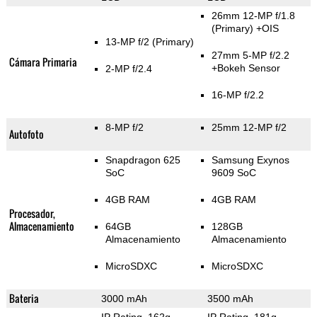
26mm 12-MP f/1.8
(Primary)
+OIS
13-MP f/2
(Primary)
27mm 5-MP f/2.2
Cámara Primaria
+Bokeh Sensor
2-MP f/2.4
16-MP f/2.2
8-MP f/2
25mm 12-MP f/2
Autofoto
Snapdragon 625
Samsung Exynos
SoC
9609 SoC
4GB RAM
4GB RAM
Procesador,
Almacenamiento
64GB
128GB
Almacenamiento
Almacenamiento
MicroSDXC
MicroSDXC
Bateria
3000 mAh
3500 mAh