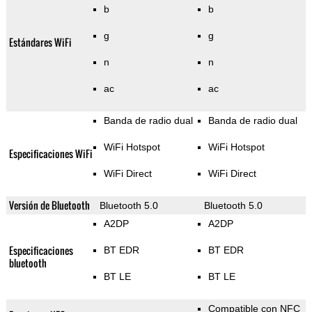
b
b
g
g
Estándares WiFi
n
n
ac
ac
Banda de radio dual
Banda de radio dual
WiFi Hotspot
WiFi Hotspot
Especificaciones WiFi
WiFi Direct
WiFi Direct
Versión de Bluetooth
Bluetooth 5.0
Bluetooth 5.0
A2DP
A2DP
Especificaciones
BT EDR
BT EDR
bluetooth
BT LE
BT LE
Compatible con NFC