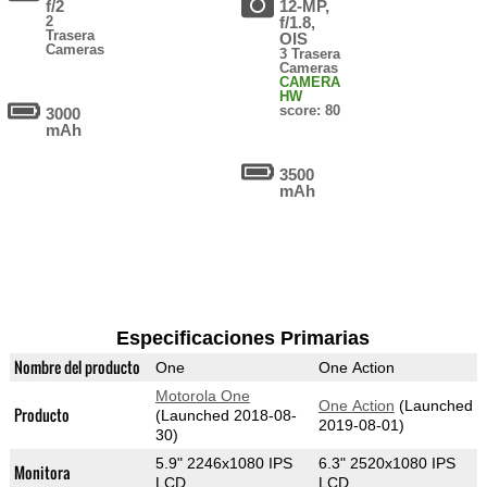
f/2
12-MP,
2
f/1.8,
Trasera
OIS
Cameras
3 Trasera
Cameras
CAMERA
HW
score: 80
3000
mAh
3500
mAh
Especificaciones Primarias
Nombre del producto
One
One Action
Motorola One
One Action
(Launched
Producto
(Launched 2018-08-
2019-08-01)
30)
5.9" 2246x1080 IPS
6.3" 2520x1080 IPS
Monitora
LCD
LCD