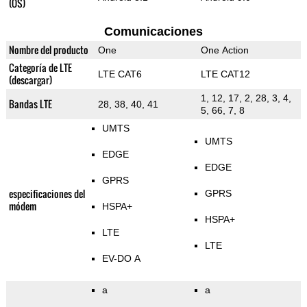
(OS)
Comunicaciones
Nombre del producto
One
One Action
Categoría de LTE
LTE CAT6
LTE CAT12
(descargar)
1, 12, 17, 2, 28, 3, 4,
Bandas LTE
28, 38, 40, 41
5, 66, 7, 8
UMTS
UMTS
EDGE
EDGE
GPRS
especificaciones del
GPRS
módem
HSPA+
HSPA+
LTE
LTE
EV-DO A
a
a