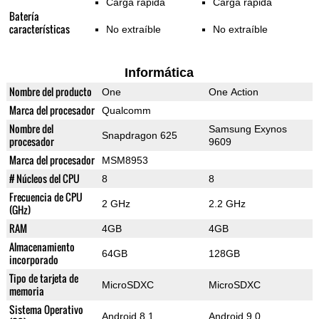
Carga rápida
Carga rápida
Batería
características
No extraíble
No extraíble
Informática
Nombre del producto
One
One Action
Marca del procesador
Qualcomm
Nombre del
Samsung Exynos
Snapdragon 625
procesador
9609
Marca del procesador
MSM8953
# Núcleos del CPU
8
8
Frecuencia de CPU
2 GHz
2.2 GHz
(GHz)
RAM
4GB
4GB
Almacenamiento
64GB
128GB
incorporado
Tipo de tarjeta de
MicroSDXC
MicroSDXC
memoria
Sistema Operativo
Android 8.1
Android 9.0