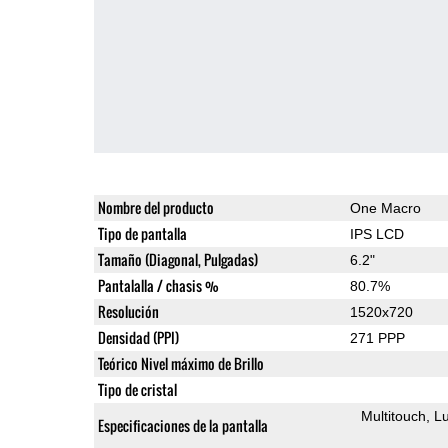
Nombre del producto
One Macro
Tipo de pantalla
IPS LCD
Tamaño (Diagonal, Pulgadas)
6.2"
Pantalalla / chasis %
80.7%
Resolución
1520x720
Densidad (PPI)
271 PPP
Teórico Nivel máximo de Brillo
Tipo de cristal
Multitouch
Lu
Especificaciones de la pantalla