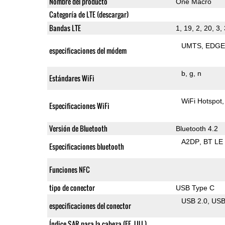
Nombre del producto
One Macro
Categoría de LTE (descargar)
Bandas LTE
1, 19, 2, 20, 3, 
UMTS
EDG
especificaciones del módem
b
g
n
Estándares WiFi
WiFi Hotspot
Especificaciones WiFi
Versión de Bluetooth
Bluetooth 4.2
A2DP
BT LE
Especificaciones bluetooth
Funciones NFC
tipo de conector
USB Type C
USB 2.0
US
especificaciones del conector
Índice SAR para la cabeza (EE. UU.)