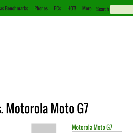
as Benchmarks
Phones
PCs
HOT!
More
Search
. Motorola Moto G7
Motorola
Moto G7