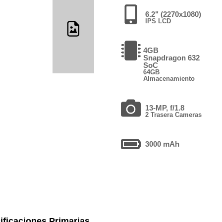
6.2" (2270x1080)
IPS LCD
4GB
Snapdragon 632
SoC
64GB
Almacenamiento
13-MP, f/1.8
2 Trasera Cameras
3000 mAh
ificaciones Primarias