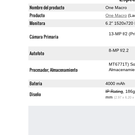
Nombre del producto
One Macro
Producto
One Macro
(La
Monitora
6.2" 1520x720
13-MP f/2
(Pr
Cámara Primaria
8-MP f/2.2
Autofoto
MT6771T) S
Procesador, Almacenamiento
Almacenamie
Bateria
4000 mAh
IP Rating
, 186
Diseño
mm
(2.97 x 6.20 x