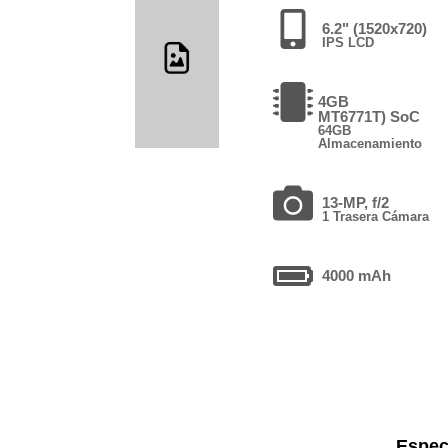
6.2" (1520x720)
IPS LCD
4GB
MT6771T) SoC
64GB
Almacenamiento
13-MP, f/2
1 Trasera Cámara
4000 mAh
Espec