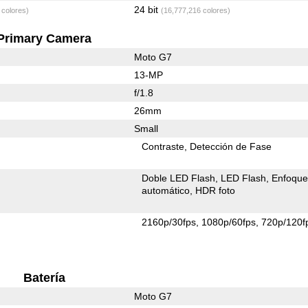
24 bit
 colores)
(16,777,216 colores)
Primary Camera
Moto G7
13-MP
f/1.8
26mm
Small
Contraste
Detección de Fase
Doble LED Flash
LED Flash
Enfoqu
automático
HDR foto
2160p/30fps
1080p/60fps
720p/120f
Batería
Moto G7