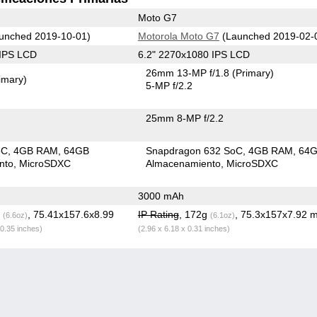
Moto G7
unched 2019-10-01)
Motorola Moto G7
(Launched 2019-02-
 IPS LCD
6.2" 2270x1080 IPS LCD
26mm 13-MP f/1.8
(Primary)
imary)
5-MP f/2.2
25mm 8-MP f/2.2
oC
4GB RAM
64GB
Snapdragon 632 SoC
4GB RAM
64
nto
MicroSDXC
Almacenamiento
MicroSDXC
3000 mAh
g
, 75.41x157.6x8.99
IP Rating
, 172g
, 75.3x157x7.92 
(6.6oz)
(6.1oz)
 0.35 inches)
(2.96 x 6.18 x 0.31 inches)