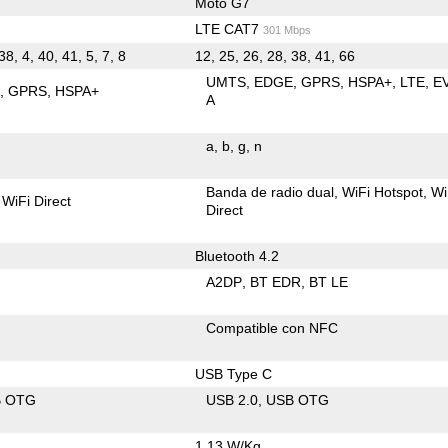
Moto G7
LTE CAT7
301 Mbps
38, 4, 40, 41, 5, 7, 8
12, 25, 26, 28, 38, 41, 66
UMTS
EDGE
GPRS
HSPA+
LTE
E
E
GPRS
HSPA+
A
a
b
g
n
Banda de radio dual
WiFi Hotspot
Wi
WiFi Direct
Direct
Bluetooth 4.2
A2DP
BT EDR
BT LE
Compatible con NFC
USB Type C
B OTG
USB 2.0
USB OTG
1.13 W/Kg