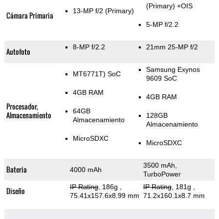
(Primary)
+OIS
13-MP f/2
(Primary)
Cámara Primaria
5-MP f/2.2
8-MP f/2.2
21mm 25-MP f/2
Autofoto
Samsung Exynos
MT6771T) SoC
9609 SoC
4GB RAM
4GB RAM
Procesador,
64GB
Almacenamiento
128GB
Almacenamiento
Almacenamiento
MicroSDXC
MicroSDXC
3500 mAh,
Bateria
4000 mAh
TurboPower
IP Rating
, 186g
,
IP Rating
, 181g
,
Diseño
75.41x157.6x8.99 mm
71.2x160.1x8.7 mm