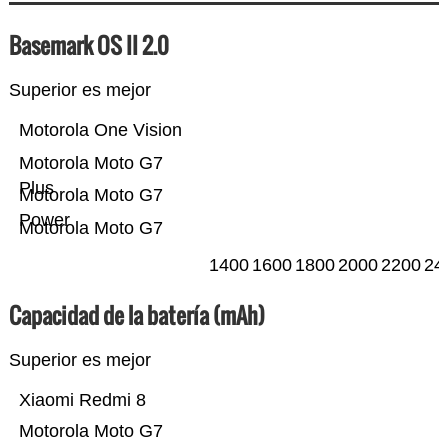
Basemark OS II 2.0
Superior es mejor
Motorola One Vision
Motorola Moto G7
Plus
Motorola Moto G7
Power
Motorola Moto G7
1400
1600
1800
2000
2200
24
Capacidad de la batería (mAh)
Superior es mejor
Xiaomi Redmi 8
Motorola Moto G7