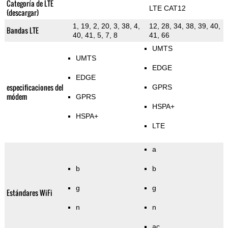
Categoría de LTE
LTE CAT12
(descargar)
1, 19, 2, 20, 3, 38, 4,
12, 28, 34, 38, 39, 40,
Bandas LTE
40, 41, 5, 7, 8
41, 66
UMTS
UMTS
EDGE
EDGE
especificaciones del
GPRS
módem
GPRS
HSPA+
HSPA+
LTE
a
b
b
g
g
Estándares WiFi
n
n
ac