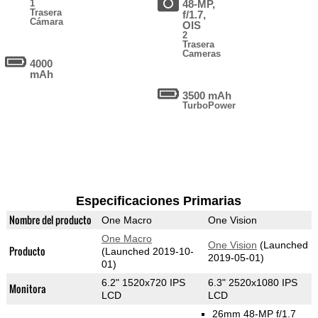
1
48-MP,
Trasera
f/1.7,
Cámara
OIS
2
Trasera
Cameras
4000
mAh
3500 mAh
TurboPower
Especificaciones Primarias
Nombre del producto
One Macro
One Vision
One Macro
One Vision
(Launched
Producto
(Launched 2019-10-
2019-05-01)
01)
6.2" 1520x720 IPS
6.3" 2520x1080 IPS
Monitora
LCD
LCD
26mm 48-MP f/1.7