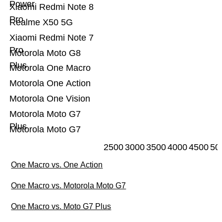
Power
Xiaomi Redmi Note 8
Pro
Realme X50 5G
Xiaomi Redmi Note 7
Pro
Motorola Moto G8
Plus
Motorola One Macro
Motorola One Action
Motorola One Vision
Motorola Moto G7
Plus
Motorola Moto G7
2500
3000
3500
4000
4500
50
One Macro vs. One Action
One Macro vs. Motorola Moto G7
One Macro vs. Moto G7 Plus