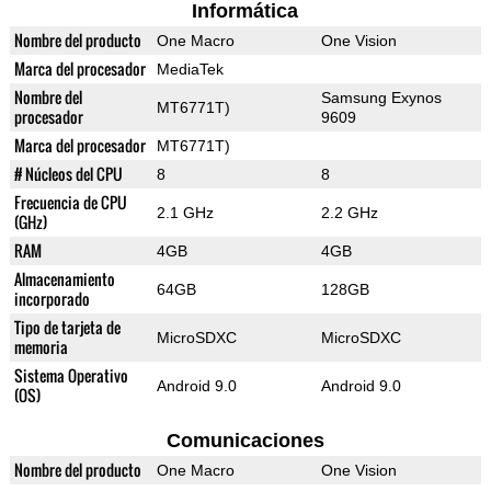
Informática
Nombre del producto
One Macro
One Vision
Marca del procesador
MediaTek
Nombre del
Samsung Exynos
MT6771T)
procesador
9609
Marca del procesador
MT6771T)
# Núcleos del CPU
8
8
Frecuencia de CPU
2.1 GHz
2.2 GHz
(GHz)
RAM
4GB
4GB
Almacenamiento
64GB
128GB
incorporado
Tipo de tarjeta de
MicroSDXC
MicroSDXC
memoria
Sistema Operativo
Android 9.0
Android 9.0
(OS)
Comunicaciones
Nombre del producto
One Macro
One Vision