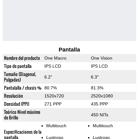
Pantalla
Nombre del producto
One Macro
One Vision
Tipo de pantalla
IPS LCD
IPS LCD
Tamaño (Diagonal,
6.2"
6.3"
Pulgadas)
Pantalalla / chasis %
80.7%
81.3%
Resolución
1520x720
2520x1080
Densidad (PPI)
271 PPP
435 PPP
Teórico Nivel máximo
450 NITs
de Brillo
Multitouch
Multitouch
Especificaciones de la
pantalla
Lustroso
Lustroso