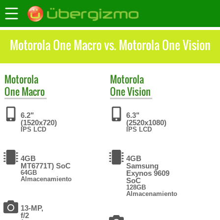
Motorola One Macro vs. Motorola One Vision
Motorola
Motorola
One Macro
One Vision
6.2"
6.3"
(1520x720)
(2520x1080)
IPS LCD
IPS LCD
4GB
4GB
MT6771T) SoC
Samsung
64GB
Exynos 9609
Almacenamiento
SoC
128GB
Almacenamiento
13-MP,
f/2