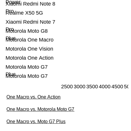
Power
Xiaomi Redmi Note 8
Pro
Realme X50 5G
Xiaomi Redmi Note 7
Pro
Motorola Moto G8
Plus
Motorola One Macro
Motorola One Vision
Motorola One Action
Motorola Moto G7
Plus
Motorola Moto G7
2500
3000
3500
4000
4500
50
One Macro vs. One Action
One Macro vs. Motorola Moto G7
One Macro vs. Moto G7 Plus