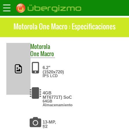
Motorola One Macro : Especificaciones
Motorola
One Macro
6.2"
(1520x720)
IPS LCD
4GB
MT6771T) SoC
64GB
Almacenamiento
13-MP,
f/2