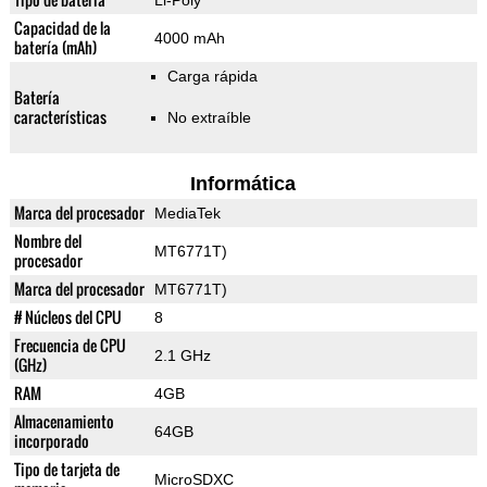
Li-Poly
Capacidad de la
4000 mAh
batería (mAh)
Carga rápida
Batería
características
No extraíble
Informática
Marca del procesador
MediaTek
Nombre del
MT6771T)
procesador
Marca del procesador
MT6771T)
# Núcleos del CPU
8
Frecuencia de CPU
2.1 GHz
(GHz)
RAM
4GB
Almacenamiento
64GB
incorporado
Tipo de tarjeta de
MicroSDXC