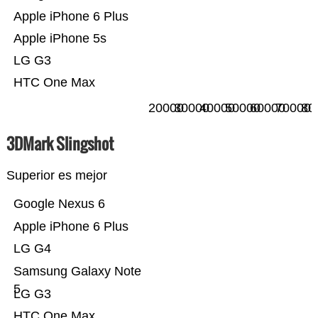
Apple iPhone 6 Plus
Apple iPhone 5s
LG G3
HTC One Max
20000
30000
40000
50000
60000
70000
80
3DMark Slingshot
Superior es mejor
Google Nexus 6
Apple iPhone 6 Plus
LG G4
Samsung Galaxy Note
5
LG G3
HTC One Max