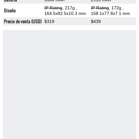
IP Rating
, 217g
,
IP Rating
, 172g
,
Diseño
164.5x82.5x10.3 mm
158.1x77.8x7.1 mm
Precio de venta (USD)
$319
$439