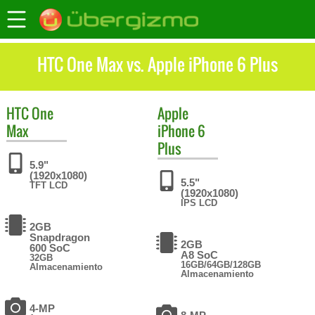
HTC One Max vs. Apple iPhone 6 Plus
HTC
One
Apple
Max
iPhone 6
Plus
5.9"
(1920x1080)
5.5"
TFT LCD
(1920x1080)
IPS LCD
2GB
Snapdragon
2GB
600 SoC
A8 SoC
32GB
16GB/64GB/128GB
Almacenamiento
Almacenamiento
4-MP