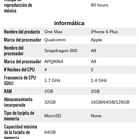
reproducción de
80 hours
música
Informática
Nombre del producto
One Max
iPhone 6 Plus
Marca del procesador
Qualcomm
Apple
Nombre del
Snapdragon 600
A8
procesador
Marca del procesador
APQ8064
A8
# Núcleos del CPU
4
2
Frecuencia de CPU
1.7 GHz
1.4 GHz
(GHz)
RAM
2GB
2GB
Almacenamiento
32GB
16GB/64GB/128GB
incorporado
Tipo de tarjeta de
MicroSD
None
memoria
Capacidad máxima
de la tarjeta de
64GB
memoria