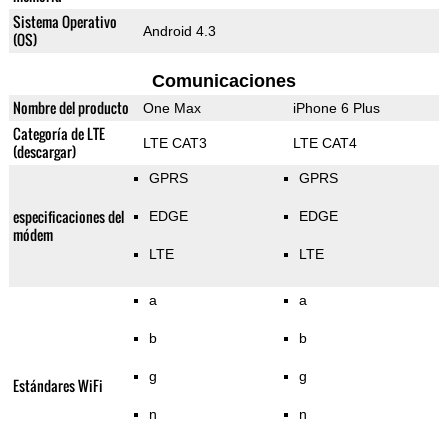
Sistema Operativo
Android 4.3
(OS)
Comunicaciones
Nombre del producto
One Max
iPhone 6 Plus
Categoría de LTE
LTE CAT3
LTE CAT4
(descargar)
GPRS
GPRS
especificaciones del
EDGE
EDGE
módem
LTE
LTE
a
a
b
b
g
g
Estándares WiFi
n
n