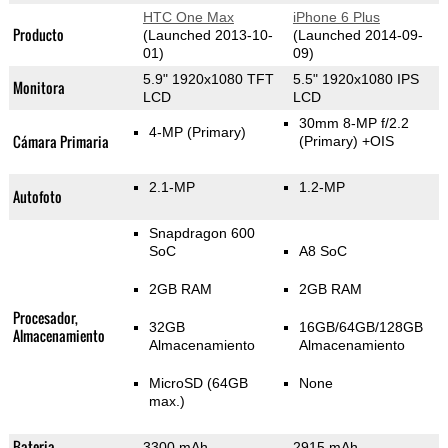
HTC One Max
iPhone 6 Plus
Producto
(Launched 2013-10-
(Launched 2014-09-
01)
09)
5.9" 1920x1080 TFT
5.5" 1920x1080 IPS
Monitora
LCD
LCD
30mm 8-MP f/2.2
4-MP
(Primary)
Cámara Primaria
(Primary)
+OIS
2.1-MP
1.2-MP
Autofoto
Snapdragon 600
SoC
A8 SoC
2GB RAM
2GB RAM
Procesador,
32GB
16GB/64GB/128GB
Almacenamiento
Almacenamiento
Almacenamiento
MicroSD (64GB
None
max.)
Bateria
3300 mAh
2915 mAh