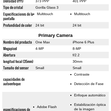
Densidad (PPI)
373 PPP
401 PPP
Tipo de cristal
Gorilla Glass 3
Especificaciones de la
Multitouch
Multitouch
pantalla
Profundidad de color
24 bit
24 bit
Primary Camera
Nombre del producto
One Max
iPhone 6 Plus
Megapixel
4-MP
8-MP
Abertura
f/2.2
longitud focal (35mm)
30mm
Tamaño del sensor
Small
Small
Contraste
capacidades de
autoenfoque
Detección de Fase
Enfoque automático
Estabilización óptica
Adobe Flash
especificaciones de
de la imagen