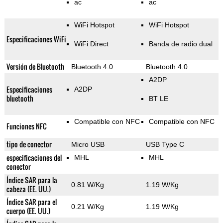
ac
ac
WiFi Hotspot
WiFi Hotspot
Especificaciones WiFi
WiFi Direct
Banda de radio dual
Versión de Bluetooth
Bluetooth 4.0
Bluetooth 4.0
A2DP
Especificaciones
A2DP
bluetooth
BT LE
Compatible con NFC
Compatible con NFC
Funciones NFC
tipo de conector
Micro USB
USB Type C
especificaciones del
MHL
MHL
conector
Índice SAR para la
0.81 W/Kg
1.19 W/Kg
cabeza (EE. UU.)
Índice SAR para el
0.21 W/Kg
1.19 W/Kg
cuerpo (EE. UU.)