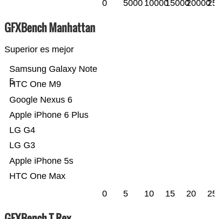
0
5000
10000
15000
20000
25
GFXBench Manhattan
Superior es mejor
Samsung Galaxy Note
5
HTC One M9
Google Nexus 6
Apple iPhone 6 Plus
LG G4
LG G3
Apple iPhone 5s
HTC One Max
0
5
10
15
20
25
GFXBench T-Rex