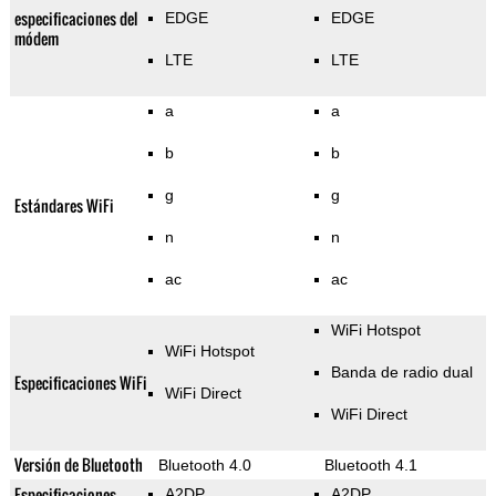
especificaciones del
EDGE
EDGE
módem
LTE
LTE
a
a
b
b
g
g
Estándares WiFi
n
n
ac
ac
WiFi Hotspot
WiFi Hotspot
Banda de radio dual
Especificaciones WiFi
WiFi Direct
WiFi Direct
Versión de Bluetooth
Bluetooth 4.0
Bluetooth 4.1
Especificaciones
A2DP
A2DP