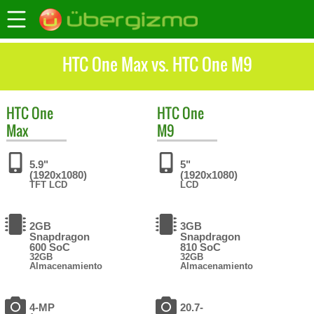
HTC One Max vs. HTC One M9
HTC
One
HTC
One
Max
M9
5.9"
5"
(1920x1080)
(1920x1080)
TFT LCD
LCD
2GB
3GB
Snapdragon
Snapdragon
600 SoC
810 SoC
32GB
32GB
Almacenamiento
Almacenamiento
4-MP
20.7-