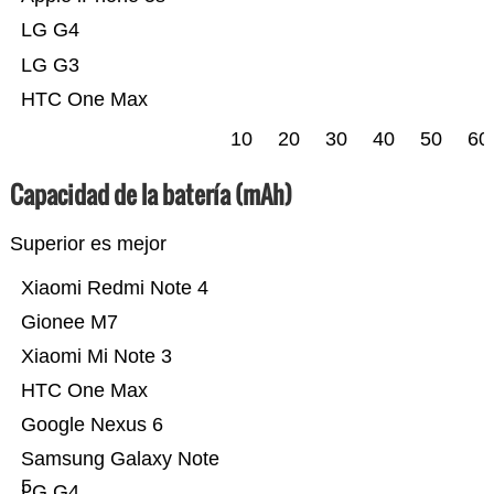
LG G4
LG G3
HTC One Max
10
20
30
40
50
60
Capacidad de la batería (mAh)
Superior es mejor
Xiaomi Redmi Note 4
Gionee M7
Xiaomi Mi Note 3
HTC One Max
Google Nexus 6
Samsung Galaxy Note
5
LG G4