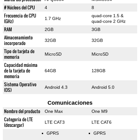
# Núcleos del CPU
4
8
Frecuencia de CPU
quad-core 1.5 &
1.7 GHz
(GHz)
quad-core 2 GHz
RAM
2GB
3GB
Almacenamiento
32GB
32GB
incorporado
Tipo de tarjeta de
MicroSD
MicroSD
memoria
Capacidad máxima
de la tarjeta de
64GB
128GB
memoria
Sistema Operativo
Android 4.3
Android 5.0
(OS)
Comunicaciones
Nombre del producto
One Max
One M9
Categoría de LTE
LTE CAT3
LTE CAT6
(descargar)
GPRS
GPRS