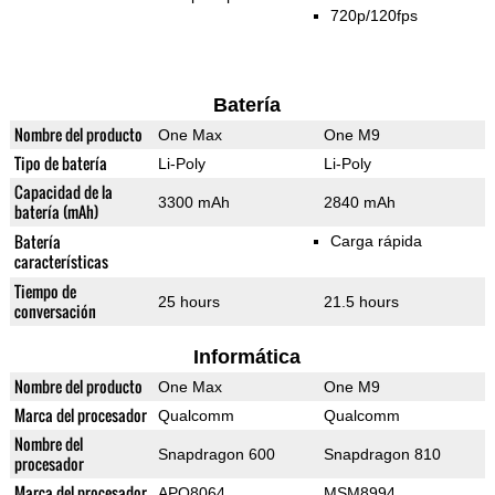
720p/120fps
Batería
Nombre del producto
One Max
One M9
Tipo de batería
Li-Poly
Li-Poly
Capacidad de la
3300 mAh
2840 mAh
batería (mAh)
Batería
Carga rápida
características
Tiempo de
25 hours
21.5 hours
conversación
Informática
Nombre del producto
One Max
One M9
Marca del procesador
Qualcomm
Qualcomm
Nombre del
Snapdragon 600
Snapdragon 810
procesador
Marca del procesador
APQ8064
MSM8994