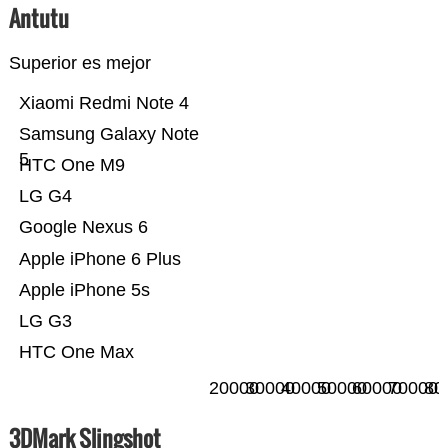
Antutu
Superior es mejor
Xiaomi Redmi Note 4
Samsung Galaxy Note
5
HTC One M9
LG G4
Google Nexus 6
Apple iPhone 6 Plus
Apple iPhone 5s
LG G3
HTC One Max
20000
30000
40000
50000
60000
70000
80
3DMark Slingshot