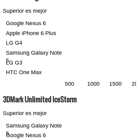
Superior es mejor
Google Nexus 6
Apple iPhone 6 Plus
LG G4
Samsung Galaxy Note
5
LG G3
HTC One Max
500
1000
1500
20
3DMark Unlimited IceStorm
Superior es mejor
Samsung Galaxy Note
5
Google Nexus 6