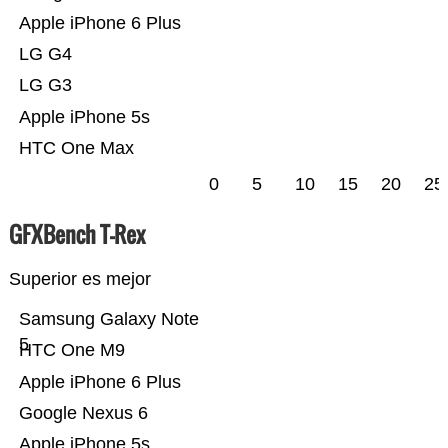
Apple iPhone 6 Plus
LG G4
LG G3
Apple iPhone 5s
HTC One Max
0
5
10
15
20
25
GFXBench T-Rex
Superior es mejor
Samsung Galaxy Note
5
HTC One M9
Apple iPhone 6 Plus
Google Nexus 6
Apple iPhone 5s