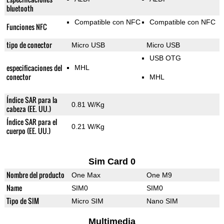
bluetooth
Compatible con NFC
Compatible con NFC
Funciones NFC
tipo de conector
Micro USB
Micro USB
USB OTG
especificaciones del
MHL
conector
MHL
Índice SAR para la
0.81 W/Kg
cabeza (EE. UU.)
Índice SAR para el
0.21 W/Kg
cuerpo (EE. UU.)
Sim Card 0
Nombre del producto
One Max
One M9
Name
SIM0
SIM0
Tipo de SIM
Micro SIM
Nano SIM
Multimedia