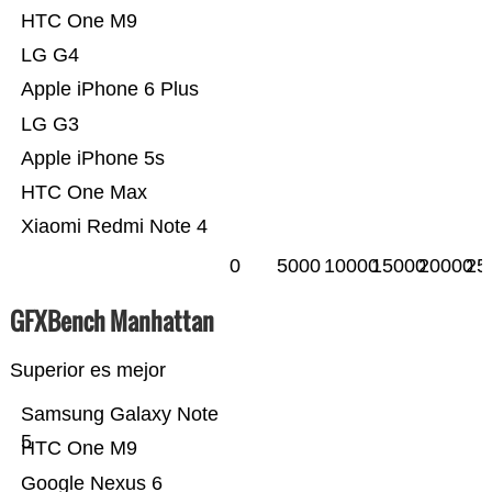
HTC One M9
LG G4
Apple iPhone 6 Plus
LG G3
Apple iPhone 5s
HTC One Max
Xiaomi Redmi Note 4
0
5000
10000
15000
20000
25
GFXBench Manhattan
Superior es mejor
Samsung Galaxy Note
5
HTC One M9
Google Nexus 6