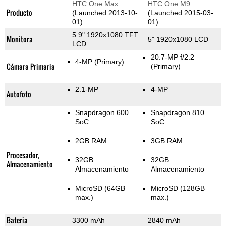
HTC One Max
HTC One M9
Producto
(Launched 2013-10-
(Launched 2015-03-
01)
01)
5.9" 1920x1080 TFT
Monitora
5" 1920x1080 LCD
LCD
20.7-MP f/2.2
4-MP
(Primary)
Cámara Primaria
(Primary)
2.1-MP
4-MP
Autofoto
Snapdragon 600
Snapdragon 810
SoC
SoC
2GB RAM
3GB RAM
Procesador,
32GB
32GB
Almacenamiento
Almacenamiento
Almacenamiento
MicroSD (64GB
MicroSD (128GB
max.)
max.)
Bateria
3300 mAh
2840 mAh