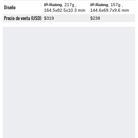
IP Rating
, 217g
,
IP Rating
, 157g
,
Diseño
164.5x82.5x10.3 mm
144.6x69.7x9.6 mm
Precio de venta (USD)
$319
$238