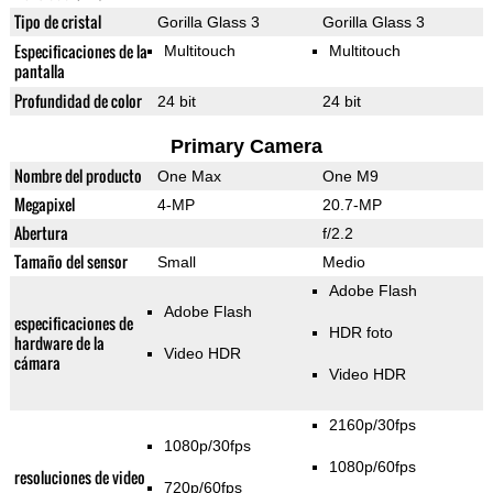
Tipo de cristal
Gorilla Glass 3
Gorilla Glass 3
Especificaciones de la
Multitouch
Multitouch
pantalla
Profundidad de color
24 bit
24 bit
Primary Camera
Nombre del producto
One Max
One M9
Megapixel
4-MP
20.7-MP
Abertura
f/2.2
Tamaño del sensor
Small
Medio
Adobe Flash
Adobe Flash
especificaciones de
HDR foto
hardware de la
Video HDR
cámara
Video HDR
2160p/30fps
1080p/30fps
1080p/60fps
resoluciones de video
720p/60fps