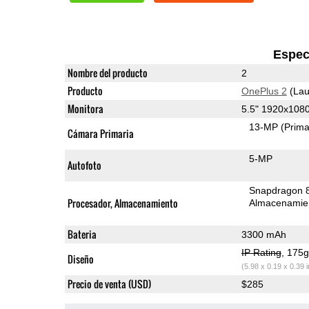
Espec
Nombre del producto
2
Producto
OnePlus 2
(Lau
Monitora
5.5" 1920x108
13-MP
(Prima
Cámara Primaria
5-MP
Autofoto
Snapdragon 
Procesador, Almacenamiento
Almacenamie
Bateria
3300 mAh
IP Rating
, 175
Diseño
(5.98 x 0.19 x 0.39 
Precio de venta (USD)
$285