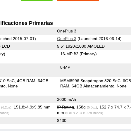
ificaciones Primarias
OnePlus 3
nched 2015-07-01)
OnePlus 3
(Launched 2016-06-14)
0 LCD
5.5" 1920x1080 AMOLED
ry)
16-MP f/2
(Primary)
8-MP
810 SoC
4GB RAM
64GB
MSM8996 Snapdragon 820 SoC
6G
nto
None
RAM
64GB Almacenamiento
None
3000 mAh
g
, 151.8x4.9x9.85 mm
IP Rating
, 158g
, 152.7 x 74.7 x 7.
(6.2oz)
(5.6oz)
mm
inches)
(6.01 x 2.94 x 0.29 inches)
$430