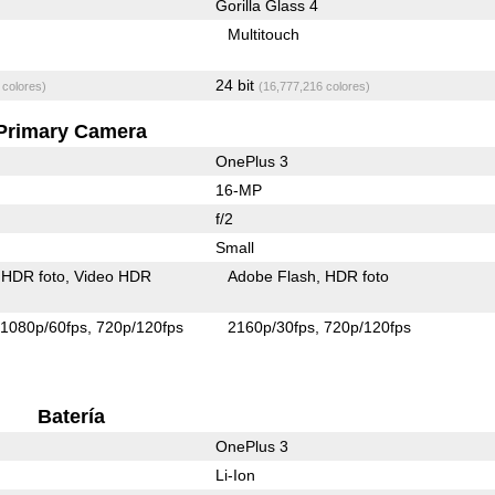
Gorilla Glass 4
Multitouch
24 bit
 colores)
(16,777,216 colores)
Primary Camera
OnePlus 3
16-MP
f/2
Small
HDR foto
Video HDR
Adobe Flash
HDR foto
1080p/60fps
720p/120fps
2160p/30fps
720p/120fps
Batería
OnePlus 3
Li-Ion