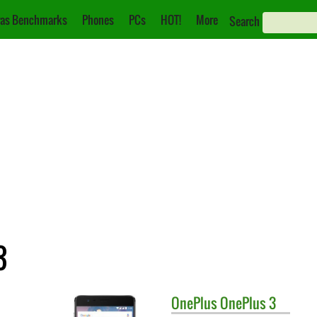
as Benchmarks
Phones
PCs
HOT!
More
Search
3
OnePlus
OnePlus 3