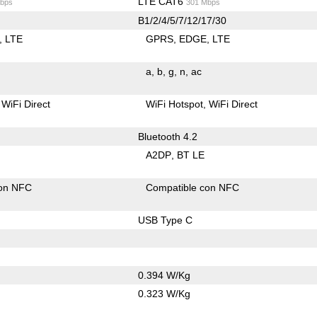
LTE CAT6
bps
301 Mbps
B1/2/4/5/7/12/17/30
LTE
GPRS
EDGE
LTE
a
b
g
n
ac
WiFi Direct
WiFi Hotspot
WiFi Direct
Bluetooth 4.2
A2DP
BT LE
con NFC
Compatible con NFC
USB Type C
0.394 W/Kg
0.323 W/Kg