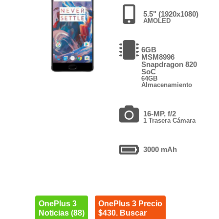
5.5" (1920x1080)
AMOLED
6GB
MSM8996
Snapdragon 820
SoC
64GB
Almacenamiento
16-MP, f/2
1 Trasera Cámara
3000 mAh
OnePlus 3
OnePlus 3 Precio
Noticias (88)
$430. Buscar