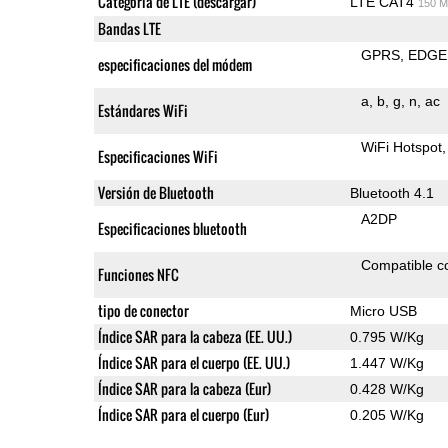
Categoría de LTE (descargar)
LTE CAT4
150 M
Bandas LTE
GPRS
EDGE
especificaciones del módem
a
b
g
n
ac
Estándares WiFi
WiFi Hotspot
Especificaciones WiFi
Versión de Bluetooth
Bluetooth 4.1
A2DP
Especificaciones bluetooth
Compatible 
Funciones NFC
tipo de conector
Micro USB
Índice SAR para la cabeza (EE. UU.)
0.795 W/Kg
Índice SAR para el cuerpo (EE. UU.)
1.447 W/Kg
Índice SAR para la cabeza (Eur)
0.428 W/Kg
Índice SAR para el cuerpo (Eur)
0.205 W/Kg