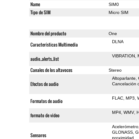
Name
SIM0
Tipo de SIM
Micro SIM
Nombre del producto
One
DLNA
Características Multimedia
VIBRATION
audio_alerts_list
Canales de los altavoces
Stereo
Altoparlante
Efectos de audio
Cancelación d
FLAC
MP3
Formatos de audio
MP4
WMV
H
formato de video
Acelerómetro
GLONASS
G
Sensores
proximidad