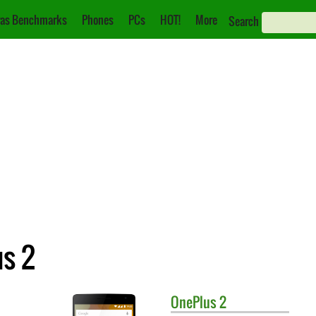
as Benchmarks
Phones
PCs
HOT!
More
Search
us 2
OnePlus
2