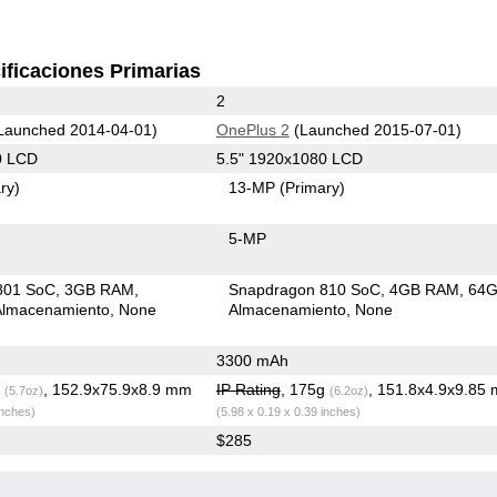
ificaciones Primarias
2
Launched 2014-04-01)
OnePlus 2
(Launched 2015-07-01)
0 LCD
5.5" 1920x1080 LCD
ry)
13-MP
(Primary)
5-MP
801 SoC
3GB RAM
Snapdragon 810 SoC
4GB RAM
64
lmacenamiento
None
Almacenamiento
None
3300 mAh
g
, 152.9x75.9x8.9 mm
IP Rating
, 175g
, 151.8x4.9x9.85
(5.7oz)
(6.2oz)
inches)
(5.98 x 0.19 x 0.39 inches)
$285