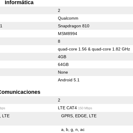
Informática
2
Qualcomm
01
Snapdragon 810
MSM8994
8
quad-core 1.56 & quad-core 1.82 GHz
4GB
64GB
None
Android 5.1
Comunicaciones
2
LTE CAT4
bps
150 Mbps
LTE
GPRS
EDGE
LTE
a
b
g
n
ac