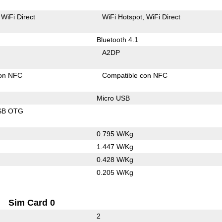
WiFi Direct
WiFi Hotspot
WiFi Direct
Bluetooth 4.1
A2DP
con NFC
Compatible con NFC
Micro USB
SB OTG
0.795 W/Kg
1.447 W/Kg
0.428 W/Kg
0.205 W/Kg
Sim Card 0
2