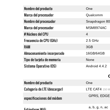
Nombre del producto
One
Marca del procesador
Qualcomm
Nombre del procesador
Snapdragon 8
Marca del procesador
MSM8974AC
# Núcleos del CPU
4
Frecuencia de CPU (GHz)
2.5 GHz
RAM
3GB
Almacenamiento incorporado
16GB/64GB
Tipo de tarjeta de memoria
None
Sistema Operativo (OS)
Android 4.4.2
Nombre del producto
One
Categoría de LTE (descargar)
LTE CAT4
150 M
GPRS
EDGE
especificaciones del módem
a
b
g
n
ac
Estándares WiFi