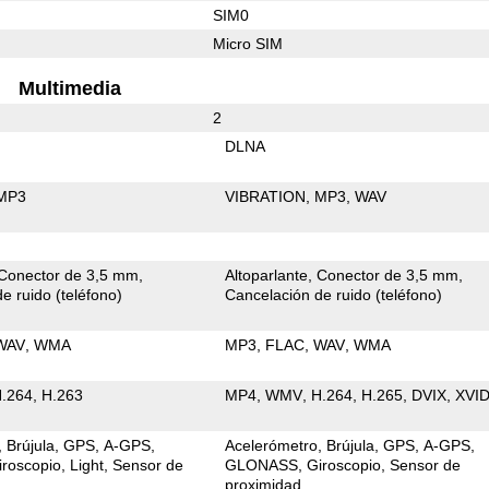
SIM0
Micro SIM
Multimedia
2
DLNA
MP3
VIBRATION
MP3
WAV
Conector de 3,5 mm
Altoparlante
Conector de 3,5 mm
e ruido (teléfono)
Cancelación de ruido (teléfono)
WAV
WMA
MP3
FLAC
WAV
WMA
.264
H.263
MP4
WMV
H.264
H.265
DVIX
XVI
Brújula
GPS
A-GPS
Acelerómetro
Brújula
GPS
A-GPS
iroscopio
Light
Sensor de
GLONASS
Giroscopio
Sensor de
proximidad