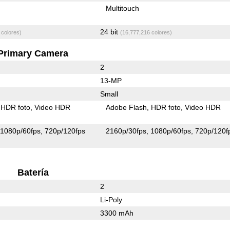
Multitouch
24 bit
 colores)
(16,777,216 colores)
Primary Camera
2
13-MP
Small
HDR foto
Video HDR
Adobe Flash
HDR foto
Video HDR
1080p/60fps
720p/120fps
2160p/30fps
1080p/60fps
720p/120f
Batería
2
Li-Poly
3300 mAh