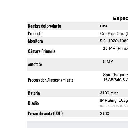
Espec
Nombre del producto
One
Producto
OnePlus One
(
Monitora
5.5" 1920x108
13-MP
(Prima
Cámara Primaria
5-MP
Autofoto
Snapdragon 
Procesador, Almacenamiento
16GB/64GB A
Bateria
3100 mAh
IP Rating
, 162
Diseño
(6.02 x 2.99 x 0.35 
Precio de venta (USD)
$160