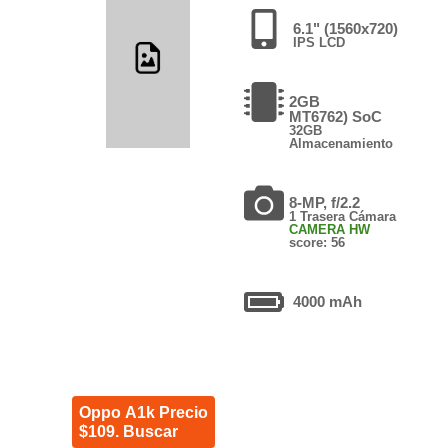
6.1" (1560x720)
IPS LCD
2GB
MT6762) SoC
32GB
Almacenamiento
8-MP, f/2.2
1 Trasera Cámara
CAMERA HW
score: 56
4000 mAh
Oppo A1k Precio
$109. Buscar