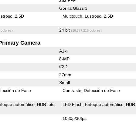
282 PPP
Gorilla Glass 3
stroso
2.5D
Multitouch
Lustroso
2.5D
24 bit
 colores)
(16,777,216 colores)
Primary Camera
A1k
8-MP
f/2.2
27mm
Small
tección de Fase
Contraste
Detección de Fase
nfoque automático
HDR foto
LED Flash
Enfoque automático
HDR 
1080p/30fps