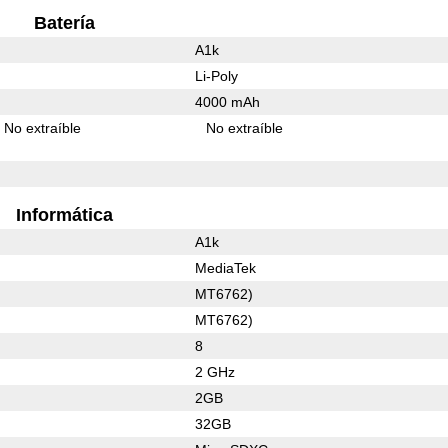
Batería
A1k
Li-Poly
4000 mAh
No extraíble
No extraíble
Informática
A1k
MediaTek
MT6762)
MT6762)
8
2 GHz
2GB
32GB