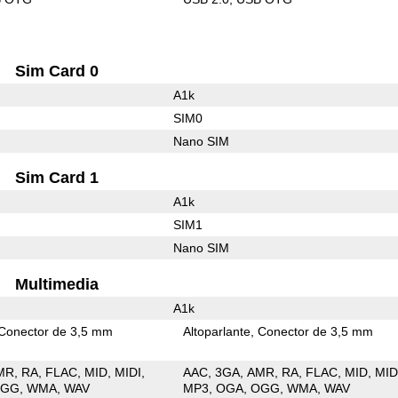
Sim Card 0
A1k
SIM0
Nano SIM
Sim Card 1
A1k
SIM1
Nano SIM
Multimedia
A1k
Conector de 3,5 mm
Altoparlante
Conector de 3,5 mm
MR
RA
FLAC
MID
MIDI
AAC
3GA
AMR
RA
FLAC
MID
MID
OGG
WMA
WAV
MP3
OGA
OGG
WMA
WAV