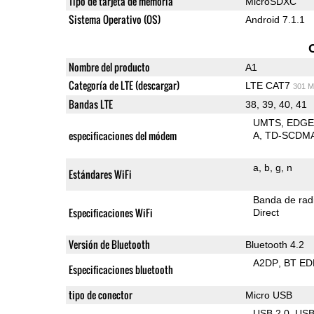
Tipo de tarjeta de memoria
MicroSDXC
Sistema Operativo (OS)
Android 7.1.1
Nombre del producto
A1
Categoría de LTE (descargar)
LTE CAT7
301 M
Bandas LTE
38, 39, 40, 41
UMTS
EDG
especificaciones del módem
A
TD-SCDM
a
b
g
n
Estándares WiFi
Banda de rad
Especificaciones WiFi
Direct
Versión de Bluetooth
Bluetooth 4.2
A2DP
BT ED
Especificaciones bluetooth
tipo de conector
Micro USB
USB 2.0
US