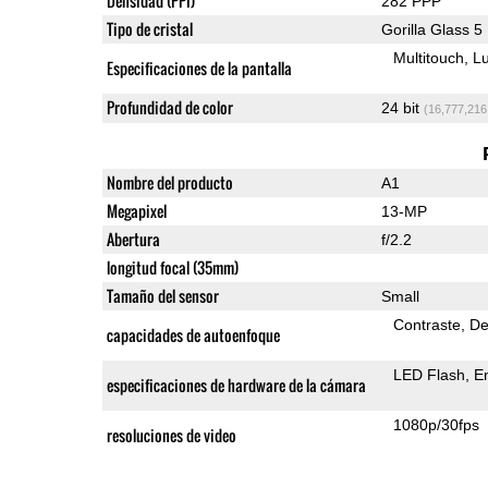
Densidad (PPI)
282 PPP
Tipo de cristal
Gorilla Glass 5
Multitouch
Lu
Especificaciones de la pantalla
Profundidad de color
24 bit
(16,777,216
Nombre del producto
A1
Megapixel
13-MP
Abertura
f/2.2
longitud focal (35mm)
Tamaño del sensor
Small
Contraste
De
capacidades de autoenfoque
LED Flash
E
especificaciones de hardware de la cámara
1080p/30fps
resoluciones de video