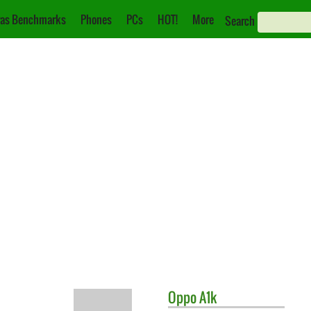
as Benchmarks
Phones
PCs
HOT!
More
Search
Oppo
A1k