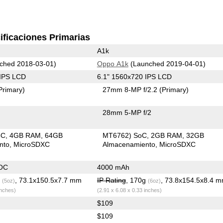
ificaciones Primarias
A1k
ched 2018-03-01)
Oppo A1k
(Launched 2019-04-01)
 IPS LCD
6.1" 1560x720 IPS LCD
Primary)
27mm 8-MP f/2.2
(Primary)
28mm 5-MP f/2
oC
4GB RAM
64GB
MT6762) SoC
2GB RAM
32GB
nto
MicroSDXC
Almacenamiento
MicroSDXC
OC
4000 mAh
g
, 73.1x150.5x7.7 mm
IP Rating
, 170g
, 73.8x154.5x8.4 
(5oz)
(6oz)
inches)
(2.91 x 6.08 x 0.33 inches)
$109
$109