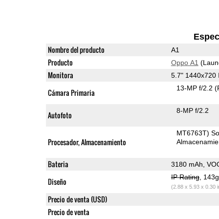
Espec
Nombre del producto
A1
Producto
Oppo A1
(Laun
Monitora
5.7" 1440x720
13-MP f/2.2
(
Cámara Primaria
8-MP f/2.2
Autofoto
MT6763T) S
Procesador, Almacenamiento
Almacenamie
Bateria
3180 mAh, VO
IP Rating
, 143
Diseño
(2.88 x 5.93 x 0.30 
Precio de venta (USD)
Precio de venta