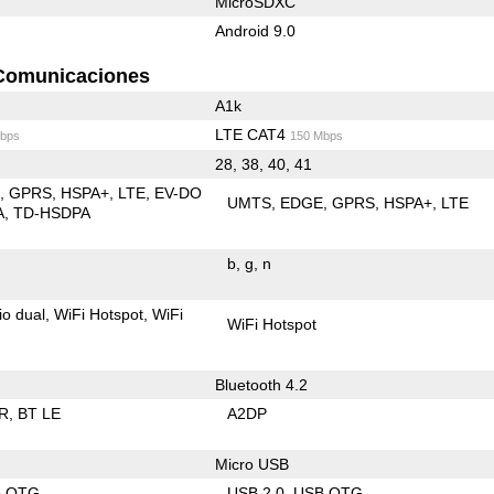
MicroSDXC
Android 9.0
Comunicaciones
A1k
LTE CAT4
bps
150 Mbps
28, 38, 40, 41
E
GPRS
HSPA+
LTE
EV-DO
UMTS
EDGE
GPRS
HSPA+
LTE
A
TD-HSDPA
b
g
n
io dual
WiFi Hotspot
WiFi
WiFi Hotspot
Bluetooth 4.2
R
BT LE
A2DP
Micro USB
B OTG
USB 2.0
USB OTG