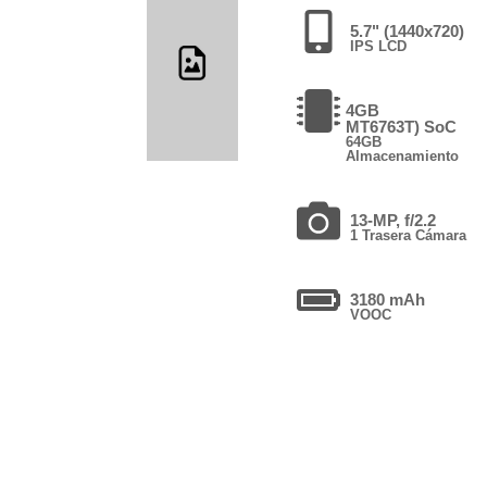
5.7" (1440x720)
IPS LCD
4GB
MT6763T) SoC
64GB
Almacenamiento
13-MP, f/2.2
1 Trasera Cámara
3180 mAh
VOOC