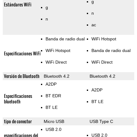
g
Estándares WiFi
g
n
n
ac
Banda de radio dual
WiFi Hotspot
WiFi Hotspot
Banda de radio dual
Especificaciones WiFi
WiFi Direct
WiFi Direct
Versión de Bluetooth
Bluetooth 4.2
Bluetooth 4.2
A2DP
A2DP
Especificaciones
BT EDR
bluetooth
BT LE
BT LE
tipo de conector
Micro USB
USB Type C
USB 2.0
especificaciones del
USB 2.0