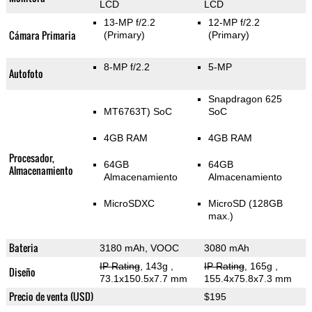
LCD
LCD
13-MP f/2.2
12-MP f/2.2
Cámara Primaria
(Primary)
(Primary)
8-MP f/2.2
5-MP
Autofoto
Snapdragon 625
MT6763T) SoC
SoC
4GB RAM
4GB RAM
Procesador,
64GB
64GB
Almacenamiento
Almacenamiento
Almacenamiento
MicroSDXC
MicroSD (128GB
max.)
Bateria
3180 mAh, VOOC
3080 mAh
IP Rating
, 143g
,
IP Rating
, 165g
,
Diseño
73.1x150.5x7.7 mm
155.4x75.8x7.3 mm
Precio de venta (USD)
$195