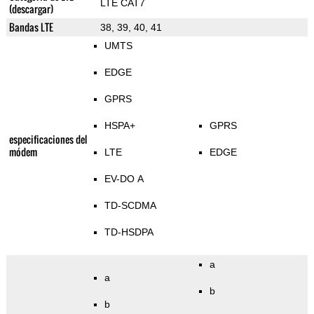
LTE CAT7
(descargar)
Bandas LTE
38, 39, 40, 41
UMTS
EDGE
GPRS
HSPA+
GPRS
especificaciones del
módem
LTE
EDGE
EV-DO A
TD-SCDMA
TD-HSDPA
a
a
b
b