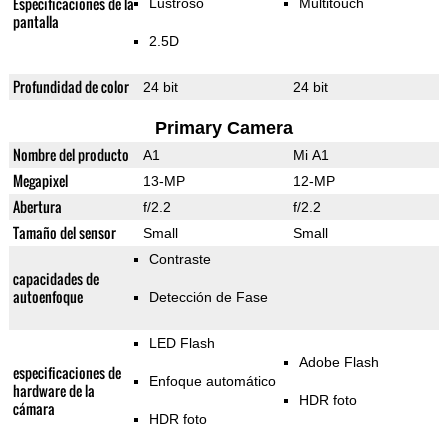
Especificaciones de la
Lustroso
Multitouch
pantalla
2.5D
Profundidad de color
24 bit
24 bit
Primary Camera
Nombre del producto
A1
Mi A1
Megapixel
13-MP
12-MP
Abertura
f/2.2
f/2.2
Tamaño del sensor
Small
Small
Contraste
capacidades de
autoenfoque
Detección de Fase
LED Flash
Adobe Flash
especificaciones de
Enfoque automático
hardware de la
HDR foto
cámara
HDR foto