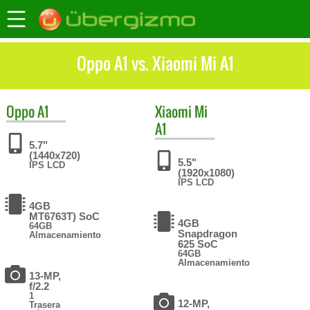
Oppo A1 vs. Xiaomi Mi A1
Oppo
A1
Xiaomi
Mi
A1
5.7"
(1440x720)
5.5"
IPS LCD
(1920x1080)
IPS LCD
4GB
MT6763T) SoC
4GB
64GB
Snapdragon
Almacenamiento
625 SoC
64GB
Almacenamiento
13-MP,
f/2.2
1
12-MP,
Trasera