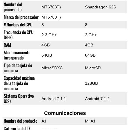
Nombre del
MT6763T)
Snapdragon 625
procesador
Marca del procesador
MT6763T)
# Núcleos del CPU
8
8
Frecuencia de CPU
2.3 GHz
2 GHz
(GHz)
RAM
4GB
4GB
Almacenamiento
64GB
64GB
incorporado
Tipo de tarjeta de
MicroSDXC
MicroSD
memoria
Capacidad máxima
de la tarjeta de
128GB
memoria
Sistema Operativo
Android 7.1.1
Android 7.1.2
(OS)
Comunicaciones
Nombre del producto
A1
Mi A1
Categoría de LTE