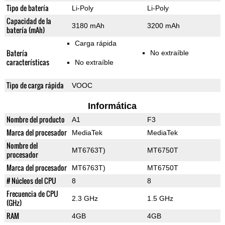
Tipo de batería
Li-Poly
Li-Poly
Capacidad de la
3180 mAh
3200 mAh
batería (mAh)
Carga rápida
Batería
No extraíble
características
No extraíble
Tipo de carga rápida
VOOC
Informática
Nombre del producto
A1
F3
Marca del procesador
MediaTek
MediaTek
Nombre del
MT6763T)
MT6750T
procesador
Marca del procesador
MT6763T)
MT6750T
# Núcleos del CPU
8
8
Frecuencia de CPU
2.3 GHz
1.5 GHz
(GHz)
RAM
4GB
4GB