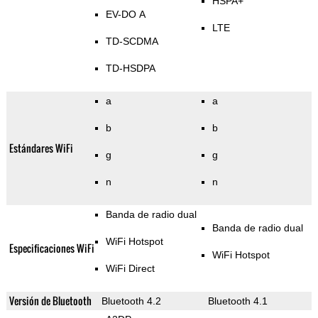
HSPA+
EV-DO A
LTE
TD-SCDMA
TD-HSDPA
a
a
b
b
Estándares WiFi
g
g
n
n
Banda de radio dual
Banda de radio dual
WiFi Hotspot
Especificaciones WiFi
WiFi Hotspot
WiFi Direct
Versión de Bluetooth
Bluetooth 4.2
Bluetooth 4.1