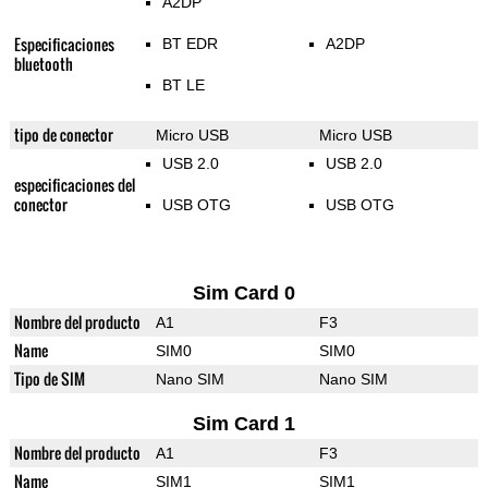
A2DP
Especificaciones
BT EDR
A2DP
bluetooth
BT LE
tipo de conector
Micro USB
Micro USB
USB 2.0
USB 2.0
especificaciones del
conector
USB OTG
USB OTG
Sim Card 0
Nombre del producto
A1
F3
Name
SIM0
SIM0
Tipo de SIM
Nano SIM
Nano SIM
Sim Card 1
Nombre del producto
A1
F3
Name
SIM1
SIM1