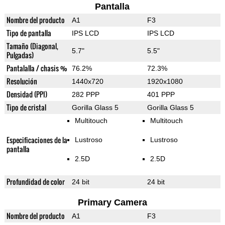
Pantalla
Nombre del producto
A1
F3
Tipo de pantalla
IPS LCD
IPS LCD
Tamaño (Diagonal,
5.7"
5.5"
Pulgadas)
Pantalalla / chasis %
76.2%
72.3%
Resolución
1440x720
1920x1080
Densidad (PPI)
282 PPP
401 PPP
Tipo de cristal
Gorilla Glass 5
Gorilla Glass 5
Multitouch
Multitouch
Especificaciones de la
Lustroso
Lustroso
pantalla
2.5D
2.5D
Profundidad de color
24 bit
24 bit
Primary Camera
Nombre del producto
A1
F3