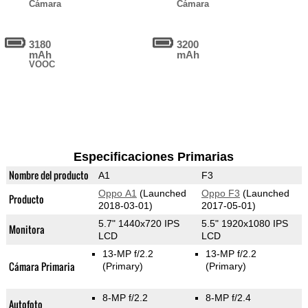
Cámara
Cámara
3180
3200
mAh
mAh
VOOC
Especificaciones Primarias
Nombre del producto
A1
F3
Oppo A1
(Launched
Oppo F3
(Launched
Producto
2018-03-01)
2017-05-01)
5.7" 1440x720 IPS
5.5" 1920x1080 IPS
Monitora
LCD
LCD
13-MP f/2.2
13-MP f/2.2
Cámara Primaria
(Primary)
(Primary)
8-MP f/2.2
8-MP f/2.4
Autofoto