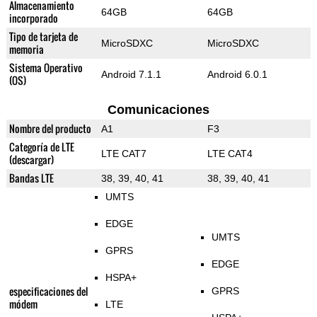
Almacenamiento
64GB
64GB
incorporado
Tipo de tarjeta de
MicroSDXC
MicroSDXC
memoria
Sistema Operativo
Android 7.1.1
Android 6.0.1
(OS)
Comunicaciones
Nombre del producto
A1
F3
Categoría de LTE
LTE CAT7
LTE CAT4
(descargar)
Bandas LTE
38, 39, 40, 41
38, 39, 40, 41
UMTS
EDGE
UMTS
GPRS
EDGE
HSPA+
especificaciones del
GPRS
módem
LTE