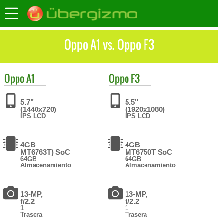
Oppo A1 vs. Oppo F3
Oppo
A1
Oppo
F3
5.7"
5.5"
(1440x720)
(1920x1080)
IPS LCD
IPS LCD
4GB
4GB
MT6763T) SoC
MT6750T SoC
64GB
64GB
Almacenamiento
Almacenamiento
13-MP,
13-MP,
f/2.2
f/2.2
1
1
Trasera
Trasera