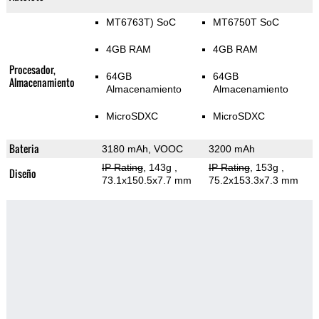
MT6763T) SoC
MT6750T SoC
4GB RAM
4GB RAM
Procesador,
64GB
64GB
Almacenamiento
Almacenamiento
Almacenamiento
MicroSDXC
MicroSDXC
Bateria
3180 mAh, VOOC
3200 mAh
IP Rating
, 143g
,
IP Rating
, 153g
,
Diseño
73.1x150.5x7.7 mm
75.2x153.3x7.3 mm