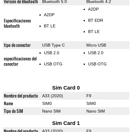
Versión de Bluetooth
Bluetooth 5.0
Bluetooth 4.2
A2DP
A2DP
Especificaciones
BT EDR
bluetooth
BT LE
BT LE
tipo de conector
USB Type C
Micro USB
USB 2.0
USB 2.0
especificaciones del
conector
USB OTG
USB OTG
Sim Card 0
Nombre del producto
A33 (2020)
F9
Name
SIM0
SIM0
Tipo de SIM
Nano SIM
Nano SIM
Sim Card 1
Nombre del producto
A33 (2020)
F9