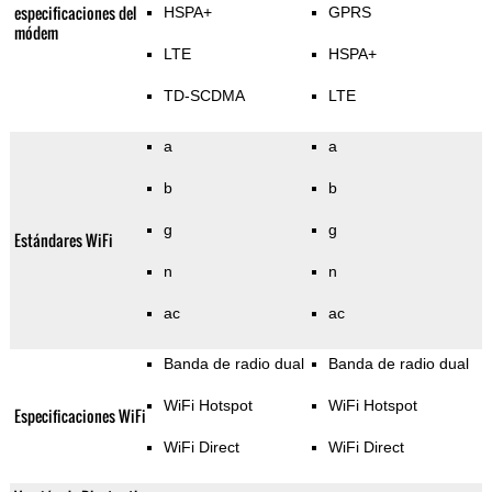
especificaciones del
HSPA+
GPRS
módem
LTE
HSPA+
TD-SCDMA
LTE
a
a
b
b
g
g
Estándares WiFi
n
n
ac
ac
Banda de radio dual
Banda de radio dual
WiFi Hotspot
WiFi Hotspot
Especificaciones WiFi
WiFi Direct
WiFi Direct