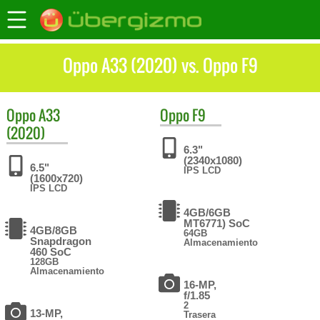
Oppo A33 (2020) vs. Oppo F9
Oppo
A33
Oppo
F9
(2020)
6.3"
(2340x1080)
6.5"
IPS LCD
(1600x720)
IPS LCD
4GB/6GB
MT6771) SoC
4GB/8GB
64GB
Snapdragon
Almacenamiento
460 SoC
128GB
Almacenamiento
16-MP,
f/1.85
2
13-MP,
Trasera