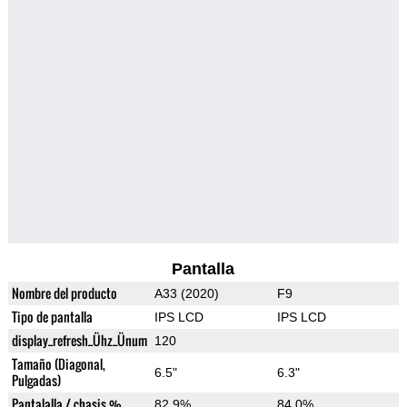
Pantalla
Nombre del producto
A33 (2020)
F9
Tipo de pantalla
IPS LCD
IPS LCD
display_refresh_Ühz_Ünum
120
Tamaño (Diagonal,
6.5"
6.3"
Pulgadas)
Pantalalla / chasis %
82.9%
84.0%