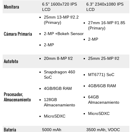
6.5" 1600x720 IPS
6.3" 2340x1080 IPS
Monitora
LCD
LCD
25mm 13-MP f/2.2
(Primary)
27mm 16-MP f/1.85
(Primary)
Cámara Primaria
2-MP
+Bokeh Sensor
2-MP
2-MP
20mm 8-MP f/2
25mm 25-MP f/2
Autofoto
Snapdragon 460
MT6771) SoC
SoC
4GB/6GB RAM
4GB/8GB RAM
Procesador,
64GB
Almacenamiento
128GB
Almacenamiento
Almacenamiento
MicroSDXC
MicroSDXC
Bateria
5000 mAh
3500 mAh, VOOC