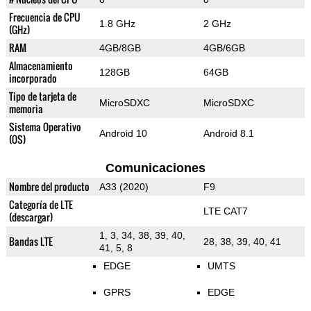
Frecuencia de CPU
1.8 GHz
2 GHz
(GHz)
RAM
4GB/8GB
4GB/6GB
Almacenamiento
128GB
64GB
incorporado
Tipo de tarjeta de
MicroSDXC
MicroSDXC
memoria
Sistema Operativo
Android 10
Android 8.1
(OS)
Comunicaciones
Nombre del producto
A33 (2020)
F9
Categoría de LTE
LTE CAT7
(descargar)
1, 3, 34, 38, 39, 40,
Bandas LTE
28, 38, 39, 40, 41
41, 5, 8
EDGE
UMTS
GPRS
EDGE