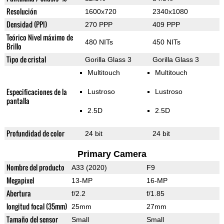
Resolución
1600x720
2340x1080
Densidad (PPI)
270 PPP
409 PPP
Teórico Nivel máximo de
480 NITs
450 NITs
Brillo
Tipo de cristal
Gorilla Glass 3
Gorilla Glass 3
Multitouch
Multitouch
Especificaciones de la
Lustroso
Lustroso
pantalla
2.5D
2.5D
Profundidad de color
24 bit
24 bit
Primary Camera
Nombre del producto
A33 (2020)
F9
Megapixel
13-MP
16-MP
Abertura
f/2.2
f/1.85
longitud focal (35mm)
25mm
27mm
Tamaño del sensor
Small
Small