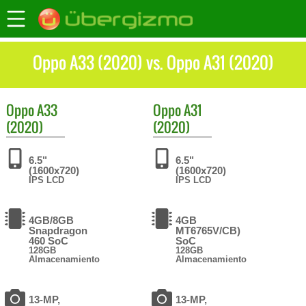
Oppo A33 (2020) vs. Oppo A31 (2020)
Oppo
A33
Oppo
A31
(2020)
(2020)
6.5"
6.5"
(1600x720)
(1600x720)
IPS LCD
IPS LCD
4GB/8GB
4GB
Snapdragon
MT6765V/CB)
460 SoC
SoC
128GB
128GB
Almacenamiento
Almacenamiento
13-MP,
13-MP,