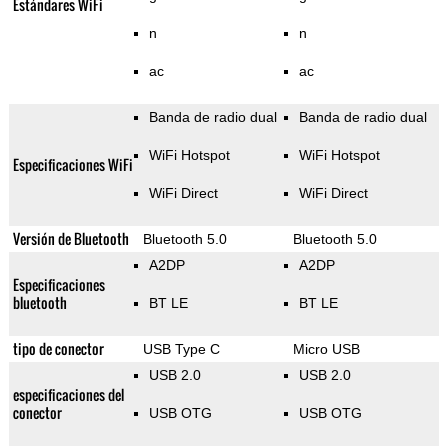
Estándares WiFi
n
n
ac
ac
Banda de radio dual
Banda de radio dual
WiFi Hotspot
WiFi Hotspot
Especificaciones WiFi
WiFi Direct
WiFi Direct
Versión de Bluetooth
Bluetooth 5.0
Bluetooth 5.0
A2DP
A2DP
Especificaciones
bluetooth
BT LE
BT LE
tipo de conector
USB Type C
Micro USB
USB 2.0
USB 2.0
especificaciones del
conector
USB OTG
USB OTG