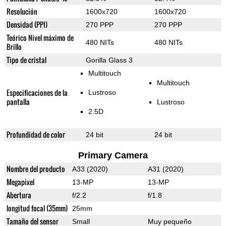
Resolución
1600x720
1600x720
Densidad (PPI)
270 PPP
270 PPP
Teórico Nivel máximo de
480 NITs
480 NITs
Brillo
Tipo de cristal
Gorilla Glass 3
Multitouch
Multitouch
Especificaciones de la
Lustroso
pantalla
Lustroso
2.5D
Profundidad de color
24 bit
24 bit
Primary Camera
Nombre del producto
A33 (2020)
A31 (2020)
Megapixel
13-MP
13-MP
Abertura
f/2.2
f/1.8
longitud focal (35mm)
25mm
Tamaño del sensor
Small
Muy pequeño