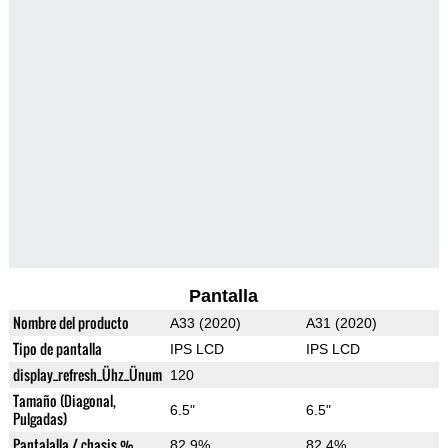
Pantalla
Nombre del producto
A33 (2020)
A31 (2020)
Tipo de pantalla
IPS LCD
IPS LCD
display_refresh_Ühz_Ünum
120
Tamaño (Diagonal,
6.5"
6.5"
Pulgadas)
Pantalalla / chasis %
82.9%
82.4%