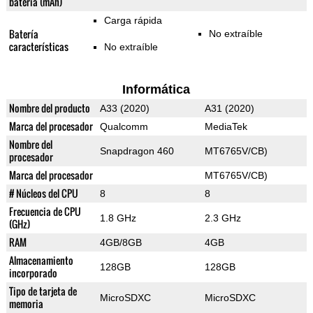
batería (mAh)
Carga rápida
Batería
No extraíble
características
No extraíble
Informática
Nombre del producto
A33 (2020)
A31 (2020)
Marca del procesador
Qualcomm
MediaTek
Nombre del
Snapdragon 460
MT6765V/CB)
procesador
Marca del procesador
MT6765V/CB)
# Núcleos del CPU
8
8
Frecuencia de CPU
1.8 GHz
2.3 GHz
(GHz)
RAM
4GB/8GB
4GB
Almacenamiento
128GB
128GB
incorporado
Tipo de tarjeta de
MicroSDXC
MicroSDXC
memoria