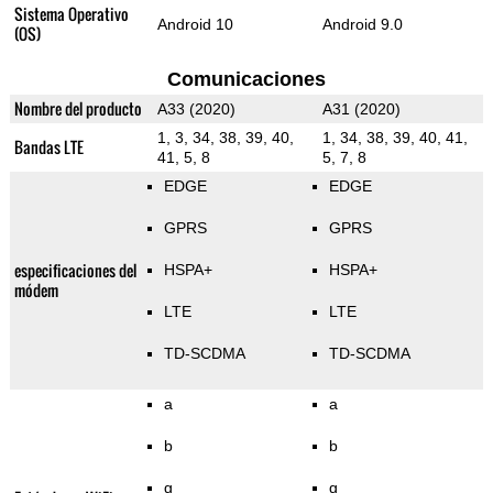
Sistema Operativo
Android 10
Android 9.0
(OS)
Comunicaciones
Nombre del producto
A33 (2020)
A31 (2020)
1, 3, 34, 38, 39, 40,
1, 34, 38, 39, 40, 41,
Bandas LTE
41, 5, 8
5, 7, 8
EDGE
EDGE
GPRS
GPRS
especificaciones del
HSPA+
HSPA+
módem
LTE
LTE
TD-SCDMA
TD-SCDMA
a
a
b
b
g
g