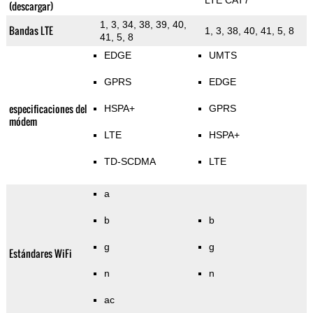
LTE CAT7
(descargar)
1, 3, 34, 38, 39, 40,
Bandas LTE
1, 3, 38, 40, 41, 5, 8
41, 5, 8
EDGE
UMTS
GPRS
EDGE
especificaciones del
HSPA+
GPRS
módem
LTE
HSPA+
TD-SCDMA
LTE
a
b
b
g
g
Estándares WiFi
n
n
ac