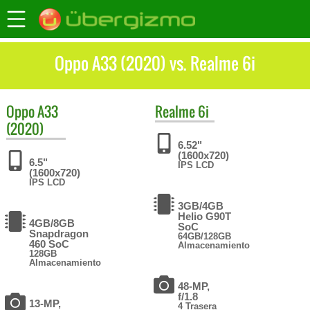
Oppo A33 (2020) vs. Realme 6i
Oppo
A33
Realme
6i
(2020)
6.52"
(1600x720)
6.5"
IPS LCD
(1600x720)
IPS LCD
3GB/4GB
Helio G90T
4GB/8GB
SoC
Snapdragon
64GB/128GB
460 SoC
Almacenamiento
128GB
Almacenamiento
48-MP,
f/1.8
13-MP,
4 Trasera