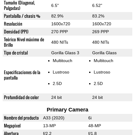
Tamaño (Diagonal,
6.5"
6.52"
Pulgadas)
Pantalalla / chasis %
82.9%
83.2%
Resolución
1600x720
1600x720
Densidad (PPI)
270 PPP
269 PPP
Teórico Nivel máximo de
480 NITs
480 NITs
Brillo
Tipo de cristal
Gorilla Glass 3
Gorilla Glass
Multitouch
Multitouch
Especificaciones de la
Lustroso
Lustroso
pantalla
2.5D
2.5D
Profundidad de color
24 bit
24 bit
Primary Camera
Nombre del producto
A33 (2020)
6i
Megapixel
13-MP
48-MP
Abertura
f/2.2
f/1.8