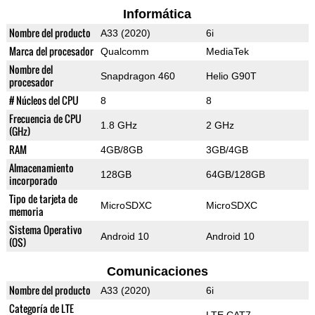
Informática
Nombre del producto
A33 (2020)
6i
Marca del procesador
Qualcomm
MediaTek
Nombre del
Snapdragon 460
Helio G90T
procesador
# Núcleos del CPU
8
8
Frecuencia de CPU
1.8 GHz
2 GHz
(GHz)
RAM
4GB/8GB
3GB/4GB
Almacenamiento
128GB
64GB/128GB
incorporado
Tipo de tarjeta de
MicroSDXC
MicroSDXC
memoria
Sistema Operativo
Android 10
Android 10
(OS)
Comunicaciones
Nombre del producto
A33 (2020)
6i
Categoría de LTE