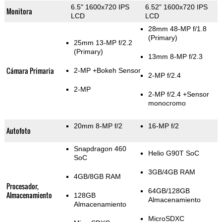
6.5" 1600x720 IPS
6.52" 1600x720 IPS
Monitora
LCD
LCD
28mm 48-MP f/1.8
(Primary)
25mm 13-MP f/2.2
(Primary)
13mm 8-MP f/2.3
Cámara Primaria
2-MP
+Bokeh Sensor
2-MP f/2.4
2-MP
2-MP f/2.4
+Sensor
monocromo
20mm 8-MP f/2
16-MP f/2
Autofoto
Snapdragon 460
Helio G90T SoC
SoC
3GB/4GB RAM
4GB/8GB RAM
Procesador,
64GB/128GB
Almacenamiento
128GB
Almacenamiento
Almacenamiento
MicroSDXC