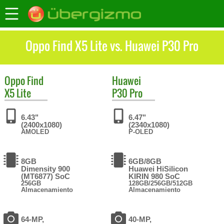
Oppo Find X5 Lite vs. Huawei P30 Pro
Oppo
Find
Huawei
X5 Lite
P30 Pro
6.43"
6.47"
(2400x1080)
(2340x1080)
AMOLED
P-OLED
8GB
6GB/8GB
Dimensity 900
Huawei HiSilicon
(MT6877) SoC
KIRIN 980 SoC
256GB
128GB/256GB/512GB
Almacenamiento
Almacenamiento
64-MP,
40-MP,