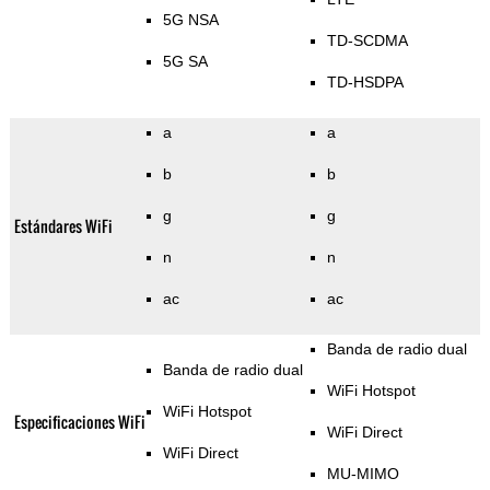
5G NSA
TD-SCDMA
5G SA
TD-HSDPA
a
a
b
b
g
g
Estándares WiFi
n
n
ac
ac
Banda de radio dual
Banda de radio dual
WiFi Hotspot
WiFi Hotspot
Especificaciones WiFi
WiFi Direct
WiFi Direct
MU-MIMO