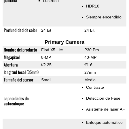
pantalla
Lustroso
HDR10
Siempre encendido
Profundidad de color
24 bit
24 bit
Primary Camera
Nombre del producto
Find X5 Lite
P30 Pro
Megapixel
8-MP
40-MP
Abertura
f/2.25
f/1.6
longitud focal (35mm)
27mm
Tamaño del sensor
Small
Medio
Contraste
capacidades de
Detección de Fase
autoenfoque
Asistente de láser AF
Enfoque automático