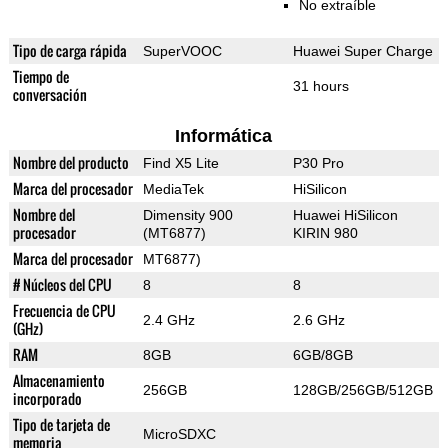
No extraíble
Tipo de carga rápida
SuperVOOC
Huawei Super Charge
Tiempo de
31 hours
conversación
Informática
Nombre del producto
Find X5 Lite
P30 Pro
Marca del procesador
MediaTek
HiSilicon
Nombre del
Dimensity 900
Huawei HiSilicon
procesador
(MT6877)
KIRIN 980
Marca del procesador
MT6877)
# Núcleos del CPU
8
8
Frecuencia de CPU
2.4 GHz
2.6 GHz
(GHz)
RAM
8GB
6GB/8GB
Almacenamiento
256GB
128GB/256GB/512GB
incorporado
Tipo de tarjeta de
MicroSDXC
memoria