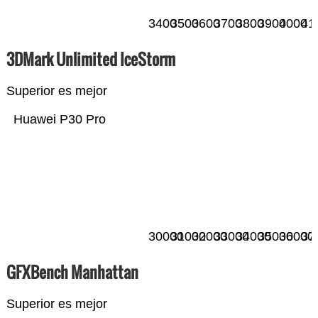
3400
3500
3600
3700
3800
3900
4000
41
3DMark Unlimited IceStorm
Superior es mejor
Huawei P30 Pro
30000
31000
32000
33000
34000
35000
36000
37
GFXBench Manhattan
Superior es mejor