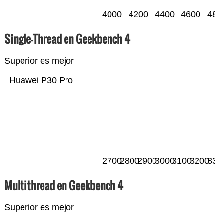
4000
4200
4400
4600
48
Single-Thread en Geekbench 4
Superior es mejor
Huawei P30 Pro
2700
2800
2900
3000
3100
3200
33
Multithread en Geekbench 4
Superior es mejor