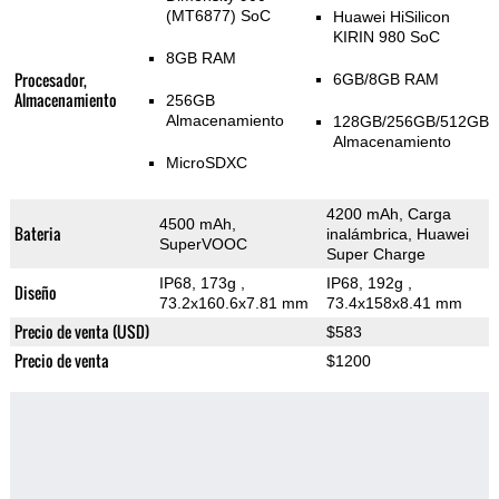
(MT6877) SoC
Huawei HiSilicon
KIRIN 980 SoC
8GB RAM
Procesador,
6GB/8GB RAM
Almacenamiento
256GB
Almacenamiento
128GB/256GB/512GB
Almacenamiento
MicroSDXC
4200 mAh, Carga
4500 mAh,
Bateria
inalámbrica, Huawei
SuperVOOC
Super Charge
IP68, 173g
,
IP68, 192g
,
Diseño
73.2x160.6x7.81 mm
73.4x158x8.41 mm
Precio de venta (USD)
$583
Precio de venta
$1200