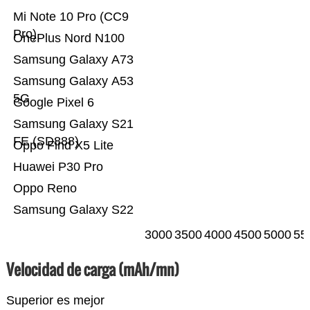
Mi Note 10 Pro (CC9
Pro)
OnePlus Nord N100
Samsung Galaxy A73
Samsung Galaxy A53
5G
Google Pixel 6
Samsung Galaxy S21
FE (SD888)
Oppo Find X5 Lite
Huawei P30 Pro
Oppo Reno
Samsung Galaxy S22
3000
3500
4000
4500
5000
55
Velocidad de carga (mAh/mn)
Superior es mejor