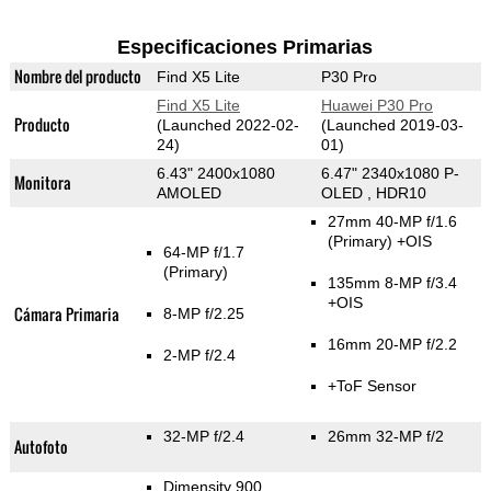
Especificaciones Primarias
Nombre del producto
Find X5 Lite
P30 Pro
Find X5 Lite
Huawei P30 Pro
Producto
(Launched 2022-02-
(Launched 2019-03-
24)
01)
6.43" 2400x1080
6.47" 2340x1080 P-
Monitora
AMOLED
OLED , HDR10
27mm 40-MP f/1.6
(Primary)
+OIS
64-MP f/1.7
(Primary)
135mm 8-MP f/3.4
+OIS
Cámara Primaria
8-MP f/2.25
16mm 20-MP f/2.2
2-MP f/2.4
+ToF Sensor
32-MP f/2.4
26mm 32-MP f/2
Autofoto
Dimensity 900