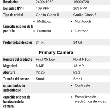
Resolución
2400x1080
1600x720
Densidad (PPI)
409 PPP
269 PPP
Tipo de cristal
Gorilla Glass 5
Gorilla Glass 5
Multitouch
Multitouch
Especificaciones de la
pantalla
Lustroso
Lustroso
Profundidad de color
24 bit
24 bit
Primary Camera
Nombre del producto
Find X5 Lite
Nord N100
Megapixel
8-MP
13-MP
Abertura
f/2.25
f/2.2
Tamaño del sensor
Small
Small
capacidades de
Contraste
autoenfoque
especificaciones de
Estabilización
hardware de la
electrónica de video
cámara