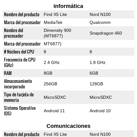
Informática
Nombre del producto
Find X5 Lite
Nord N100
Marca del procesador
MediaTek
Qualcomm
Nombre del
Dimensity 900
Snapdragon 460
procesador
(MT6877)
Marca del procesador
MT6877)
# Núcleos del CPU
8
8
Frecuencia de CPU
2.4 GHz
1.8 GHz
(GHz)
RAM
8GB
6GB
Almacenamiento
256GB
128GB
incorporado
Tipo de tarjeta de
MicroSDXC
MicroSDXC
memoria
Sistema Operativo
Android 11
Android 10
(OS)
Comunicaciones
Nombre del producto
Find X5 Lite
Nord N100