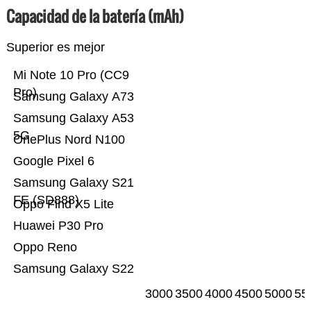
Capacidad de la batería (mAh)
Superior es mejor
Mi Note 10 Pro (CC9
Pro)
Samsung Galaxy A73
Samsung Galaxy A53
5G
OnePlus Nord N100
Google Pixel 6
Samsung Galaxy S21
FE (SD888)
Oppo Find X5 Lite
Huawei P30 Pro
Oppo Reno
Samsung Galaxy S22
3000
3500
4000
4500
5000
55