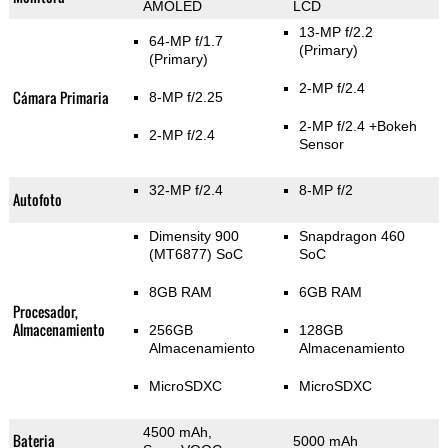
AMOLED
LCD
13-MP f/2.2
64-MP f/1.7
(Primary)
(Primary)
2-MP f/2.4
Cámara Primaria
8-MP f/2.25
2-MP f/2.4
+Bokeh
2-MP f/2.4
Sensor
32-MP f/2.4
8-MP f/2
Autofoto
Dimensity 900
Snapdragon 460
(MT6877) SoC
SoC
8GB RAM
6GB RAM
Procesador,
Almacenamiento
256GB
128GB
Almacenamiento
Almacenamiento
MicroSDXC
MicroSDXC
4500 mAh,
Bateria
5000 mAh