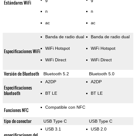
Estándares WiFi
n
n
ac
ac
Banda de radio dual
Banda de radio dual
WiFi Hotspot
WiFi Hotspot
Especificaciones WiFi
WiFi Direct
WiFi Direct
Versión de Bluetooth
Bluetooth 5.2
Bluetooth 5.0
A2DP
A2DP
Especificaciones
bluetooth
BT LE
BT LE
Compatible con NFC
Funciones NFC
tipo de conector
USB Type C
USB Type C
USB 3.1
USB 2.0
especificaciones del