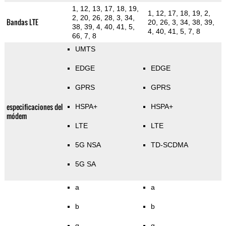
1, 12, 13, 17, 18, 19,
1, 12, 17, 18, 19, 2,
2, 20, 26, 28, 3, 34,
Bandas LTE
20, 26, 3, 34, 38, 39,
38, 39, 4, 40, 41, 5,
4, 40, 41, 5, 7, 8
66, 7, 8
UMTS
EDGE
EDGE
GPRS
GPRS
especificaciones del
HSPA+
HSPA+
módem
LTE
LTE
5G NSA
TD-SCDMA
5G SA
a
a
b
b
g
g