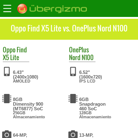
Oppo Find X5 Lite vs. OnePlus Nord N100
Oppo
Find
OnePlus
X5 Lite
Nord N100
6.43"
6.52"
(2400x1080)
(1600x720)
AMOLED
IPS LCD
8GB
6GB
Dimensity 900
Snapdragon
(MT6877) SoC
460 SoC
256GB
128GB
Almacenamiento
Almacenamiento
64-MP,
13-MP,