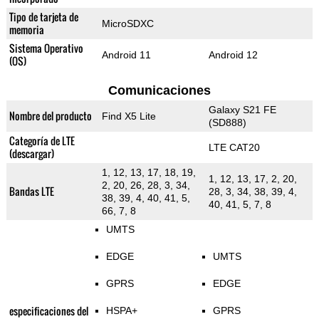
Tipo de tarjeta de
MicroSDXC
memoria
Sistema Operativo
Android 11
Android 12
(OS)
Comunicaciones
Galaxy S21 FE
Nombre del producto
Find X5 Lite
(SD888)
Categoría de LTE
LTE CAT20
(descargar)
1, 12, 13, 17, 18, 19,
1, 12, 13, 17, 2, 20,
2, 20, 26, 28, 3, 34,
Bandas LTE
28, 3, 34, 38, 39, 4,
38, 39, 4, 40, 41, 5,
40, 41, 5, 7, 8
66, 7, 8
UMTS
EDGE
UMTS
GPRS
EDGE
especificaciones del
HSPA+
GPRS