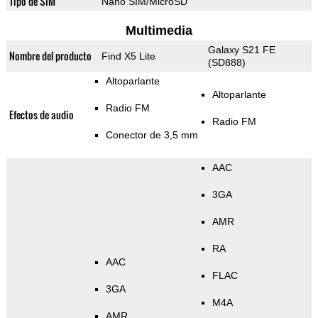
Tipo de SIM
Nano SIM/MicroSD
Multimedia
Galaxy S21 FE
Nombre del producto
Find X5 Lite
(SD888)
Altoparlante
Altoparlante
Radio FM
Efectos de audio
Radio FM
Conector de 3,5 mm
AAC
3GA
AMR
RA
AAC
FLAC
3GA
M4A
AMR