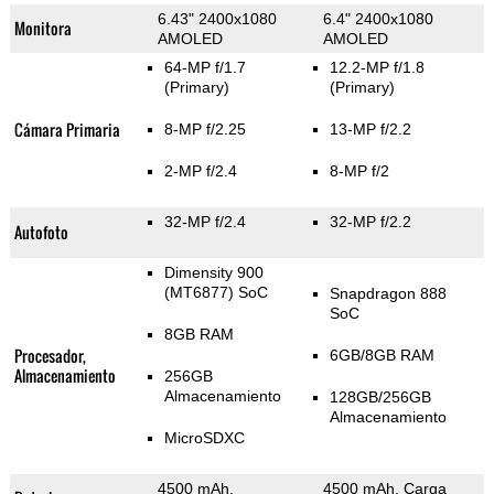
6.43" 2400x1080
6.4" 2400x1080
Monitora
AMOLED
AMOLED
64-MP f/1.7
12.2-MP f/1.8
(Primary)
(Primary)
Cámara Primaria
8-MP f/2.25
13-MP f/2.2
2-MP f/2.4
8-MP f/2
32-MP f/2.4
32-MP f/2.2
Autofoto
Dimensity 900
(MT6877) SoC
Snapdragon 888
SoC
8GB RAM
Procesador,
6GB/8GB RAM
Almacenamiento
256GB
Almacenamiento
128GB/256GB
Almacenamiento
MicroSDXC
4500 mAh,
4500 mAh, Carga