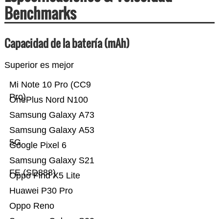
Benchmarks
Capacidad de la batería (mAh)
Superior es mejor
Mi Note 10 Pro (CC9
Pro)
OnePlus Nord N100
Samsung Galaxy A73
Samsung Galaxy A53
5G
Google Pixel 6
Samsung Galaxy S21
FE (SD888)
Oppo Find X5 Lite
Huawei P30 Pro
Oppo Reno