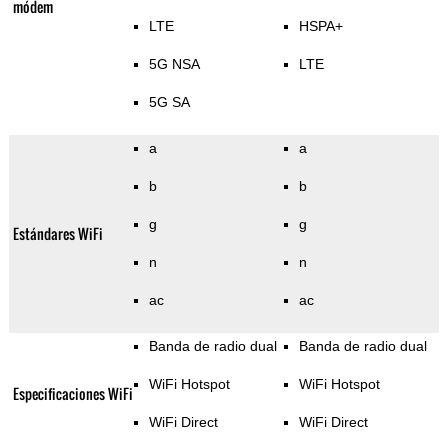
módem
LTE
HSPA+
5G NSA
LTE
5G SA
a
a
b
b
g
g
Estándares WiFi
n
n
ac
ac
Banda de radio dual
Banda de radio dual
WiFi Hotspot
WiFi Hotspot
Especificaciones WiFi
WiFi Direct
WiFi Direct