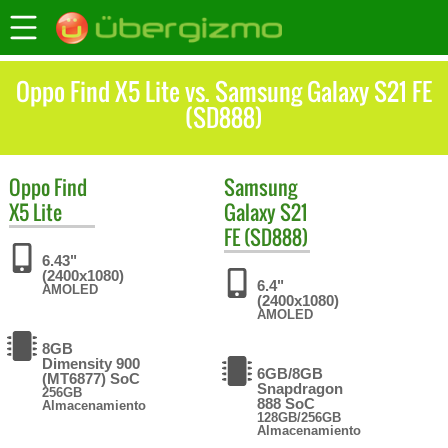
Oppo Find X5 Lite vs. Samsung Galaxy S21 FE
(SD888)
Oppo
Find
Samsung
X5 Lite
Galaxy S21
FE (SD888)
6.43"
(2400x1080)
6.4"
AMOLED
(2400x1080)
AMOLED
8GB
Dimensity 900
6GB/8GB
(MT6877) SoC
Snapdragon
256GB
888 SoC
Almacenamiento
128GB/256GB
Almacenamiento