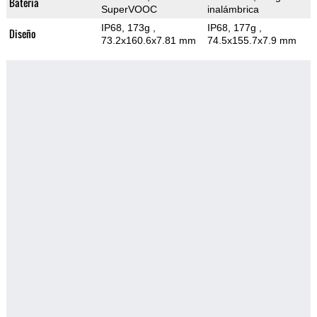
Bateria
SuperVOOC
inalámbrica
IP68, 173g
,
IP68, 177g
,
Diseño
73.2x160.6x7.81 mm
74.5x155.7x7.9 mm