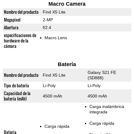
Macro Camera
Nombre del producto
Find X5 Lite
Megapixel
2-MP
Abertura
f/2.4
especificaciones de
Macro Lens
hardware de la
cámara
Batería
Galaxy S21 FE
Nombre del producto
Find X5 Lite
(SD888)
Tipo de batería
Li-Poly
Li-Poly
Capacidad de la
4500 mAh
4500 mAh
batería (mAh)
Carga inalámbrica
integrada
Carga rápida
Carga rápida
Batería