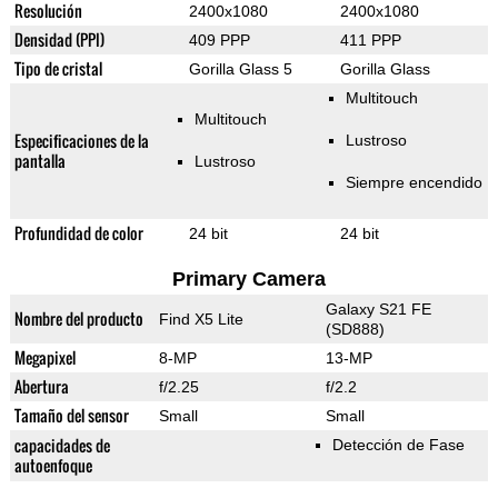
Resolución
2400x1080
2400x1080
Densidad (PPI)
409 PPP
411 PPP
Tipo de cristal
Gorilla Glass 5
Gorilla Glass
Multitouch
Multitouch
Especificaciones de la
Lustroso
pantalla
Lustroso
Siempre encendido
Profundidad de color
24 bit
24 bit
Primary Camera
Galaxy S21 FE
Nombre del producto
Find X5 Lite
(SD888)
Megapixel
8-MP
13-MP
Abertura
f/2.25
f/2.2
Tamaño del sensor
Small
Small
capacidades de
Detección de Fase
autoenfoque