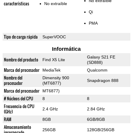
No extraíble
características
No extraíble
Qi
PMA
Tipo de carga rápida
SuperVOOC
Informática
Galaxy S21 FE
Nombre del producto
Find X5 Lite
(SD888)
Marca del procesador
MediaTek
Qualcomm
Nombre del
Dimensity 900
Snapdragon 888
procesador
(MT6877)
Marca del procesador
MT6877)
# Núcleos del CPU
8
8
Frecuencia de CPU
2.4 GHz
2.84 GHz
(GHz)
RAM
8GB
6GB/8GB
Almacenamiento
256GB
128GB/256GB
incorporado