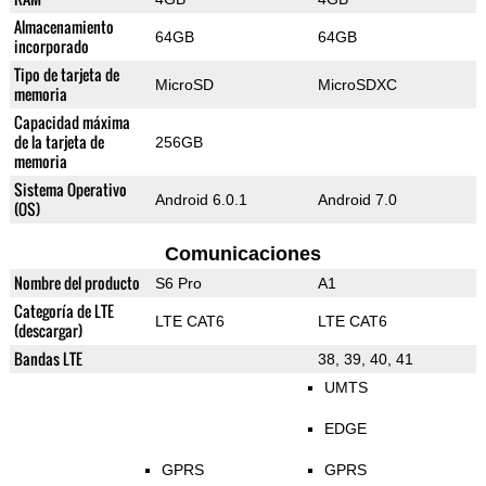
Almacenamiento
64GB
64GB
incorporado
Tipo de tarjeta de
MicroSD
MicroSDXC
memoria
Capacidad máxima
de la tarjeta de
256GB
memoria
Sistema Operativo
Android 6.0.1
Android 7.0
(OS)
Comunicaciones
Nombre del producto
S6 Pro
A1
Categoría de LTE
LTE CAT6
LTE CAT6
(descargar)
Bandas LTE
38, 39, 40, 41
UMTS
EDGE
GPRS
GPRS