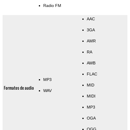
Radio FM
AAC
3GA
AMR
RA
AWB
FLAC
MP3
MID
Formatos de audio
WAV
MIDI
MP3
OGA
OGG