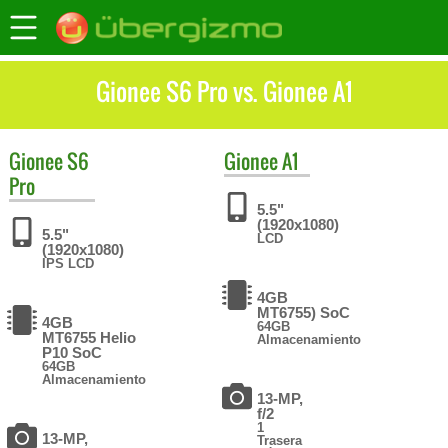
Gionee S6 Pro vs. Gionee A1
Gionee
S6
Gionee
A1
Pro
5.5"
(1920x1080)
5.5"
LCD
(1920x1080)
IPS LCD
4GB
MT6755) SoC
4GB
64GB
MT6755 Helio
Almacenamiento
P10 SoC
64GB
Almacenamiento
13-MP,
f/2
1
13-MP,
Trasera