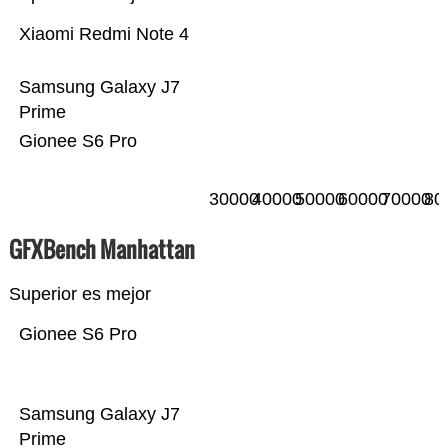
Xiaomi Redmi Note 4
Samsung Galaxy J7
Prime
Gionee S6 Pro
30000
40000
50000
60000
70000
80
GFXBench Manhattan
Superior es mejor
Gionee S6 Pro
Samsung Galaxy J7
Prime