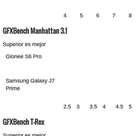
4
5
6
7
8
GFXBench Manhattan 3.1
Superior es mejor
Gionee S6 Pro
Samsung Galaxy J7
Prime
2.5
3
3.5
4
4.5
5
GFXBench T-Rex
Superior es mejor