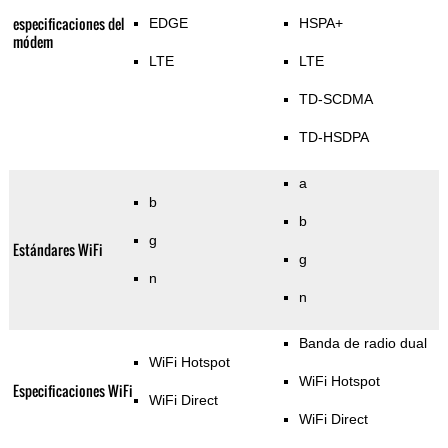
especificaciones del
EDGE
HSPA+
módem
LTE
LTE
TD-SCDMA
TD-HSDPA
a
b
b
g
Estándares WiFi
g
n
n
Banda de radio dual
WiFi Hotspot
WiFi Hotspot
Especificaciones WiFi
WiFi Direct
WiFi Direct