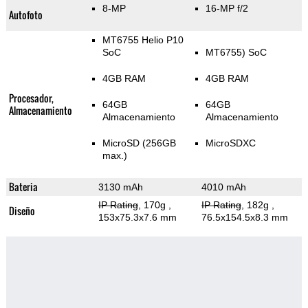
8-MP
16-MP f/2
Autofoto
MT6755 Helio P10
SoC
MT6755) SoC
4GB RAM
4GB RAM
Procesador,
64GB
64GB
Almacenamiento
Almacenamiento
Almacenamiento
MicroSD (256GB
MicroSDXC
max.)
Bateria
3130 mAh
4010 mAh
IP Rating
, 170g
,
IP Rating
, 182g
,
Diseño
153x75.3x7.6 mm
76.5x154.5x8.3 mm