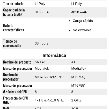
Tipo de batería
Li-Poly
Li-Poly
Capacidad de la
3130 mAh
4010 mAh
batería (mAh)
Carga rápida
Batería
características
No extraíble
Tiempo de
38 hours
conversación
Informática
Nombre del producto
S6 Pro
A1
Marca del procesador
Mediatek
MediaTek
Nombre del
MT6755 Helio P10
MT6755)
procesador
Marca del procesador
MT6755)
# Núcleos del CPU
8
8
Frecuencia de CPU
4x1.8 & 4x1.0 GHz
2 GHz
(GHz)
RAM
4GB
4GB