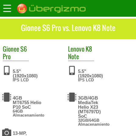
Gionee S6 Pro vs. Lenovo K8 Note
Gionee
S6
Lenovo
K8
Pro
Note
5.5"
5.5"
(1920x1080)
(1920x1080)
IPS LCD
IPS LCD
4GB
3GB/4GB
MT6755 Helio
MediaTek
P10 SoC
Helio X23
64GB
(MT6797D)
Almacenamiento
SoC
32GB/64GB
Almacenamiento
13-MP,