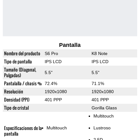
Pantalla
Nombre del producto
S6 Pro
K8 Note
Tipo de pantalla
IPS LCD
IPS LCD
Tamaño (Diagonal,
5.5"
5.5"
Pulgadas)
Pantalalla / chasis %
72.4%
71.1%
Resolución
1920x1080
1920x1080
Densidad (PPI)
401 PPP
401 PPP
Tipo de cristal
Gorilla Glass
Multitouch
Especificaciones de la
Multitouch
Lustroso
pantalla
2.5D