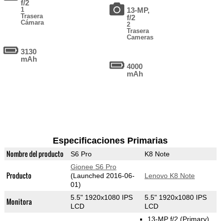
f/2
1
13-MP,
Trasera
f/2
Cámara
2
Trasera
Cameras
3130
mAh
4000
mAh
Especificaciones Primarias
Nombre del producto
S6 Pro
K8 Note
Gionee S6 Pro
Producto
(Launched 2016-06-
Lenovo K8 Note
01)
5.5" 1920x1080 IPS
5.5" 1920x1080 IPS
Monitora
LCD
LCD
13-MP f/2
(Primary)