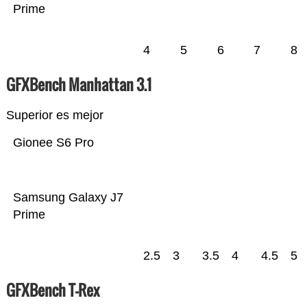
Prime
4
5
6
7
8
GFXBench Manhattan 3.1
Superior es mejor
Gionee S6 Pro
Samsung Galaxy J7
Prime
2.5
3
3.5
4
4.5
5
GFXBench T-Rex