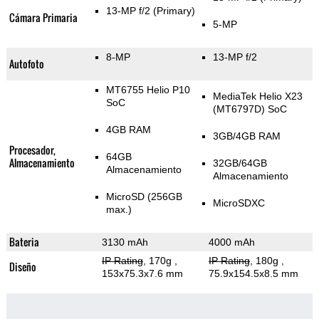
13-MP f/2
(Primary)
Cámara Primaria
5-MP
8-MP
13-MP f/2
Autofoto
MT6755 Helio P10
MediaTek Helio X23
SoC
(MT6797D) SoC
4GB RAM
3GB/4GB RAM
Procesador,
64GB
Almacenamiento
32GB/64GB
Almacenamiento
Almacenamiento
MicroSD (256GB
MicroSDXC
max.)
Bateria
3130 mAh
4000 mAh
IP Rating
, 170g
,
IP Rating
, 180g
,
Diseño
153x75.3x7.6 mm
75.9x154.5x8.5 mm