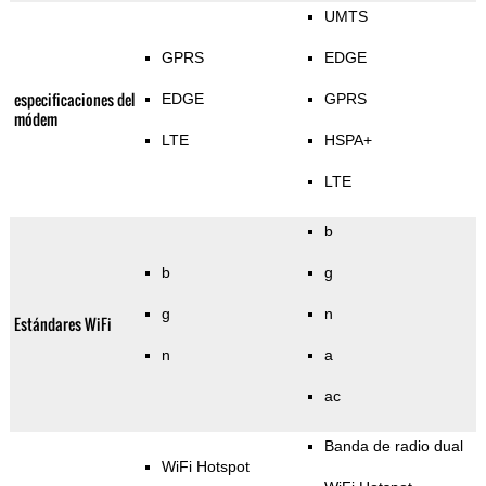
UMTS
GPRS
EDGE
especificaciones del
EDGE
GPRS
módem
LTE
HSPA+
LTE
b
b
g
g
n
Estándares WiFi
n
a
ac
Banda de radio dual
WiFi Hotspot