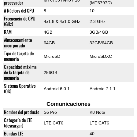
MT6755 Helio P10
procesador
(MT6797D)
# Núcleos del CPU
8
10
Frecuencia de CPU
4x1.8 & 4x1.0 GHz
2.3 GHz
(GHz)
RAM
4GB
3GB/4GB
Almacenamiento
64GB
32GB/64GB
incorporado
Tipo de tarjeta de
MicroSD
MicroSDXC
memoria
Capacidad máxima
de la tarjeta de
256GB
memoria
Sistema Operativo
Android 6.0.1
Android 7.1.1
(OS)
Comunicaciones
Nombre del producto
S6 Pro
K8 Note
Categoría de LTE
LTE CAT6
LTE CAT6
(descargar)
Bandas LTE
40