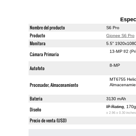
Espec
Nombre del producto
S6 Pro
Producto
Gionee S6 Pro
Monitora
5.5" 1920x108
13-MP f/2
(Pr
Cámara Primaria
8-MP
Autofoto
MT6755 Heli
Procesador, Almacenamiento
Almacenamie
Bateria
3130 mAh
IP Rating
, 170
Diseño
x 2.96 x 0.30 inches
Precio de venta (USD)