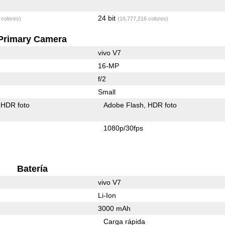
24 bit
 colores)
(16,777,216 colores)
Primary Camera
vivo V7
16-MP
f/2
Small
HDR foto
Adobe Flash
HDR foto
1080p/30fps
Batería
vivo V7
Li-Ion
3000 mAh
Carga rápida