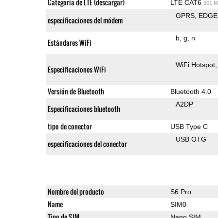
Categoría de LTE (descargar)
LTE CAT6
301 M
GPRS
EDGE
especificaciones del módem
b
g
n
Estándares WiFi
WiFi Hotspot
Especificaciones WiFi
Versión de Bluetooth
Bluetooth 4.0
A2DP
Especificaciones bluetooth
tipo de conector
USB Type C
USB OTG
especificaciones del conector
Nombre del producto
S6 Pro
Name
SIM0
Tipo de SIM
Nano SIM