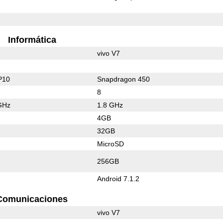
Informática
vivo V7
P10
Snapdragon 450
8
GHz
1.8 GHz
4GB
32GB
MicroSD
256GB
Android 7.1.2
Comunicaciones
vivo V7