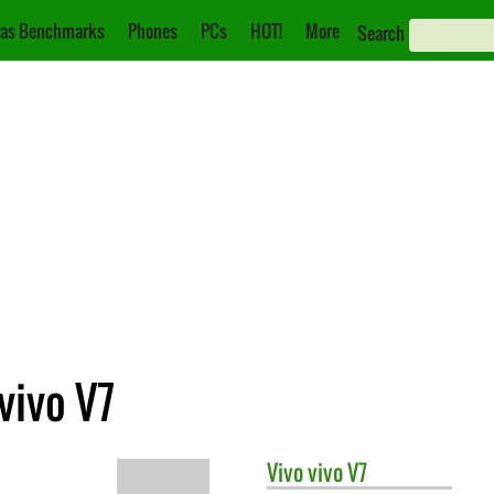
as Benchmarks
Phones
PCs
HOT!
More
Search
vivo V7
Vivo
vivo V7