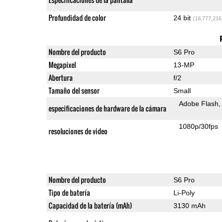
Profundidad de color
24 bit
(16,777,216
Nombre del producto
S6 Pro
Megapixel
13-MP
Abertura
f/2
Tamaño del sensor
Small
Adobe Flash
especificaciones de hardware de la cámara
1080p/30fps
resoluciones de video
Nombre del producto
S6 Pro
Tipo de batería
Li-Poly
Capacidad de la batería (mAh)
3130 mAh