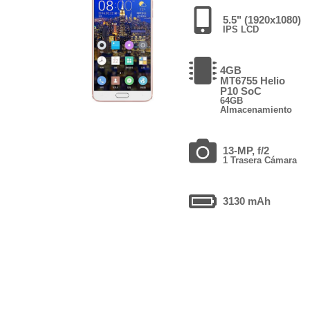
5.5" (1920x1080)
IPS LCD
4GB
MT6755 Helio
P10 SoC
64GB
Almacenamiento
13-MP, f/2
1 Trasera Cámara
3130 mAh