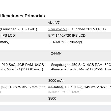
ificaciones Primarias
vivo V7
(Launched 2016-06-01)
Vivo vivo V7
(Launched 2017-11-01)
0 IPS LCD
5.7" 1440x720 IPS LCD
imary)
16-MP f/2
(Primary)
24-MP
o P10 SoC
4GB RAM
64GB
Snapdragon 450 SoC
4GB RAM
32
nto
MicroSD (256GB max.)
Almacenamiento
MicroSD (256GB ma
3000 mAh
g
, 153x75.3x7.6 mm
IP Rating
, 139g
, 149.3x72.8x7.9
(6oz)
(6.02
(4.9oz)
)
(5.88 x 2.87 x 0.31 inches)
$500