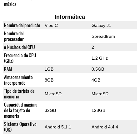
música
Informática
Nombre del producto
Vibe C
Galaxy J1
Nombre del
Spreadtrum
procesador
# Núcleos del CPU
2
Frecuencia de CPU
1.2 GHz
(GHz)
RAM
1GB
0.5GB
Almacenamiento
8GB
4GB
incorporado
Tipo de tarjeta de
MicroSD
MicroSD
memoria
Capacidad máxima
de la tarjeta de
32GB
128GB
memoria
Sistema Operativo
Android 5.1.1
Android 4.4.4
(OS)