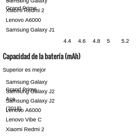
Samsung Galaxy
Grand Prime
Xiaomi Redmi 2
Lenovo A6000
Samsung Galaxy J1
4.4
4.6
4.8
5
5.2
Capacidad de la batería (mAh)
Superior es mejor
Samsung Galaxy
Grand Prime
Samsung Galaxy J2
Ace
Samsung Galaxy J2
(2018)
Lenovo A6000
Lenovo Vibe C
Xiaomi Redmi 2