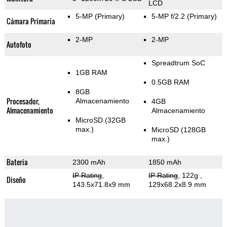
LCD
5-MP
(Primary)
5-MP f/2.2
(Primary)
Cámara Primaria
2-MP
2-MP
Autofoto
Spreadtrum SoC
1GB RAM
0.5GB RAM
8GB
Procesador,
Almacenamiento
4GB
Almacenamiento
Almacenamiento
MicroSD (32GB
max.)
MicroSD (128GB
max.)
Bateria
2300 mAh
1850 mAh
IP Rating
,
IP Rating
, 122g
,
Diseño
143.5x71.8x9 mm
129x68.2x8.9 mm