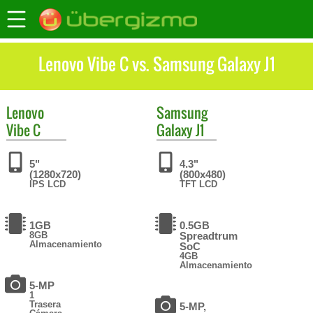
Lenovo Vibe C vs. Samsung Galaxy J1
Lenovo
Samsung
Vibe C
Galaxy J1
5"
4.3"
(1280x720)
(800x480)
IPS LCD
TFT LCD
1GB
0.5GB
8GB
Spreadtrum
Almacenamiento
SoC
4GB
Almacenamiento
5-MP
1
Trasera
5-MP,