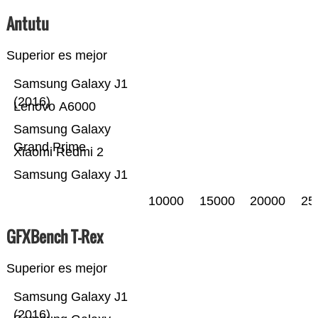
Antutu
Superior es mejor
Samsung Galaxy J1
(2016)
Lenovo A6000
Samsung Galaxy
Grand Prime
Xiaomi Redmi 2
Samsung Galaxy J1
10000
15000
20000
25
GFXBench T-Rex
Superior es mejor
Samsung Galaxy J1
(2016)