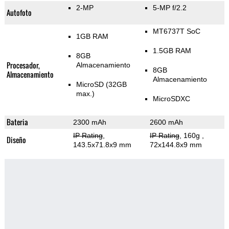
2-MP
5-MP f/2.2
Autofoto
MT6737T SoC
1GB RAM
1.5GB RAM
8GB
Procesador,
Almacenamiento
8GB
Almacenamiento
Almacenamiento
MicroSD (32GB
max.)
MicroSDXC
Bateria
2300 mAh
2600 mAh
IP Rating
,
IP Rating
, 160g
,
Diseño
143.5x71.8x9 mm
72x144.8x9 mm