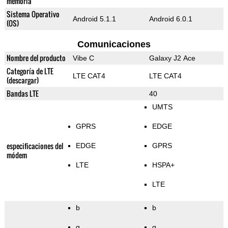
memoria
Sistema Operativo
Android 5.1.1
Android 6.0.1
(OS)
Comunicaciones
Nombre del producto
Vibe C
Galaxy J2 Ace
Categoría de LTE
LTE CAT4
LTE CAT4
(descargar)
Bandas LTE
40
UMTS
GPRS
EDGE
especificaciones del
EDGE
GPRS
módem
LTE
HSPA+
LTE
b
b
g
g