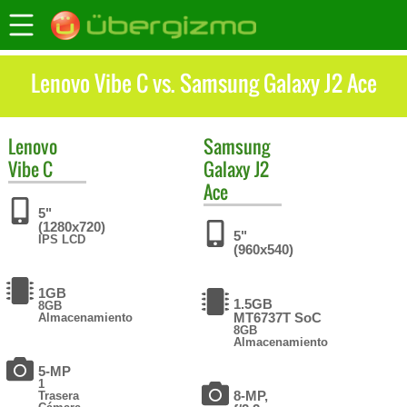
Lenovo Vibe C vs. Samsung Galaxy J2 Ace
Lenovo
Samsung
Vibe C
Galaxy J2
Ace
5"
(1280x720)
5"
IPS LCD
(960x540)
1GB
1.5GB
8GB
MT6737T SoC
Almacenamiento
8GB
Almacenamiento
5-MP
1
8-MP,
Trasera