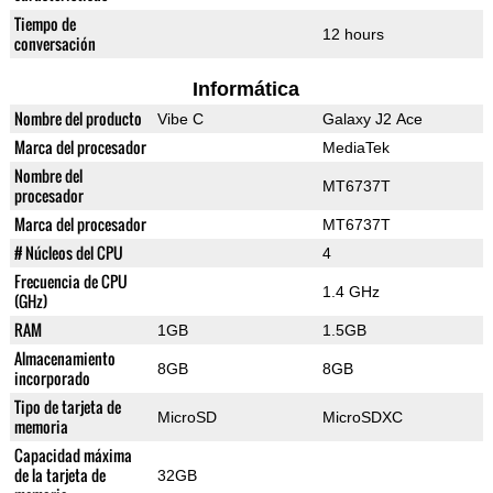
Tiempo de
12 hours
conversación
Informática
Nombre del producto
Vibe C
Galaxy J2 Ace
Marca del procesador
MediaTek
Nombre del
MT6737T
procesador
Marca del procesador
MT6737T
# Núcleos del CPU
4
Frecuencia de CPU
1.4 GHz
(GHz)
RAM
1GB
1.5GB
Almacenamiento
8GB
8GB
incorporado
Tipo de tarjeta de
MicroSD
MicroSDXC
memoria
Capacidad máxima
de la tarjeta de
32GB