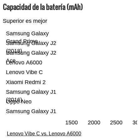
Capacidad de la batería (mAh)
Superior es mejor
Samsung Galaxy
Grand Prime
Samsung Galaxy J2
(2018)
Samsung Galaxy J2
Ace
Lenovo A6000
Lenovo Vibe C
Xiaomi Redmi 2
Samsung Galaxy J1
(2016)
Oppo Neo
Samsung Galaxy J1
1500
2000
2500
30
Lenovo Vibe C vs. Lenovo A6000