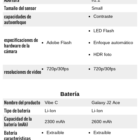
f/2.2
Tamaño del sensor
Small
capacidades de
Contraste
autoenfoque
LED Flash
especificaciones de
Adobe Flash
Enfoque automático
hardware de la
cámara
HDR foto
720p/30fps
720p/30fps
resoluciones de video
Batería
Nombre del producto
Vibe C
Galaxy J2 Ace
Tipo de batería
Li-Ion
Li-Ion
Capacidad de la
2300 mAh
2600 mAh
batería (mAh)
Batería
Extraíble
Extraíble
características