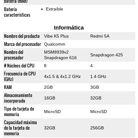
batería (mAh)
Batería
Extraíble
características
Informática
Nombre del producto
Vibe K5 Plus
Redmi 5A
Marca del procesador
Qualcomm
Nombre del
MSM8939v2
Snapdragon 425
procesador
Snapdragon 616
# Núcleos del CPU
8
4
Frecuencia de CPU
4x1.5 & 4x1.2 GHz
1.4 GHz
(GHz)
RAM
2GB
3GB
Almacenamiento
16GB
32GB
incorporado
Tipo de tarjeta de
MicroSD
MicroSD
memoria
Capacidad máxima
de la tarjeta de
32GB
256GB
memoria