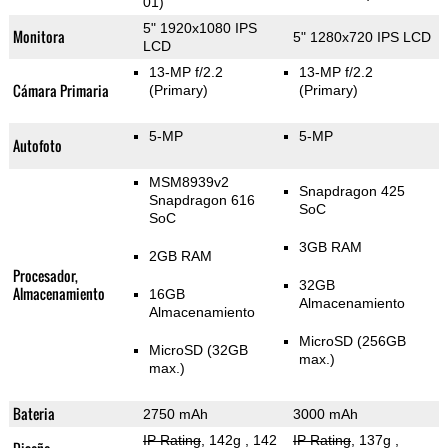
01)
5" 1920x1080 IPS
Monitora
5" 1280x720 IPS LCD
LCD
13-MP f/2.2
13-MP f/2.2
Cámara Primaria
(Primary)
(Primary)
5-MP
5-MP
Autofoto
MSM8939v2
Snapdragon 425
Snapdragon 616
SoC
SoC
3GB RAM
2GB RAM
Procesador,
32GB
Almacenamiento
16GB
Almacenamiento
Almacenamiento
MicroSD (256GB
MicroSD (32GB
max.)
max.)
Bateria
2750 mAh
3000 mAh
IP Rating
, 142g
, 142
IP Rating
, 137g
,