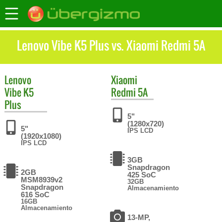
Lenovo Vibe K5 Plus vs. Xiaomi Redmi 5A
Lenovo
Xiaomi
Vibe K5
Redmi 5A
Plus
5"
(1280x720)
5"
IPS LCD
(1920x1080)
IPS LCD
3GB
Snapdragon
2GB
425 SoC
MSM8939v2
32GB
Snapdragon
Almacenamiento
616 SoC
16GB
Almacenamiento
13-MP,