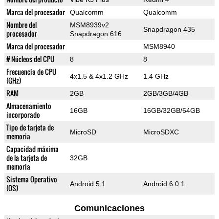
Marca del procesador
Qualcomm
Qualcomm
Nombre del
MSM8939v2
Snapdragon 435
procesador
Snapdragon 616
Marca del procesador
MSM8940
# Núcleos del CPU
8
8
Frecuencia de CPU
4x1.5 & 4x1.2 GHz
1.4 GHz
(GHz)
RAM
2GB
2GB/3GB/4GB
Almacenamiento
16GB
16GB/32GB/64GB
incorporado
Tipo de tarjeta de
MicroSD
MicroSDXC
memoria
Capacidad máxima
de la tarjeta de
32GB
memoria
Sistema Operativo
Android 5.1
Android 6.0.1
(OS)
Comunicaciones