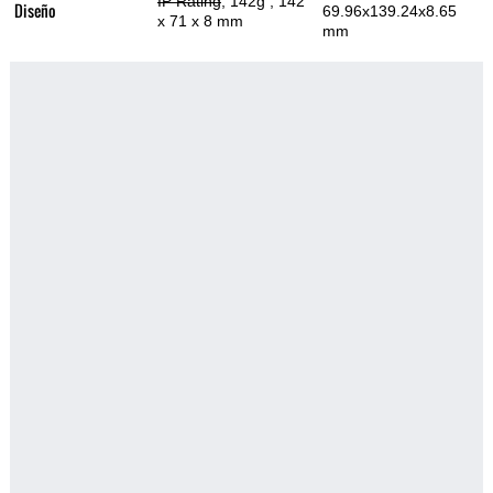
IP Rating
, 142g
, 142
Diseño
69.96x139.24x8.65
x 71 x 8 mm
mm