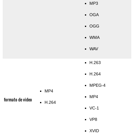
MP3
OGA
OGG
WMA
WAV
H.263
H.264
MPEG-4
MP4
MP4
formato de video
H.264
VC-1
VP8
XVID