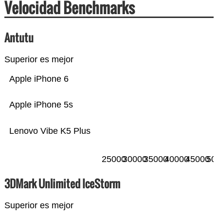
Velocidad Benchmarks
Antutu
Superior es mejor
Apple iPhone 6
Apple iPhone 5s
Lenovo Vibe K5 Plus
25000
30000
35000
40000
45000
50
3DMark Unlimited IceStorm
Superior es mejor