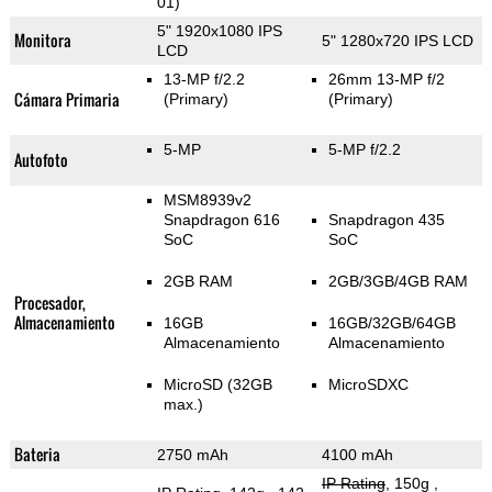
01)
5" 1920x1080 IPS
Monitora
5" 1280x720 IPS LCD
LCD
13-MP f/2.2
26mm 13-MP f/2
Cámara Primaria
(Primary)
(Primary)
5-MP
5-MP f/2.2
Autofoto
MSM8939v2
Snapdragon 616
Snapdragon 435
SoC
SoC
2GB RAM
2GB/3GB/4GB RAM
Procesador,
Almacenamiento
16GB
16GB/32GB/64GB
Almacenamiento
Almacenamiento
MicroSD (32GB
MicroSDXC
max.)
Bateria
2750 mAh
4100 mAh
IP Rating
, 150g
,