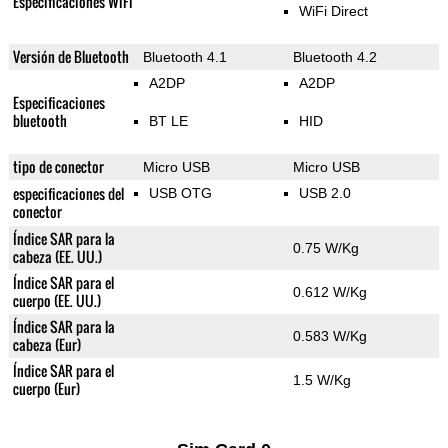
Especificaciones WiFi
WiFi Direct
Versión de Bluetooth
Bluetooth 4.1
Bluetooth 4.2
A2DP
A2DP
Especificaciones
bluetooth
BT LE
HID
tipo de conector
Micro USB
Micro USB
especificaciones del
USB OTG
USB 2.0
conector
Índice SAR para la
0.75 W/Kg
cabeza (EE. UU.)
Índice SAR para el
0.612 W/Kg
cuerpo (EE. UU.)
Índice SAR para la
0.583 W/Kg
cabeza (Eur)
Índice SAR para el
1.5 W/Kg
cuerpo (Eur)