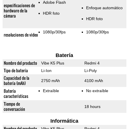
Adobe Flash
especificaciones de
Enfoque automático
hardware de la
HDR foto
cámara
HDR foto
1080p/30fps
1080p/30fps
resoluciones de video
Batería
Nombre del producto
Vibe K5 Plus
Redmi 4
Tipo de batería
Li-Ion
Li-Poly
Capacidad de la
2750 mAh
4100 mAh
batería (mAh)
Batería
Extraíble
No extraíble
características
Tiempo de
18 hours
conversación
Informática
Nombre del producto
Vibe K5 Plus
Redmi 4