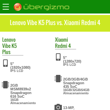
Lenovo Vibe K5 Plus vs. Xiaomi Redmi 4
Lenovo
Xiaomi
Vibe K5
Redmi 4
Plus
5"
(1280x720)
5"
IPS LCD
(1920x1080)
IPS LCD
2GB/3GB/4GB
Snapdragon
2GB
435 SoC
MSM8939v2
16GB/32GB/64GB
Snapdragon
Almacenamiento
616 SoC
16GB
Almacenamiento
13-MP,