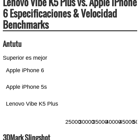
Lenovo Vibe K5 Plus vs. Apple iPhone
6 Especificaciones & Velocidad
Benchmarks
Antutu
Superior es mejor
Apple iPhone 6
Apple iPhone 5s
Lenovo Vibe K5 Plus
25000
30000
35000
40000
45000
50
3DMark Slingshot