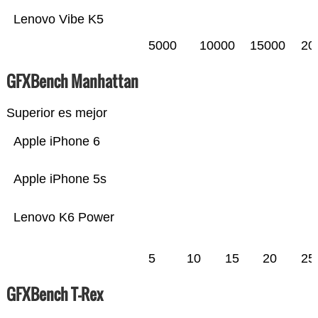
Lenovo Vibe K5
5000
10000
15000
20
GFXBench Manhattan
Superior es mejor
Apple iPhone 6
Apple iPhone 5s
Lenovo K6 Power
5
10
15
20
25
GFXBench T-Rex