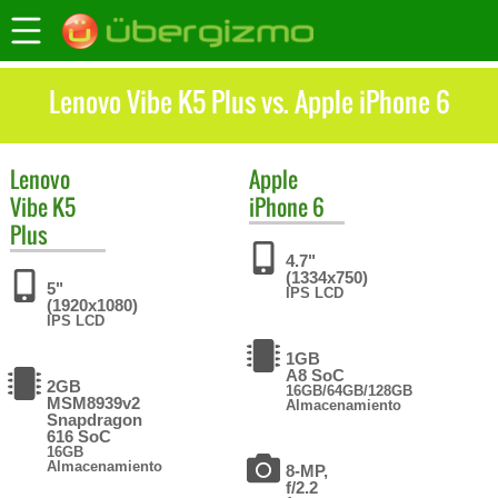
Lenovo Vibe K5 Plus vs. Apple iPhone 6
Lenovo
Apple
Vibe K5
iPhone 6
Plus
4.7"
(1334x750)
5"
IPS LCD
(1920x1080)
IPS LCD
1GB
A8 SoC
2GB
16GB/64GB/128GB
MSM8939v2
Almacenamiento
Snapdragon
616 SoC
16GB
Almacenamiento
8-MP,
f/2.2