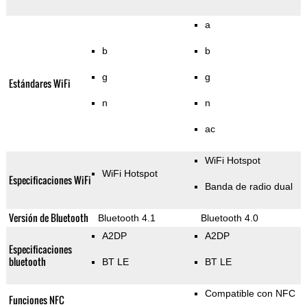
a
b
b
g
g
Estándares WiFi
n
n
ac
WiFi Hotspot
WiFi Hotspot
Especificaciones WiFi
Banda de radio dual
Versión de Bluetooth
Bluetooth 4.1
Bluetooth 4.0
A2DP
A2DP
Especificaciones
bluetooth
BT LE
BT LE
Compatible con NFC
Funciones NFC