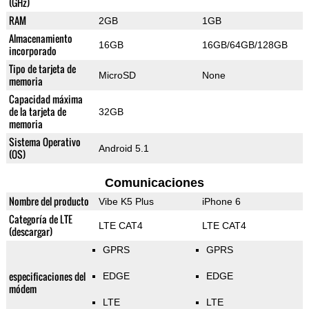
(GHz)
RAM
2GB
1GB
Almacenamiento
16GB
16GB/64GB/128GB
incorporado
Tipo de tarjeta de
MicroSD
None
memoria
Capacidad máxima
de la tarjeta de
32GB
memoria
Sistema Operativo
Android 5.1
(OS)
Comunicaciones
Nombre del producto
Vibe K5 Plus
iPhone 6
Categoría de LTE
LTE CAT4
LTE CAT4
(descargar)
GPRS
GPRS
especificaciones del
EDGE
EDGE
módem
LTE
LTE