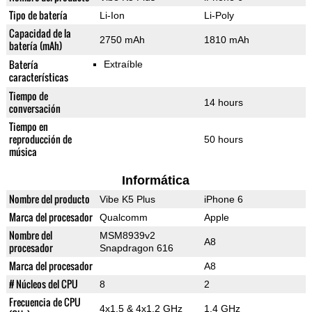
Tipo de batería
Li-Ion
Li-Poly
Capacidad de la
2750 mAh
1810 mAh
batería (mAh)
Batería
Extraíble
características
Tiempo de
14 hours
conversación
Tiempo en
reproducción de
50 hours
música
Informática
Nombre del producto
Vibe K5 Plus
iPhone 6
Marca del procesador
Qualcomm
Apple
Nombre del
MSM8939v2
A8
procesador
Snapdragon 616
Marca del procesador
A8
# Núcleos del CPU
8
2
Frecuencia de CPU
4x1.5 & 4x1.2 GHz
1.4 GHz