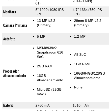
2014-09-09)
01)
5" 1920x1080 IPS
4.7" 1334x750 IPS
Monitora
LCD
LCD
13-MP f/2.2
29mm 8-MP f/2.2
Cámara Primaria
(Primary)
(Primary)
5-MP
1.2-MP
Autofoto
MSM8939v2
Snapdragon 616
A8 SoC
SoC
1GB RAM
2GB RAM
Procesador,
16GB/64GB/128GB
Almacenamiento
16GB
Almacenamiento
Almacenamiento
None
MicroSD (32GB
max.)
Bateria
2750 mAh
1810 mAh