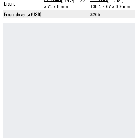
IP Rating
, 142g
, 142
IP Rating
, 129g
,
Diseño
x 71 x 8 mm
138.1 x 67 x 6.9 mm
Precio de venta (USD)
$265