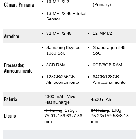
13-MP f/2.2
Cámara Primaria
(Primary)
13-MP f/2.46
+Bokeh
Sensor
32-MP f/2.45
12-MP f/2
Autofoto
Samsung Exynos
Snapdragon 845
1080 SoC
SoC
Procesador,
8GB RAM
6GB/8GB RAM
Almacenamiento
128GB/256GB
64GB/128GB
Almacenamiento
Almacenamiento
4300 mAh, Vivo
Bateria
4500 mAh
FlashCharge
IP Rating
, 175g
,
IP Rating
, 198g
,
Diseño
75.01x159.63x7.36
75.23x159.53x8.13
mm
mm