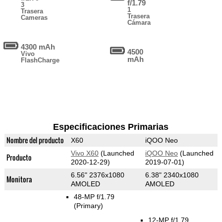
f/1.79
3
1
Trasera
Trasera
Cameras
Cámara
4300 mAh
4500
Vivo
mAh
FlashCharge
Especificaciones Primarias
Nombre del producto
X60
iQOO Neo
Vivo X60
(Launched
iQOO Neo
(Launched
Producto
2020-12-29)
2019-07-01)
6.56" 2376x1080
6.38" 2340x1080
Monitora
AMOLED
AMOLED
48-MP f/1.79
(Primary)
12-MP f/1.79