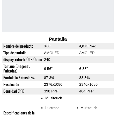
Pantalla
Nombre del producto
X60
iQOO Neo
Tipo de pantalla
AMOLED
AMOLED
display_refresh_Ühz_Ünum
240
Tamaño (Diagonal,
6.56"
6.38"
Pulgadas)
Pantalalla / chasis %
87.3%
83.3%
Resolución
2376x1080
2340x1080
Densidad (PPI)
398 PPP
404 PPP
Multitouch
Lustroso
Multitouch
Especificaciones de la