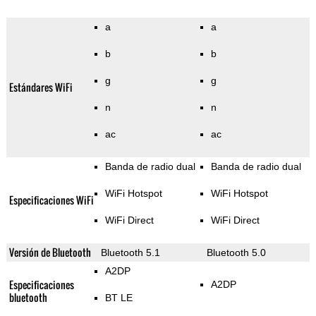
a
a
b
b
g
g
Estándares WiFi
n
n
ac
ac
Banda de radio dual
Banda de radio dual
WiFi Hotspot
WiFi Hotspot
Especificaciones WiFi
WiFi Direct
WiFi Direct
Versión de Bluetooth
Bluetooth 5.1
Bluetooth 5.0
A2DP
Especificaciones
A2DP
bluetooth
BT LE