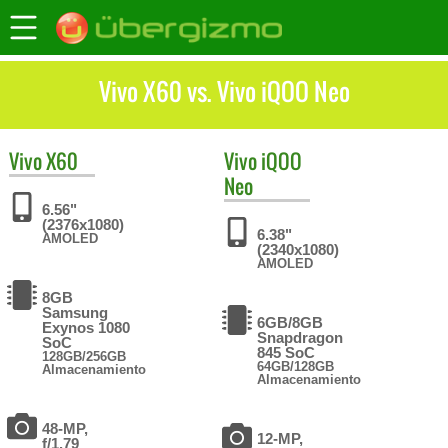
Vivo X60 vs. Vivo iQOO Neo
Vivo
X60
Vivo
iQOO
Neo
6.56"
(2376x1080)
6.38"
AMOLED
(2340x1080)
AMOLED
8GB
Samsung
6GB/8GB
Exynos 1080
Snapdragon
SoC
845 SoC
128GB/256GB
64GB/128GB
Almacenamiento
Almacenamiento
48-MP,
12-MP,
f/1.79