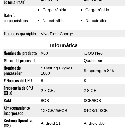
batería (mAh)
Carga rápida
Carga rápida
Batería
características
No extraíble
No extraíble
Tipo de carga rápida
Vivo FlashCharge
Informática
Nombre del producto
X60
iQOO Neo
Marca del procesador
Qualcomm
Nombre del
Samsung Exynos
Snapdragon 845
procesador
1080
# Núcleos del CPU
8
8
Frecuencia de CPU
2.8 GHz
2.8 GHz
(GHz)
RAM
8GB
6GB/8GB
Almacenamiento
128GB/256GB
64GB/128GB
incorporado
Sistema Operativo
Android 11
Android 9.0
(OS)