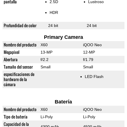
pantalla
2.5D
Lustroso
HDR
Profundidad de color
24 bit
24 bit
Primary Camera
Nombre del producto
X60
iQOO Neo
Megapixel
13-MP
12-MP
Abertura
f/2.2
f/1.79
Tamaño del sensor
Small
Small
especificaciones de
LED Flash
hardware de la
cámara
Batería
Nombre del producto
X60
iQOO Neo
Tipo de batería
Li-Poly
Li-Poly
Capacidad de la
4300 mAh
4500 mAh