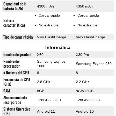
Capacidad de la
4300 mAh
4350 mAh
batería (mAh)
Carga rápida
Carga rápida
Batería
características
No extraíble
No extraíble
Tipo de carga rápida
Vivo FlashCharge
Vivo FlashCharge
Informática
Nombre del producto
X60
X30 Pro
Nombre del
Samsung Exynos
Samsung Exynos 980
procesador
1080
# Núcleos del CPU
8
8
Frecuencia de CPU
2.8 GHz
2.2 GHz
(GHz)
RAM
8GB
8GB/12GB
Almacenamiento
128GB/256GB
128GB/256GB
incorporado
Sistema Operativo
Android 11
Android 10
(OS)