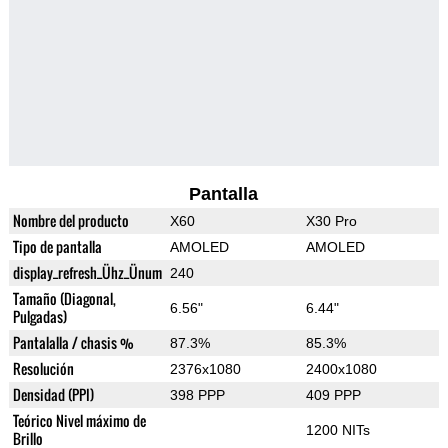
Pantalla
Nombre del producto
X60
X30 Pro
Tipo de pantalla
AMOLED
AMOLED
display_refresh_Ühz_Ünum
240
Tamaño (Diagonal,
6.56"
6.44"
Pulgadas)
Pantalalla / chasis %
87.3%
85.3%
Resolución
2376x1080
2400x1080
Densidad (PPI)
398 PPP
409 PPP
Teórico Nivel máximo de
1200 NITs
Brillo