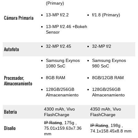
(Primary)
13-MP f/2.2
f/1.8
(Primary)
Cámara Primaria
13-MP f/2.46
+Bokeh
Sensor
32-MP f/2.45
32-MP f/2
Autofoto
Samsung Exynos
Samsung Exynos
1080 SoC
980 SoC
Procesador,
8GB RAM
8GB/12GB RAM
Almacenamiento
128GB/256GB
128GB/256GB
Almacenamiento
Almacenamiento
4300 mAh, Vivo
4350 mAh, Vivo
Bateria
FlashCharge
FlashCharge
IP Rating
, 175g
,
IP Rating
, 198g
,
Diseño
75.01x159.63x7.36
74.1x158.45x8.8 mm
mm