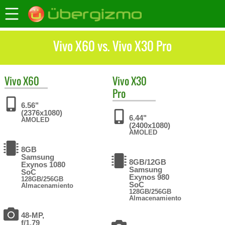
Vivo X60 vs. Vivo X30 Pro
Vivo
X60
Vivo
X30
Pro
6.56"
(2376x1080)
6.44"
AMOLED
(2400x1080)
AMOLED
8GB
Samsung
8GB/12GB
Exynos 1080
Samsung
SoC
Exynos 980
128GB/256GB
SoC
Almacenamiento
128GB/256GB
Almacenamiento
48-MP,
f/1.79