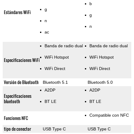
b
g
Estándares WiFi
g
n
n
ac
Banda de radio dual
Banda de radio dual
WiFi Hotspot
WiFi Hotspot
Especificaciones WiFi
WiFi Direct
WiFi Direct
Versión de Bluetooth
Bluetooth 5.1
Bluetooth 5.0
A2DP
A2DP
Especificaciones
bluetooth
BT LE
BT LE
Compatible con NFC
Funciones NFC
tipo de conector
USB Type C
USB Type C